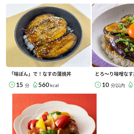
「味ぽん」で！なすの蒲焼丼
とろ～り味噌なす
15
560
10
分
kcal
分以内