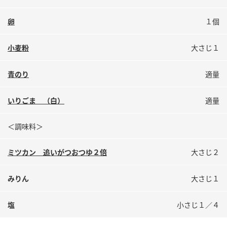
鍋奉行マニュアル
ミツカン公式通販
卵
１個
ミツカンのCM
キッザニア東京「ぽん酢工房」
ロングセラー商品 ＋ おすすめレシピ
小麦粉
大さじ１
人気商品 ＋ おすすめレシピ
青のり
適量
いりごま （白）
適量
検索
＜調味料＞
業務用サイト
ミツカングループについて
製造所固有記号一覧
ミツカン 追いがつおつゆ２倍
大さじ２
みりん
大さじ１
塩
小さじ１／４