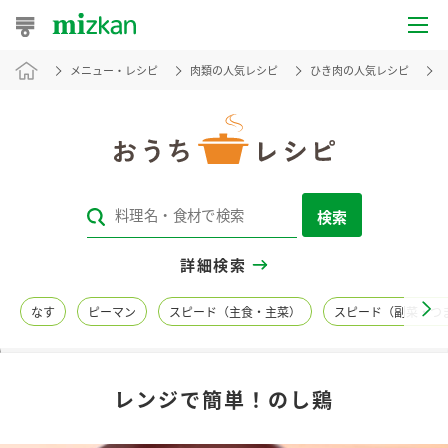
メニュー・レシピ
肉類の人気レシピ
ひき肉の人気レシピ
おうちレシピ
おすすめレシピ
レシピ特集
検索
レシピカテゴリ一覧
詳細検索
商品からレシピを探す
なす
ピーマン
スピード（主食・主菜）
スピード（副菜・つ
レシピ名特集
レンジで簡単！のし鶏
商品情報