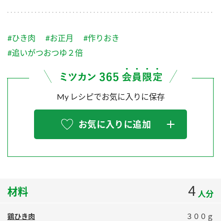
採用情報
環境への取り組み
かおりの蔵
ミツカンの歴史
クイック調味料
レモン果汁
ニュースリリース
つゆ
#ひき肉
#お正月
#作りおき
水の文化センター（アーカイブ）
鍋なび
#追いがつおつゆ２倍
ふりかけ
おすしの素
お客様相談センター
納豆のサイト
ZENB initiative
PIN印
お客様の声をいかしました
My レシピでお気に入りに保存
炊き込みご飯の素
米飯用調味液
三ツ判山吹
販売終了製品のご案内
千夜
MIM（ミツカンミュージアム）
お気に入りに追加
納豆
Fibee
よくあるご質問
スペシャルサイト
お酢を知ろう！
各部門が大切にしていること
お問い合わせ
すしラボ
4
材料
地図から取り扱い店舗を探す
ぽん酢サワー
人分
おいしさと健康への取り組み
納豆の豆知識
鶏ひき肉
３００ｇ