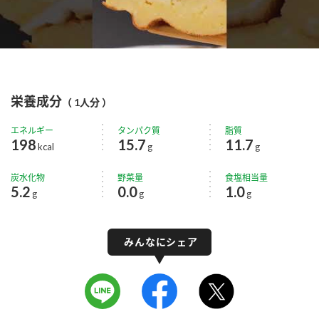
栄養成分
（ 1人分 ）
エネルギー
タンパク質
脂質
198
15.7
11.7
kcal
g
g
炭水化物
野菜量
食塩相当量
5.2
0.0
1.0
g
g
g