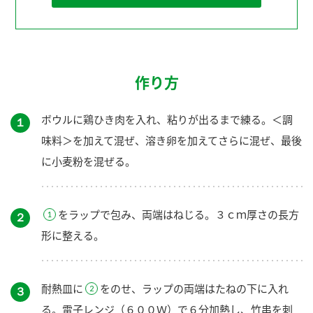
作り方
ボウルに鶏ひき肉を入れ、粘りが出るまで練る。＜調
１
味料＞を加えて混ぜ、溶き卵を加えてさらに混ぜ、最後
に小麦粉を混ぜる。
をラップで包み、両端はねじる。３ｃｍ厚さの長方
２
形に整える。
耐熱皿に
をのせ、ラップの両端はたねの下に入れ
３
る。電子レンジ（６００Ｗ）で６分加熱し、竹串を刺