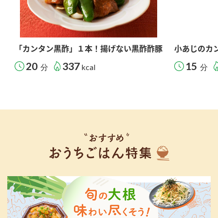
「カンタン黒酢」１本！揚げない黒酢酢豚
小あじのカ
20
337
15
分
kcal
分