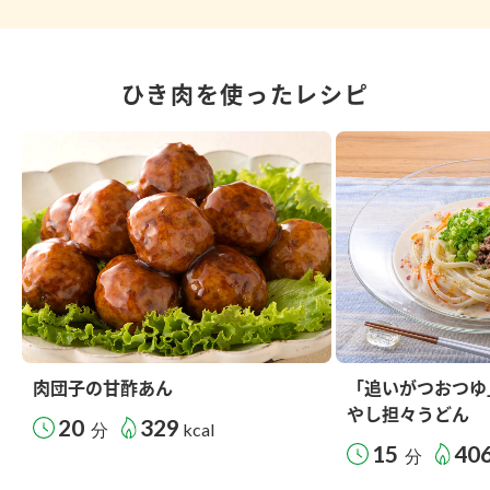
ひき肉を使ったレシピ
肉団子の甘酢あん
「追いがつおつゆ
やし担々うどん
20
329
分
kcal
15
40
分