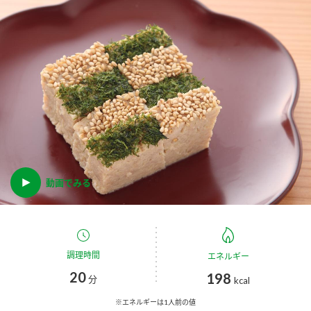
商品カテゴリ
新商品一覧
酢
調味酢
キャンペーン情報
お酢ドリンク
ぽん酢
ブランド・スペシャルサイト
ブランド・スペシャルサイト トップ
みりん風・料理酒
鍋用調味料
商品ブランドサイト
企業情報
動画でみる
Fibee（ファイビー）
国内事業概要
くらしプラ酢
つゆ
たれ
カンタン酢
ミツカングループについて
調理時間
エネルギー
お酢ドリンク
20
198
ミツカンを知る
企業理念
スープ
中華
分
kcal
味ぽん
※エネルギーは1人前の値
ぽん酢