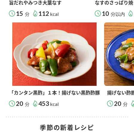
旨だれやみつき大葉なす
なすのさっぱり焼
15
112
10
分
kcal
分以内
「カンタン黒酢」１本！揚げない黒酢酢豚
揚げない酢
20
453
20
分
kcal
分
季節の新着レシピ