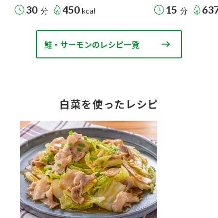
30
450
15
63
分
kcal
分
鮭・サーモンのレシピ一覧
白菜を使ったレシピ