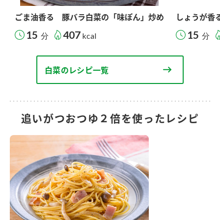
ごま油香る 豚バラ白菜の「味ぽん」炒め
しょうが香
15
407
15
分
kcal
分
白菜のレシピ一覧
追いがつおつゆ２倍を使ったレシピ