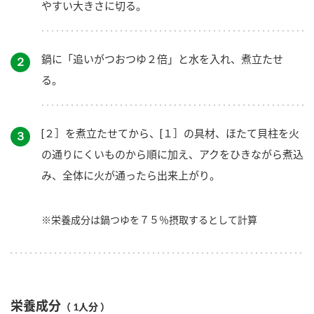
やすい大きさに切る。
鍋に「追いがつおつゆ２倍」と水を入れ、煮立たせ
２
る。
[２］を煮立たせてから、[１］の具材、ほたて貝柱を火
３
の通りにくいものから順に加え、アクをひきながら煮込
み、全体に火が通ったら出来上がり。
※栄養成分は鍋つゆを７５％摂取するとして計算
栄養成分
（ 1人分 ）