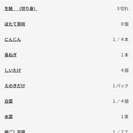
鍋奉行マニュアル
ミツカン公式通販
生鮭 （切り身）
３切れ
ミツカンのCM
キッザニア東京「ぽん酢工房」
ほたて貝柱
８個
ロングセラー商品 ＋ おすすめレシピ
人気商品 ＋ おすすめレシピ
にんじん
１／４本
長ねぎ
１本
検索
しいたけ
４個
業務用サイト
ミツカングループについて
製造所固有記号一覧
えのきだけ
１パック
白菜
１／４個
水菜
１束
絹ごし豆腐
１／２丁