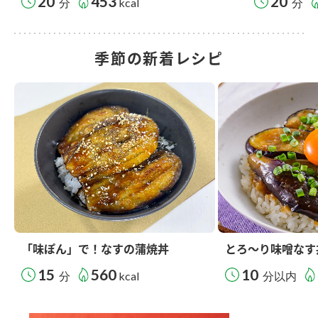
20
453
20
分
kcal
分
季節の新着レシピ
「味ぽん」で！なすの蒲焼丼
とろ～り味噌なす
15
560
10
分
kcal
分以内