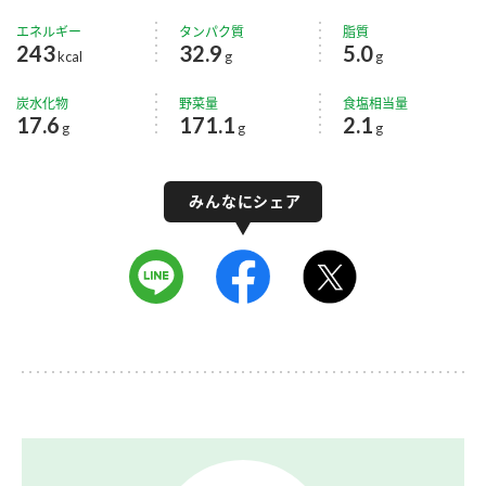
エネルギー
タンパク質
脂質
243
32.9
5.0
kcal
g
g
炭水化物
野菜量
食塩相当量
17.6
171.1
2.1
g
g
g