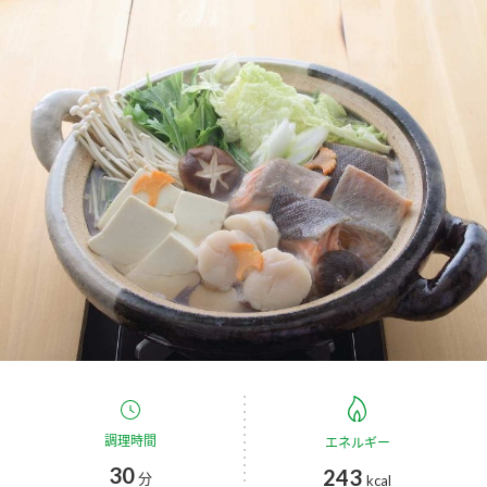
商品カテゴリ
新商品一覧
酢
調味酢
キャンペーン情報
お酢ドリンク
ぽん酢
ブランド・スペシャルサイト
ブランド・スペシャルサイト トップ
みりん風・料理酒
鍋用調味料
商品ブランドサイト
企業情報
Fibee（ファイビー）
国内事業概要
くらしプラ酢
つゆ
たれ
カンタン酢
ミツカングループについて
お酢ドリンク
ミツカンを知る
企業理念
スープ
中華
調理時間
エネルギー
味ぽん
30
243
分
kcal
ぽん酢