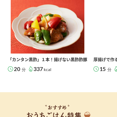
「カンタン黒酢」１本！揚げない黒酢酢豚
厚揚げで作
20
337
15
分
kcal
分