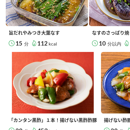
旨だれやみつき大葉なす
なすのさっぱり焼
15
112
10
分
kcal
分以内
「カンタン黒酢」１本！揚げない黒酢酢豚
揚げない酢