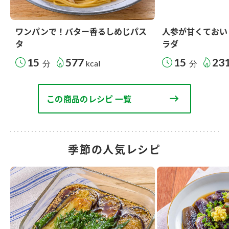
ワンパンで！バター香るしめじパス
人参が甘くておい
タ
ラダ
15
577
15
23
分
kcal
分
この商品のレシピ 一覧
季節の人気レシピ