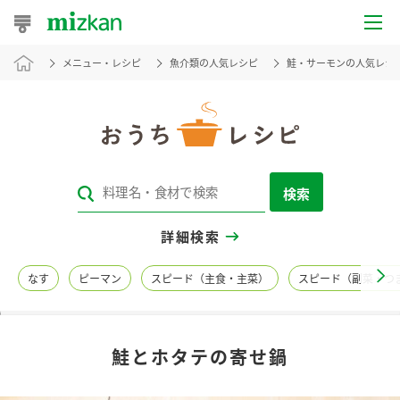
メニュー・レシピ
魚介類の人気レシピ
鮭・サーモンの人気レシ
おうちレシピ
おすすめレシピ
レシピ特集
検索
レシピカテゴリ一覧
詳細検索
商品からレシピを探す
なす
ピーマン
スピード（主食・主菜）
スピード（副菜・つ
レシピ名特集
鮭とホタテの寄せ鍋
商品情報