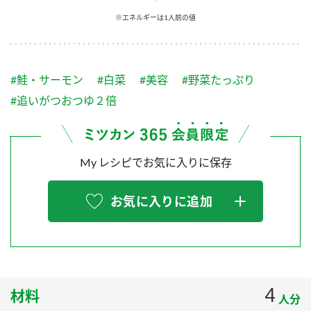
採用情報
環境への取り組み
※エネルギーは1人前の値
かおりの蔵
ミツカンの歴史
クイック調味料
レモン果汁
ニュースリリース
つゆ
水の文化センター（アーカイブ）
鍋なび
#鮭・サーモン
#白菜
#美容
#野菜たっぷり
ふりかけ
おすしの素
お客様相談センター
納豆のサイト
#追いがつおつゆ２倍
ZENB initiative
PIN印
お客様の声をいかしました
炊き込みご飯の素
米飯用調味液
三ツ判山吹
My レシピでお気に入りに保存
販売終了製品のご案内
千夜
MIM（ミツカンミュージアム）
納豆
Fibee
よくあるご質問
お気に入りに追加
スペシャルサイト
お酢を知ろう！
各部門が大切にしていること
お問い合わせ
すしラボ
地図から取り扱い店舗を探す
ぽん酢サワー
おいしさと健康への取り組み
4
材料
納豆の豆知識
人分