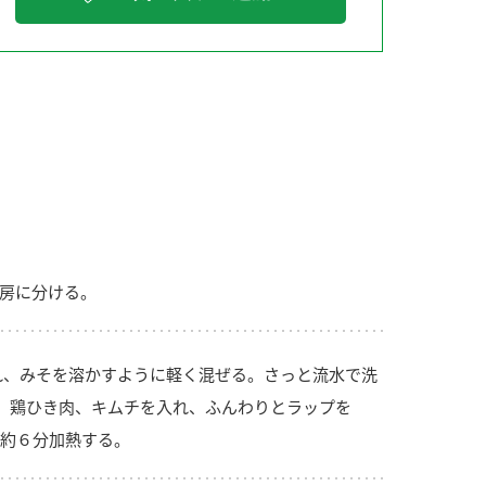
納豆の豆知識
鍋奉行マニュアル
ミツカンのCM
房に分ける。
れ、みそを溶かすように軽く混ぜる。さっと流水で洗
、鶏ひき肉、キムチを入れ、ふんわりとラップを
約６分加熱する。