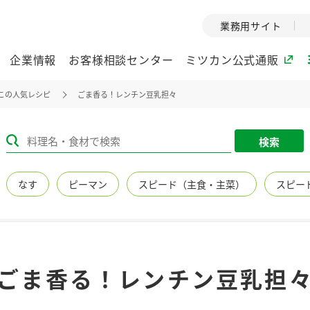
業務用サイト
企業情報
お客様相談センター
ミツカン公式通販
この人気レシピ
ごま香る！レンチン豆乳担々
ミツカングループについて
検索
企業理念
ミツカンの
なす
ピーマン
スピード（主食・主菜）
スピー
ミツカングループの企
創業から現在
業理念をご紹介しま
ツカンの変革
す。
歴史をご紹介
ご紹介します。
環境への取り組み
水の文化
ごま香る！レンチン豆乳担
（アーカ
酢
調味酢
お酢ドリンク
ぽん酢
みりん風・
ミツカンの環境への取
り組みをご紹介しま
1999年