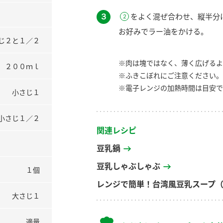
３
をよく混ぜ合わせ、縦半分
お好みでラー油をかける。
じ２と１／２
※肉は塊ではなく、薄く広げるよ
２００ｍｌ
※ふきこぼれにご注意ください。
※電子レンジの加熱時間は目安で
小さじ１
小さじ１／２
関連レシピ
豆乳鍋
豆乳しゃぶしゃぶ
１個
レンジで簡単！台湾風豆乳スープ
大さじ１
適量