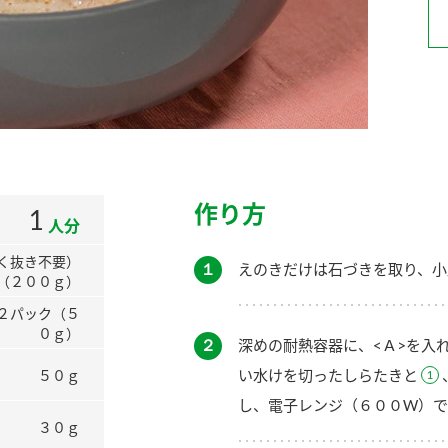
）
酢を知ろう！
すしラボ
ぽん酢サワー
作り方
1
人分
く抜き不要）
１
えのきだけは石づきを取り、小
（２００ｇ）
２パック（５
０ｇ）
２
深めの耐熱容器に、<Ａ>を入
い水けを切ったしらたきと
５０ｇ
し、電子レンジ（６００W）で
３０ｇ