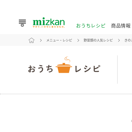
おうちレシピ
商品情報
メニュー・レシピ
野菜類の人気レシピ
きの
おうちレシピ
商品情報 トップ
企業情報 トップ
お客様相談センター トップ
ミツカン公式通販
業務用サイト
また食べたいが見つかる。ミツカンからのおすすめレシピを
おうちレシピ トップ