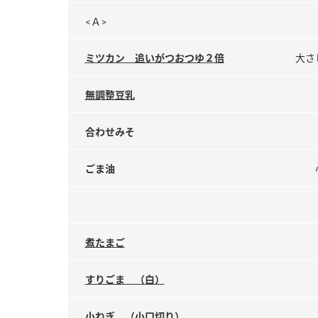
<Ａ>
ミツカン 追いがつおつゆ２倍
大さ
無調整豆乳
合わせみそ
ごま油
煮たまご
すりごま （白）
小ねぎ （小口切り）