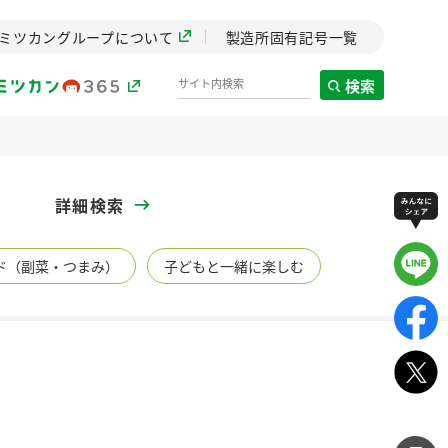
ミツカングループについて
製造所固有記号一覧
検索
製造所固有記号一覧
詳細検索
歴史
ド（副菜・つまみ）
子どもと一緒に楽しむ
までのミ
と挑戦の
します。
センター
ZENB initiative
々
イブ）
料理酒
鍋用調味料
つゆ
たれ
植物を可能な限りまる
ごと使ったZENBのコン
設立。「水」を