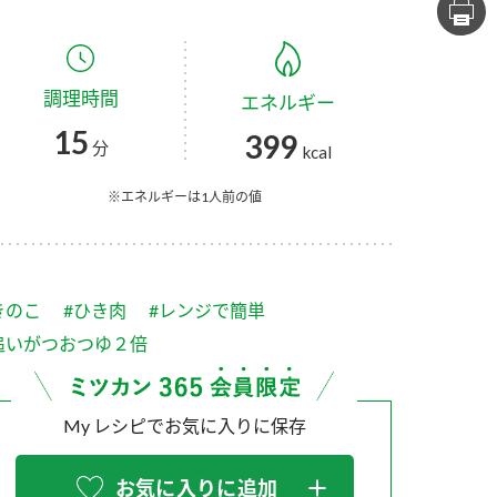
セプトをご紹介しま
た社会貢献
す。
ていまし
調理時間
エネルギー
大切にして
おいしさと健康への
け
おすしの素
炊き込みご飯の素
米飯用調味液
15
399
取り組み
分
kcal
ョン宣言」
ミツカンの研究成果と
た各部門の
おいしさと健康に役立
※エネルギーは1人前の値
ご紹介しま
つ情報をご紹介しま
す。
きのこ
#ひき肉
#レンジで簡単
追いがつおつゆ２倍
My レシピでお気に入りに保存
お酢ドリンク
味ぽん
ぽん酢
お気に入りに追加