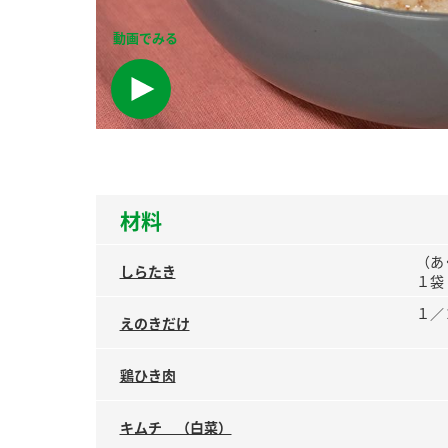
ー
動画でみる
お
材料
（あ
しらたき
１袋
１／
えのきだけ
鶏ひき肉
キムチ （白菜）