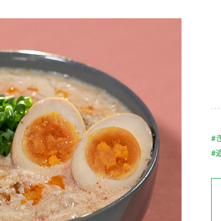
す。
テーマとし
活動を行っ
た。
MIM（ミツカンミュ
各部門が
スープ
中華
クイック調味料
レモン果汁
ふりか
ージアム）
いること
ミツカンの酢づくりの
「未来ビジ
歴史などが学べる体験
実現に向け
型博物館です。
取り組みを
す。
納豆
Fibee
キッザニア東京「ぽ
#
ん酢工房」
#
味ぽんやお酢について
楽しく学べるパビリオ
ンです。
ibee（ファイビ
くらしプラ酢
カンタン酢