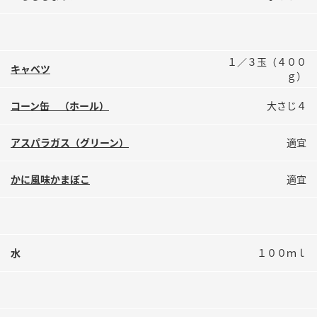
１／３玉（４００
キャベツ
ｇ）
コーン缶 （ホール）
大さじ４
アスパラガス（グリーン）
適宜
かに風味かまぼこ
適宜
水
１００ｍｌ