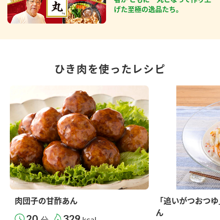
げた至極の逸品たち。
ひき肉を使ったレシピ
肉団子の甘酢あん
「追いがつおつゆ
ん
20
329
分
kcal