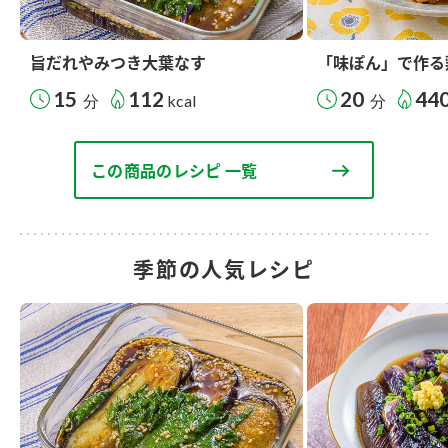
旨だれやみつき大葉なす
「味ぽん」で作る
15
112
20
44
分
kcal
分
この商品のレシピ 一覧
季節の人気レシピ