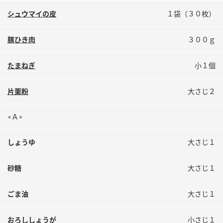
鍋奉行マニュアル
ミツカン公式通販
シュウマイの皮
１袋（３０枚）
ミツカンのCM
キッザニア東京「ぽん酢工房」
豚ひき肉
３００ｇ
ロングセラー商品 ＋ おすすめレシピ
人気商品 ＋ おすすめレシピ
たまねぎ
小１個
片栗粉
大さじ２
検索
<Ａ>
業務用サイト
ミツカングループについて
製造所固有記号一覧
しょうゆ
大さじ１
砂糖
大さじ１
ごま油
大さじ１
おろししょうが
小さじ１