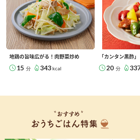
地鶏の旨味広がる！肉野菜炒め
「カンタン黒酢」
15
343
20
33
分
kcal
分