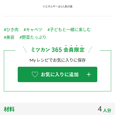
採用情報
環境への取り組み
※エネルギーは1人前の値
かおりの蔵
ミツカンの歴史
クイック調味料
レモン果汁
ニュースリリース
つゆ
水の文化センター（アーカイブ）
鍋なび
#ひき肉
#キャベツ
#子どもと一緒に楽しむ
ふりかけ
おすしの素
お客様相談センター
納豆のサイト
#美容
#野菜たっぷり
ZENB initiative
PIN印
お客様の声をいかしました
炊き込みご飯の素
米飯用調味液
三ツ判山吹
My レシピでお気に入りに保存
販売終了製品のご案内
千夜
MIM（ミツカンミュージアム）
納豆
Fibee
よくあるご質問
お気に入りに追加
スペシャルサイト
お酢を知ろう！
各部門が大切にしていること
お問い合わせ
すしラボ
地図から取り扱い店舗を探す
ぽん酢サワー
おいしさと健康への取り組み
4
材料
納豆の豆知識
人分