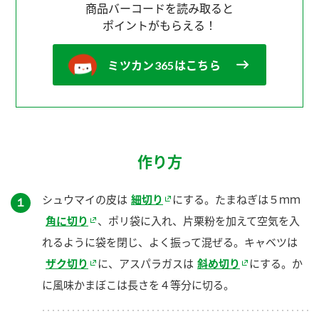
商品バーコードを読み取ると
ポイントがもらえる！
ミツカン365はこちら
作り方
シュウマイの皮は
細切り
にする。たまねぎは５ｍｍ
１
角に切り
、ポリ袋に入れ、片栗粉を加えて空気を入
れるように袋を閉じ、よく振って混ぜる。キャベツは
ザク切り
に、アスパラガスは
斜め切り
にする。か
に風味かまぼこは長さを４等分に切る。