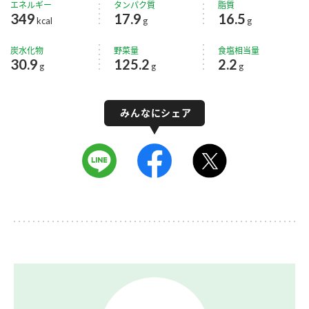
エネルギー
タンパク質
脂質
349
17.9
16.5
kcal
g
g
炭水化物
野菜量
食塩相当量
30.9
125.2
2.2
g
g
g