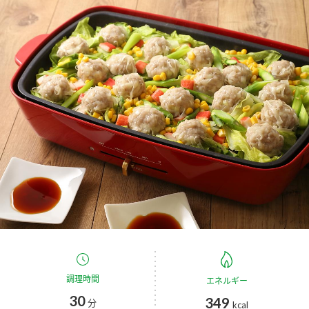
商品カテゴリ
新商品一覧
酢
調味酢
キャンペーン情報
お酢ドリンク
ぽん酢
ブランド・スペシャルサイト
ブランド・スペシャルサイト トップ
みりん風・料理酒
鍋用調味料
商品ブランドサイト
企業情報
Fibee（ファイビー）
国内事業概要
くらしプラ酢
つゆ
たれ
カンタン酢
ミツカングループについて
お酢ドリンク
ミツカンを知る
企業理念
スープ
中華
調理時間
エネルギー
味ぽん
30
349
分
kcal
ぽん酢