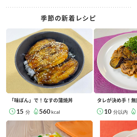
季節の新着レシピ
「味ぽん」で！なすの蒲焼丼
タレが決め手！無
15
560
10
分
kcal
分以内