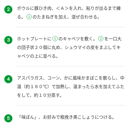
ボウルに豚ひき肉、＜Ａ＞を入れ、粘りが出るまで練
２
る。
のたまねぎを加え、混ぜ合わせる。
ホットプレートに
のキャベツを敷く。
を一口大
３
の団子状２０個に丸め、シュウマイの皮をまぶしてキ
ャベツの上に並べる。
アスパラガス、コーン、かに風味かまぼこを散らし、中
４
温（約１８０℃）で加熱し、温まったら水を加えてふた
をして、約１０分蒸す。
「味ぽん」、お好みで粗挽き黒こしょうにつける。
５