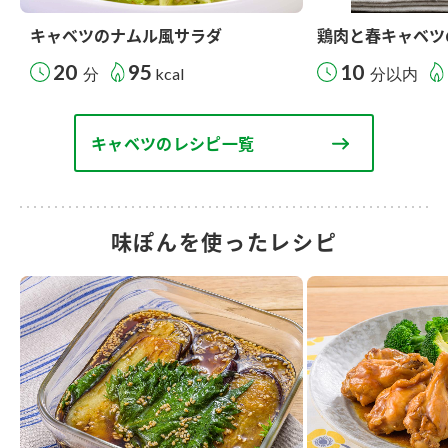
キャベツのナムル風サラダ
鶏肉と春キャベツ
20
95
10
分
kcal
分以内
キャベツのレシピ一覧
味ぽんを使ったレシピ