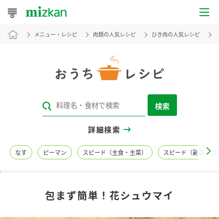
メニュー・レシピ
肉類の人気レシピ
ひき肉の人気レシピ
おうちレシピ
おすすめレシピ
レシピ特集
検索
レシピカテゴリ一覧
詳細検索
商品からレシピを探す
なす
ピーマン
スピード（主食・主菜）
スピード（副菜・つ
レシピ名特集
包まず簡単！花シュウマイ
商品情報