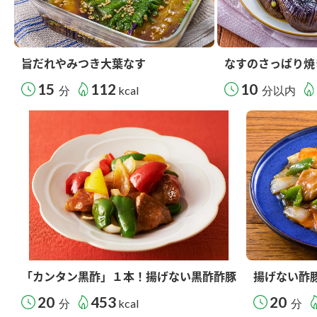
旨だれやみつき大葉なす
なすのさっぱり焼
15
112
10
分
kcal
分以内
「カンタン黒酢」１本！揚げない黒酢酢豚
揚げない酢
20
453
20
分
kcal
分