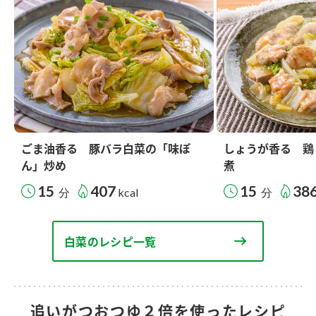
ごま油香る 豚バラ白菜の「味ぽ
しょうが香る 鶏
ん」炒め
煮
15
407
15
38
分
kcal
分
白菜のレシピ一覧
追いがつおつゆ２倍を使ったレシピ