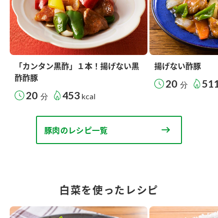
「カンタン黒酢」１本！揚げない黒
揚げない酢豚
酢酢豚
20
51
分
20
453
分
kcal
豚肉のレシピ一覧
白菜を使ったレシピ