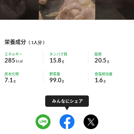
栄養成分
（ 1人分 ）
エネルギー
タンパク質
脂質
285
15.8
20.5
kcal
g
g
炭水化物
野菜量
食塩相当量
7.1
99.0
1.6
g
g
g