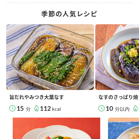
季節の人気レシピ
旨だれやみつき大葉なす
なすのさっぱり焼
15
112
10
分
kcal
分以内