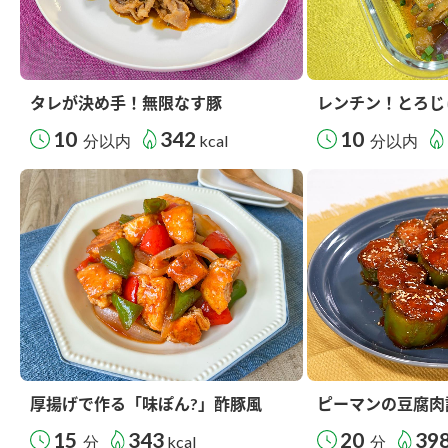
タレが決め手！無限なす豚
レンチン！とろじ
10
342
10
分以内
kcal
分以内
厚揚げで作る「味ぽん?」酢豚風
ピーマンの豆腐肉
15
343
20
39
分
kcal
分