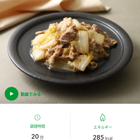
商品カテゴリ
新商品一覧
酢
調味酢
キャンペーン情報
お酢ドリンク
ぽん酢
ブランド・スペシャルサイト
ブランド・スペシャルサイト トップ
みりん風・料理酒
鍋用調味料
商品ブランドサイト
企業情報
Fibee（ファイビー）
国内事業概要
動画でみる
くらしプラ酢
つゆ
たれ
カンタン酢
ミツカングループについて
お酢ドリンク
ミツカンを知る
企業理念
スープ
中華
調理時間
エネルギー
味ぽん
20
285
分
kcal
ぽん酢