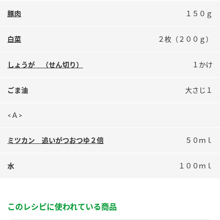
鍋奉行マニュアル
ミツカン公式通販
豚肉
１５０ｇ
ミツカンのCM
キッザニア東京「ぽん酢工房」
白菜
２枚（２００ｇ）
ロングセラー商品 ＋ おすすめレシピ
人気商品 ＋ おすすめレシピ
しょうが （せん切り）
１かけ
ごま油
大さじ１
検索
<Ａ>
業務用サイト
ミツカングループについて
製造所固有記号一覧
ミツカン 追いがつおつゆ２倍
５０ｍｌ
水
１００ｍｌ
このレシピに使われている商品