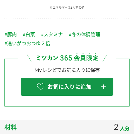
採用情報
環境への取り組み
※エネルギーは1人前の値
かおりの蔵
ミツカンの歴史
クイック調味料
レモン果汁
ニュースリリース
つゆ
水の文化センター（アーカイブ）
鍋なび
#豚肉
#白菜
#スタミナ
#冬の体調管理
ふりかけ
おすしの素
お客様相談センター
納豆のサイト
#追いがつおつゆ２倍
ZENB initiative
PIN印
お客様の声をいかしました
炊き込みご飯の素
米飯用調味液
三ツ判山吹
My レシピでお気に入りに保存
販売終了製品のご案内
千夜
MIM（ミツカンミュージアム）
納豆
Fibee
よくあるご質問
お気に入りに追加
スペシャルサイト
お酢を知ろう！
各部門が大切にしていること
お問い合わせ
すしラボ
地図から取り扱い店舗を探す
ぽん酢サワー
おいしさと健康への取り組み
2
材料
納豆の豆知識
人分