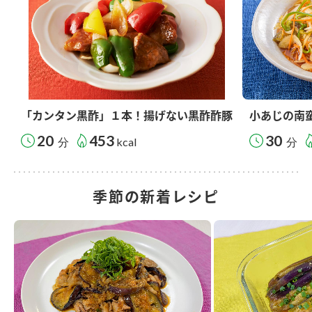
「カンタン黒酢」１本！揚げない黒酢酢豚
小あじの南
20
453
30
分
kcal
分
季節の新着レシピ