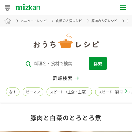
メニュー・レシピ
肉類の人気レシピ
豚肉の人気レシピ
豚
おうちレシピ
おすすめレシピ
レシピ特集
検索
レシピカテゴリ一覧
詳細検索
商品からレシピを探す
なす
ピーマン
スピード（主食・主菜）
スピード（副菜・つ
レシピ名特集
豚肉と白菜のとろとろ煮
商品情報