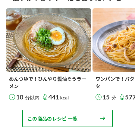
めんつゆで！ひんやり醤油そうラー
ワンパンで！バタ
メン
タ
10
441
15
57
分以内
kcal
分
この商品のレシピ 一覧