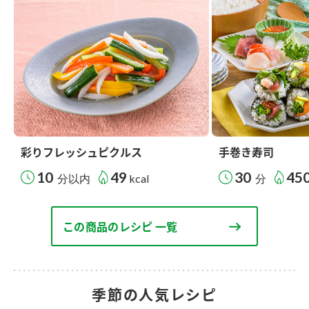
彩りフレッシュピクルス
手巻き寿司
10
49
30
45
分以内
kcal
分
この商品のレシピ 一覧
季節の人気レシピ