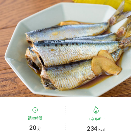
商品カテゴリ
新商品一覧
酢
調味酢
キャンペーン情報
お酢ドリンク
ぽん酢
ブランド・スペシャルサイト
ブランド・スペシャルサイト トップ
みりん風・料理酒
鍋用調味料
商品ブランドサイト
企業情報
Fibee（ファイビー）
国内事業概要
くらしプラ酢
つゆ
たれ
カンタン酢
ミツカングループについて
お酢ドリンク
ミツカンを知る
企業理念
スープ
中華
調理時間
エネルギー
味ぽん
20
234
分
kcal
ぽん酢