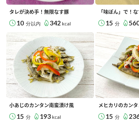
タレが決め手！無限なす豚
「味ぽん」で！な
10
342
15
56
分以内
kcal
分
小あじのカンタン南蛮漬け風
メヒカリのカンタ
15
193
15
23
分
kcal
分