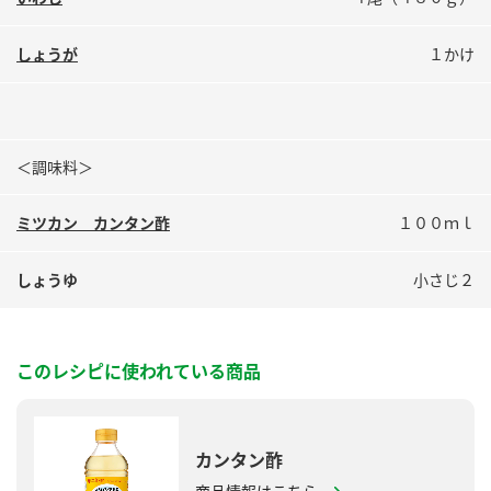
鍋奉行マニュアル
ミツカン公式通販
ミツカンのCM
キッザニア東京「ぽん酢工房」
しょうが
１かけ
ロングセラー商品 ＋ おすすめレシピ
人気商品 ＋ おすすめレシピ
＜調味料＞
ミツカン カンタン酢
１００ｍｌ
検索
しょうゆ
小さじ２
業務用サイト
ミツカングループについて
製造所固有記号一覧
このレシピに使われている商品
カンタン酢