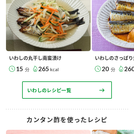
いわしの丸干し南蛮漬け
いわしのさっぱり
15
265
20
26
分
kcal
分
いわしのレシピ一覧
カンタン酢を使ったレシピ