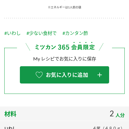
採用情報
環境への取り組み
※エネルギーは1人前の値
かおりの蔵
ミツカンの歴史
クイック調味料
レモン果汁
ニュースリリース
つゆ
水の文化センター（アーカイブ）
鍋なび
#いわし
#少ない食材で
#カンタン酢
ふりかけ
おすしの素
お客様相談センター
納豆のサイト
ZENB initiative
PIN印
お客様の声をいかしました
炊き込みご飯の素
米飯用調味液
My レシピでお気に入りに保存
三ツ判山吹
販売終了製品のご案内
千夜
MIM（ミツカンミュージアム）
お気に入りに追加
納豆
Fibee
よくあるご質問
スペシャルサイト
お酢を知ろう！
各部門が大切にしていること
お問い合わせ
すしラボ
地図から取り扱い店舗を探す
2
ぽん酢サワー
材料
人分
おいしさと健康への取り組み
納豆の豆知識
いわし
４尾（４８０ｇ）