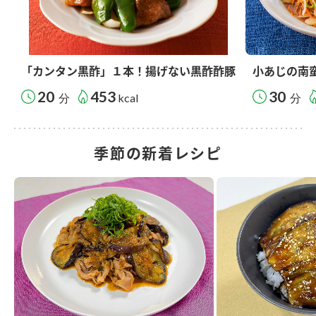
「カンタン黒酢」１本！揚げない黒酢酢豚
小あじの南
20
453
30
分
kcal
分
季節の新着レシピ