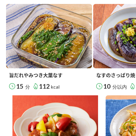
旨だれやみつき大葉なす
なすのさっぱり焼
15
112
10
分
kcal
分以内