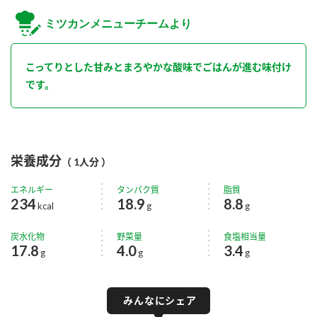
ミツカンメニューチームより
こってりとした甘みとまろやかな酸味でごはんが進む味付け
です。
栄養成分
（ 1人分 ）
エネルギー
タンパク質
脂質
234
18.9
8.8
kcal
g
g
炭水化物
野菜量
食塩相当量
17.8
4.0
3.4
g
g
g