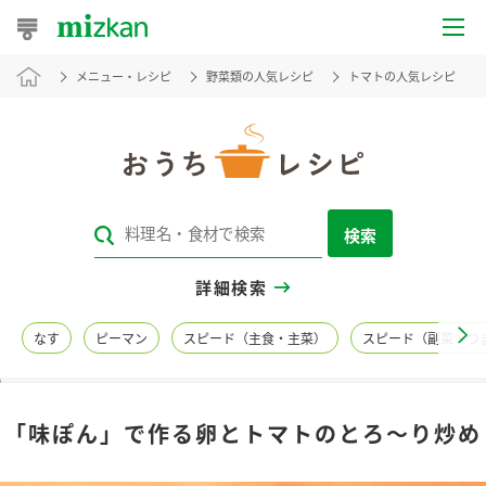
メニュー・レシピ
野菜類の人気レシピ
トマトの人気レシピ
おうちレシピ
おすすめレシピ
レシピ特集
検索
レシピカテゴリ一覧
詳細検索
商品からレシピを探す
なす
ピーマン
スピード（主食・主菜）
スピード（副菜・つ
レシピ名特集
「味ぽん」で作る卵とトマトのとろ～り炒め
商品情報