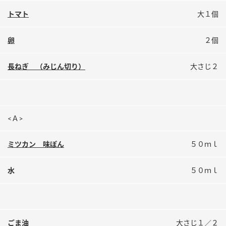
鍋奉行マニュアル
ミツカン公式通販
トマト
大１個
ミツカンのCM
キッザニア東京「ぽん酢工房」
卵
２個
ロングセラー商品 ＋ おすすめレシピ
人気商品 ＋ おすすめレシピ
長ねぎ （みじん切り）
大さじ２
検索
<Ａ>
業務用サイト
ミツカングループについて
製造所固有記号一覧
ミツカン 味ぽん
５０ｍｌ
水
５０ｍｌ
ごま油
大さじ１／２