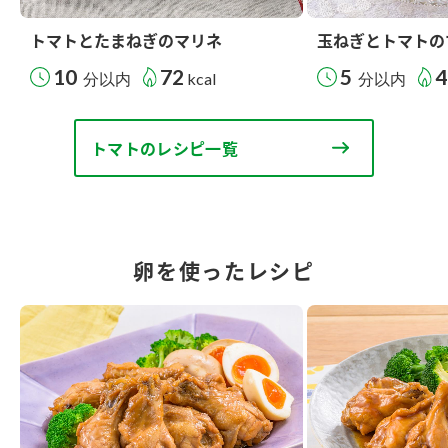
トマトとたまねぎのマリネ
玉ねぎとトマトの
10
72
5
4
分以内
kcal
分以内
トマトのレシピ一覧
卵を使ったレシピ