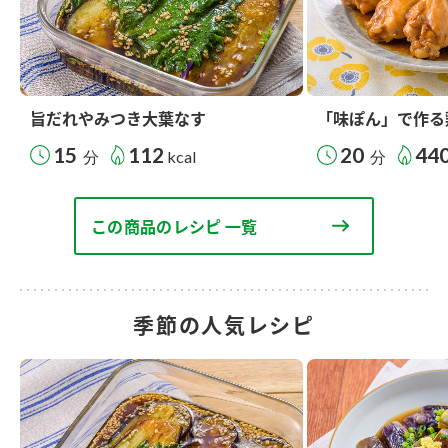
旨だれやみつき大葉なす
「味ぽん」で作る
15
112
20
44
分
kcal
分
この商品のレシピ 一覧
季節の人気レシピ