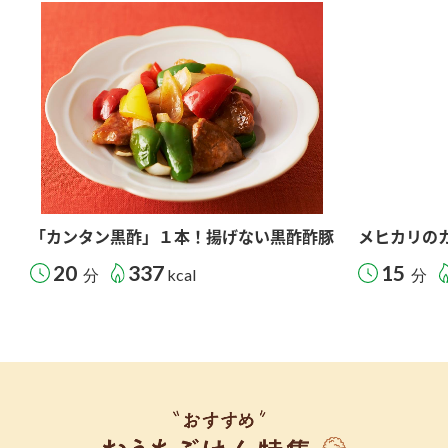
「カンタン黒酢」１本！揚げない黒酢酢豚
メヒカリの
20
337
15
分
kcal
分