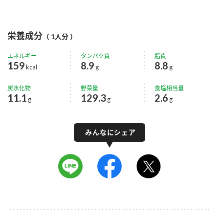
栄養成分
（ 1人分 ）
エネルギー
タンパク質
脂質
159
8.9
8.8
kcal
g
g
炭水化物
野菜量
食塩相当量
11.1
129.3
2.6
g
g
g