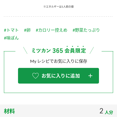
採用情報
環境への取り組み
※エネルギーは1人前の値
かおりの蔵
ミツカンの歴史
クイック調味料
レモン果汁
ニュースリリース
つゆ
水の文化センター（アーカイブ）
鍋なび
#トマト
#卵
#カロリー控えめ
#野菜たっぷり
ふりかけ
おすしの素
お客様相談センター
納豆のサイト
#味ぽん
ZENB initiative
PIN印
お客様の声をいかしました
炊き込みご飯の素
米飯用調味液
三ツ判山吹
My レシピでお気に入りに保存
販売終了製品のご案内
千夜
MIM（ミツカンミュージアム）
納豆
Fibee
よくあるご質問
お気に入りに追加
スペシャルサイト
お酢を知ろう！
各部門が大切にしていること
お問い合わせ
すしラボ
地図から取り扱い店舗を探す
ぽん酢サワー
おいしさと健康への取り組み
2
材料
納豆の豆知識
人分