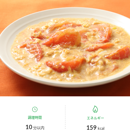
商品カテゴリ
新商品一覧
酢
調味酢
キャンペーン情報
お酢ドリンク
ぽん酢
ブランド・スペシャルサイト
ブランド・スペシャルサイト トップ
みりん風・料理酒
鍋用調味料
商品ブランドサイト
企業情報
Fibee（ファイビー）
国内事業概要
くらしプラ酢
つゆ
たれ
カンタン酢
ミツカングループについて
お酢ドリンク
ミツカンを知る
企業理念
スープ
中華
調理時間
エネルギー
味ぽん
10
159
分以内
kcal
ぽん酢