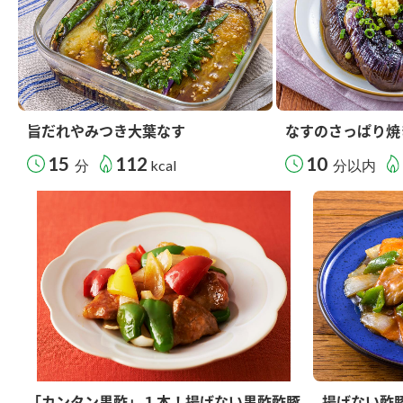
旨だれやみつき大葉なす
なすのさっぱり焼
15
112
10
分
kcal
分以内
「カンタン黒酢」１本！揚げない黒酢酢豚
揚げない酢