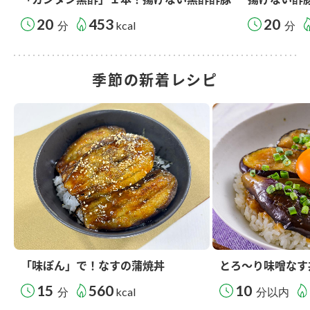
20
453
20
分
kcal
分
季節の新着レシピ
「味ぽん」で！なすの蒲焼丼
とろ～り味噌なす
15
560
10
分
kcal
分以内