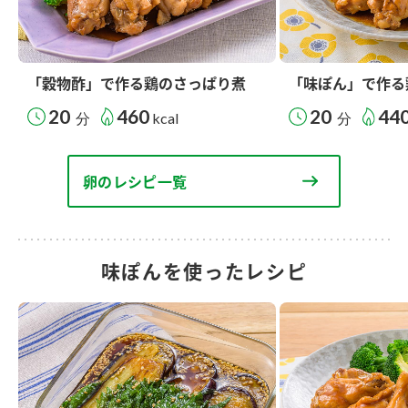
「穀物酢」で作る鶏のさっぱり煮
「味ぽん」で作る
20
460
20
44
分
kcal
分
卵のレシピ一覧
味ぽんを使ったレシピ