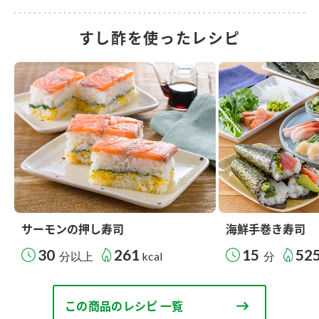
すし酢を使ったレシピ
サーモンの押し寿司
海鮮手巻き寿司
30
261
15
52
分以上
kcal
分
この商品のレシピ 一覧