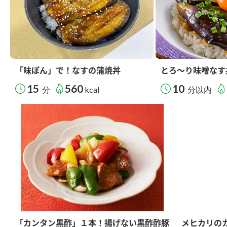
「味ぽん」で！なすの蒲焼丼
とろ～り味噌なす
15
560
10
分
kcal
分以内
「カンタン黒酢」１本！揚げない黒酢酢豚
メヒカリの