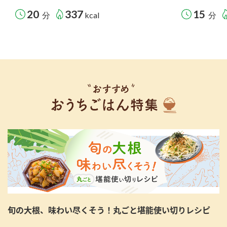
20
337
15
分
kcal
分
旬の大根、味わい尽くそう！丸ごと堪能使い切りレシピ