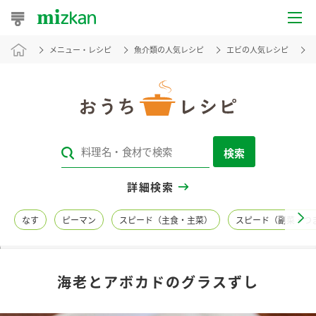
メニュー・レシピ
魚介類の人気レシピ
エビの人気レシピ
おうちレシピ
おすすめレシピ
レシピ特集
検索
レシピカテゴリ一覧
詳細検索
商品からレシピを探す
なす
ピーマン
スピード（主食・主菜）
スピード（副菜・つ
レシピ名特集
海老とアボカドのグラスずし
商品情報