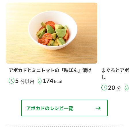
アボカドとミニトマトの「味ぽん」漬け
まぐろとアボ
し
5
174
分以内
kcal
20
分
アボカドのレシピ一覧