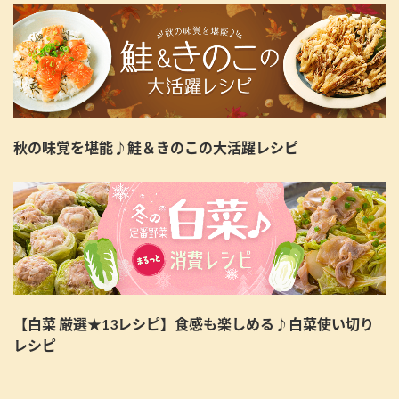
秋の味覚を堪能♪鮭＆きのこの大活躍レシピ
【白菜 厳選★13レシピ】食感も楽しめる♪白菜使い切り
レシピ