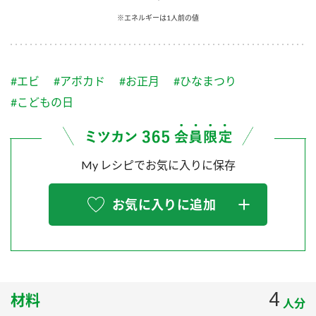
採用情報
環境への取り組み
※エネルギーは1人前の値
かおりの蔵
ミツカンの歴史
クイック調味料
レモン果汁
ニュースリリース
つゆ
水の文化センター（アーカイブ）
鍋なび
#エビ
#アボカド
#お正月
#ひなまつり
ふりかけ
おすしの素
お客様相談センター
納豆のサイト
#こどもの日
ZENB initiative
PIN印
お客様の声をいかしました
炊き込みご飯の素
米飯用調味液
三ツ判山吹
My レシピでお気に入りに保存
販売終了製品のご案内
千夜
MIM（ミツカンミュージアム）
納豆
Fibee
よくあるご質問
お気に入りに追加
スペシャルサイト
お酢を知ろう！
各部門が大切にしていること
お問い合わせ
すしラボ
地図から取り扱い店舗を探す
ぽん酢サワー
おいしさと健康への取り組み
4
材料
納豆の豆知識
人分