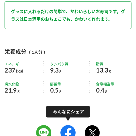
グラスに入れるだけの簡単で、かわいらしいお寿司です。グ
ラスは日本酒用のおちょこでも、かわいく作れます。
栄養成分
（ 1人分 ）
エネルギー
タンパク質
脂質
237
9.3
13.3
kcal
g
g
炭水化物
野菜量
食塩相当量
21.9
0.5
0.4
g
g
g