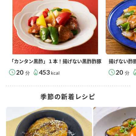
「カンタン黒酢」１本！揚げない黒酢酢豚
揚げない酢
20
453
20
分
kcal
分
季節の新着レシピ