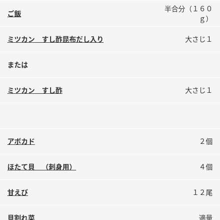
鍋奉行マニュアル
半合分（１６０
ミツカン公式通販
ご飯
ｇ）
ミツカンのCM
キッザニア東京「ぽん酢工房」
ミツカン すし酢昆布だし入り
大さじ１
ロングセラー商品 ＋ おすすめレシピ
人気商品 ＋ おすすめレシピ
または
ミツカン すし酢
大さじ１
検索
業務用サイト
ミツカングループについて
製造所固有記号一覧
アボカド
２個
ほたて貝 （刺身用）
４個
甘えび
１２尾
貝割れ菜
適量