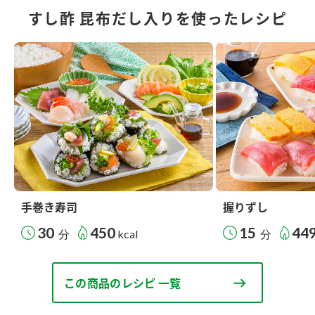
すし酢 昆布だし入りを使ったレシピ
手巻き寿司
握りずし
30
450
15
44
分
kcal
分
この商品のレシピ 一覧