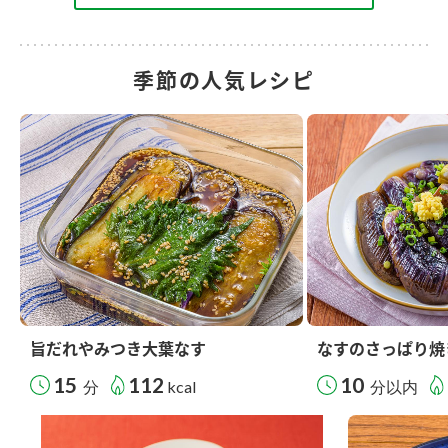
季節の人気レシピ
旨だれやみつき大葉なす
なすのさっぱり焼
15
112
10
分
kcal
分以内