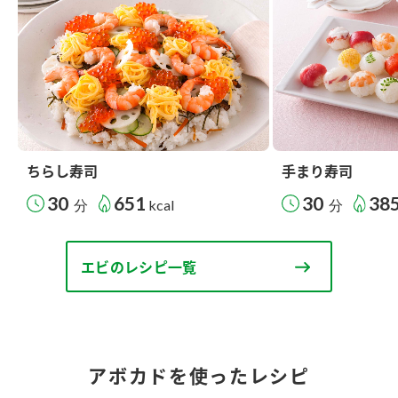
ちらし寿司
手まり寿司
30
651
30
38
分
kcal
分
エビのレシピ一覧
アボカドを使ったレシピ