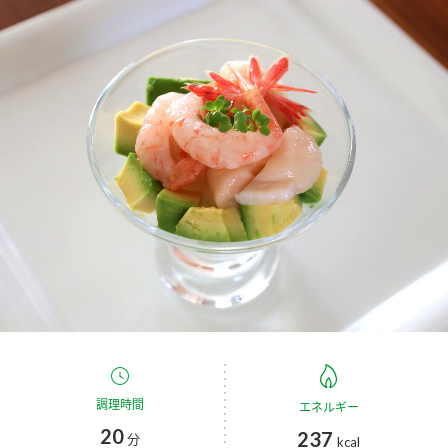
商品カテゴリ
新商品一覧
酢
調味酢
キャンペーン情報
お酢ドリンク
ぽん酢
ブランド・スペシャルサイト
ブランド・スペシャルサイト トップ
みりん風・料理酒
鍋用調味料
商品ブランドサイト
企業情報
Fibee（ファイビー）
国内事業概要
くらしプラ酢
つゆ
たれ
カンタン酢
ミツカングループについて
お酢ドリンク
ミツカンを知る
企業理念
スープ
中華
調理時間
エネルギー
味ぽん
20
237
分
kcal
ぽん酢