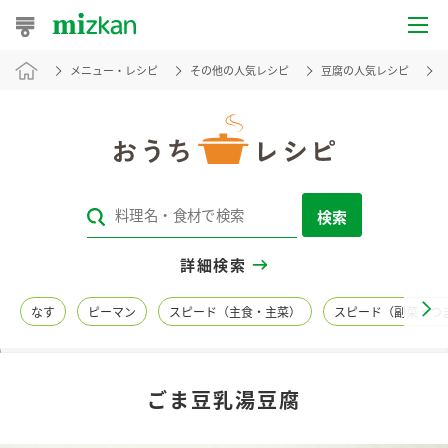
メニュー・レシピ
その他の人気レシピ
豆腐の人気レシピ
おうちレシピ
おすすめレシピ
レシピ特集
検索
レシピカテゴリ一覧
詳細検索
商品からレシピを探す
なす
ピーマン
スピード（主食・主菜）
スピード（副菜・つ
レシピ名特集
ごま豆乳湯豆腐
商品情報