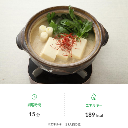
商品カテゴリ
新商品一覧
酢
調味酢
キャンペーン情報
お酢ドリンク
ぽん酢
ブランド・スペシャルサイト
ブランド・スペシャルサイト トップ
みりん風・料理酒
鍋用調味料
商品ブランドサイト
企業情報
Fibee（ファイビー）
国内事業概要
くらしプラ酢
つゆ
たれ
カンタン酢
ミツカングループについて
調理時間
エネルギー
お酢ドリンク
15
189
ミツカンを知る
企業理念
スープ
中華
分
kcal
味ぽん
※エネルギーは1人前の値
ぽん酢