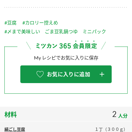
採用情報
環境への取り組み
かおりの蔵
ミツカンの歴史
クイック調味料
レモン果汁
ニュースリリース
つゆ
#豆腐
#カロリー控えめ
水の文化センター（アーカイブ）
鍋なび
#〆まで美味しい ごま豆乳鍋つゆ ミニパック
ふりかけ
おすしの素
お客様相談センター
納豆のサイト
ZENB initiative
PIN印
お客様の声をいかしました
My レシピでお気に入りに保存
炊き込みご飯の素
米飯用調味液
三ツ判山吹
販売終了製品のご案内
千夜
MIM（ミツカンミュージアム）
お気に入りに追加
納豆
Fibee
よくあるご質問
スペシャルサイト
お酢を知ろう！
各部門が大切にしていること
お問い合わせ
すしラボ
2
材料
地図から取り扱い店舗を探す
ぽん酢サワー
人分
おいしさと健康への取り組み
納豆の豆知識
絹ごし豆腐
１丁（３００ｇ）