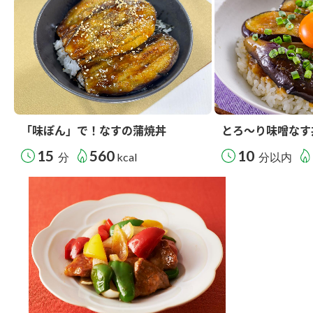
「味ぽん」で！なすの蒲焼丼
とろ～り味噌なす
15
560
10
分
kcal
分以内