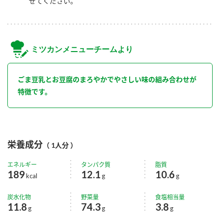
ぜてください。
ミツカンメニューチームより
ごま豆乳とお豆腐のまろやかでやさしい味の組み合わせが
特徴です。
栄養成分
（ 1人分 ）
エネルギー
タンパク質
脂質
189
12.1
10.6
kcal
g
g
炭水化物
野菜量
食塩相当量
11.8
74.3
3.8
g
g
g