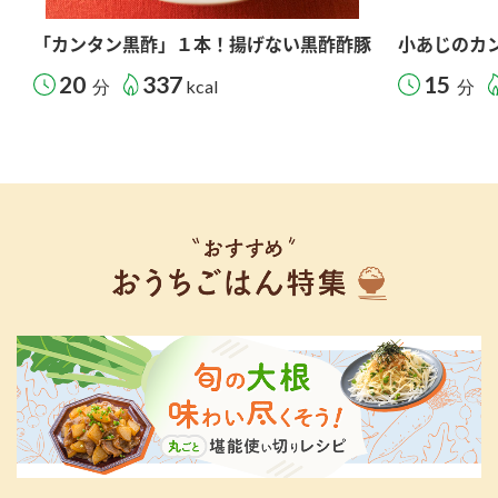
「カンタン黒酢」１本！揚げない黒酢酢豚
小あじのカ
20
337
15
分
kcal
分