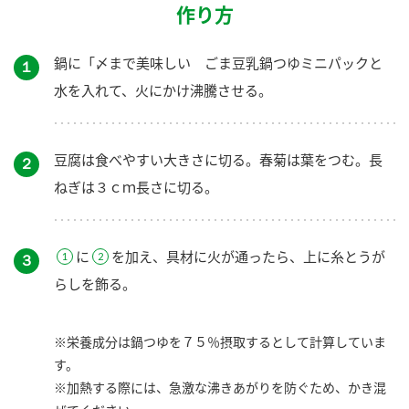
作り方
鍋に「〆まで美味しい ごま豆乳鍋つゆミニパックと
１
水を入れて、火にかけ沸騰させる。
豆腐は食べやすい大きさに切る。春菊は葉をつむ。長
２
ねぎは３ｃｍ長さに切る。
に
を加え、具材に火が通ったら、上に糸とうが
３
らしを飾る。
※栄養成分は鍋つゆを７５％摂取するとして計算していま
す。
※加熱する際には、急激な沸きあがりを防ぐため、かき混