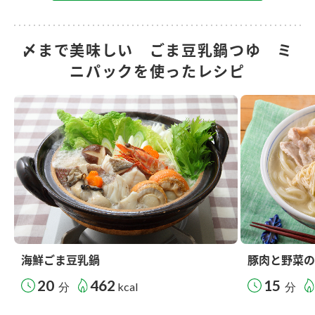
〆まで美味しい ごま豆乳鍋つゆ ミ
ニパックを使ったレシピ
海鮮ごま豆乳鍋
豚肉と野菜
20
462
15
分
kcal
分