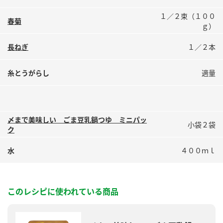
鍋奉行マニュアル
ミツカン公式通販
１／２束（１００
春菊
ミツカンのCM
キッザニア東京「ぽん酢工房」
ｇ）
ロングセラー商品 ＋ おすすめレシピ
長ねぎ
１／２本
人気商品 ＋ おすすめレシピ
糸とうがらし
適量
検索
〆まで美味しい ごま豆乳鍋つゆ ミニパッ
小袋２袋
ク
業務用サイト
ミツカングループについて
製造所固有記号一覧
水
４００ｍｌ
このレシピに使われている商品