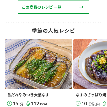
この商品のレシピ 一覧
季節の人気レシピ
旨だれやみつき大葉なす
なすのさっぱり焼
15
112
10
分
kcal
分以内