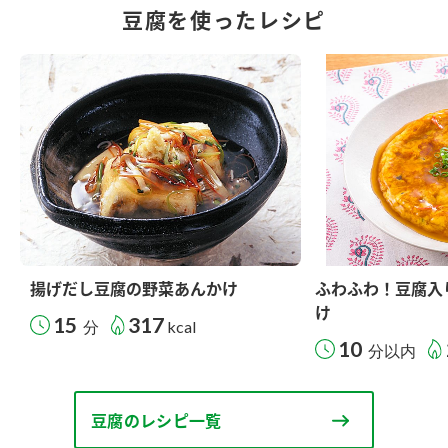
豆腐を使ったレシピ
揚げだし豆腐の野菜あんかけ
ふわふわ！豆腐入
け
15
317
分
kcal
10
分以内
豆腐のレシピ一覧