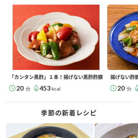
「カンタン黒酢」１本！揚げない黒酢酢豚
揚げない酢
20
453
20
分
kcal
分
季節の新着レシピ