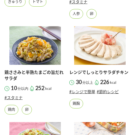
きゅうり
トマト
#スタミナ
鍋奉行マニュアル
ミツカン公式通販
ミツカンのCM
人参
卵
キッザニア東京「ぽん酢工房」
ロングセラー商品 ＋ おすすめレシピ
人気商品 ＋ おすすめレシピ
検索
鶏ささみと半熟たまごの旨だれ
レンジでしっとりサラダチキン
サラダ
業務用サイト
ミツカングループについて
製造所固有記号一覧
30
226
分以上
kcal
10
252
分以内
kcal
#レンジで簡単
#節約レシピ
#スタミナ
鶏胸
鶏肉
卵