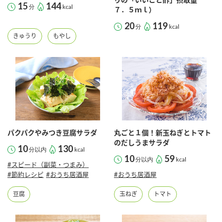
15
144
分
kcal
７．５ｍｌ）
20
119
分
kcal
きゅうり
もやし
パクパクやみつき豆腐サラダ
丸ごと１個！新玉ねぎとトマト
のだしうまサラダ
10
130
分以内
kcal
10
59
分以内
kcal
#スピード（副菜・つまみ）
#節約レシピ
#おうち居酒屋
#おうち居酒屋
豆腐
玉ねぎ
トマト