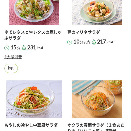
ゆでレタスと生レタスの豚しゃ
豆のマリネサラダ
ぶサラダ
10
217
分以内
kcal
15
231
分
kcal
#大量消費
豚肉
もやしの冷やし中華風サラダ
オクラの春雨サラダ（１食あた
りの「いいこと酢」摂取量