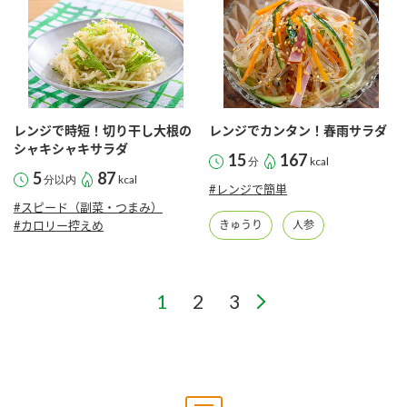
レンジで時短！切り干し大根の
レンジでカンタン！春雨サラダ
シャキシャキサラダ
15
167
分
kcal
5
87
分以内
kcal
#レンジで簡単
#スピード（副菜・つまみ）
#カロリー控えめ
きゅうり
人参