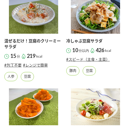
商品カテゴリ
新商品一覧
酢
調味酢
キャンペーン情報
混ぜるだけ！豆腐のクリーミー
冷しゃぶ豆腐サラダ
お酢ドリンク
ぽん酢
ブランド・スペシャルサイト
サラダ
10
426
分以内
kcal
15
219
分
kcal
#スピード（主食・主菜）
ブランド・スペシャルサイト トップ
#包丁不要
#レンジで簡単
みりん風・料理酒
鍋用調味料
商品ブランドサイト
豚肉
豆腐
企業情報
人参
豆腐
Fibee（ファイビー）
国内事業概要
くらしプラ酢
つゆ
たれ
カンタン酢
ミツカングループについて
お酢ドリンク
ミツカンを知る
企業理念
スープ
中華
味ぽん
ぽん酢