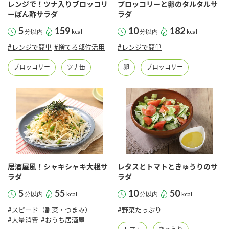
レンジで！ツナ入りブロッコリ
ブロッコリーと卵のタルタルサ
ーぽん酢サラダ
ラダ
5
159
10
182
分以内
kcal
分以内
kcal
#レンジで簡単
#捨てる部位活用
#レンジで簡単
ブロッコリー
ツナ缶
卵
ブロッコリー
居酒屋風！シャキシャキ大根サ
レタスとトマトときゅうりのサ
ラダ
ラダ
5
55
10
50
分以内
kcal
分以内
kcal
#スピード（副菜・つまみ）
#野菜たっぷり
#大量消費
#おうち居酒屋