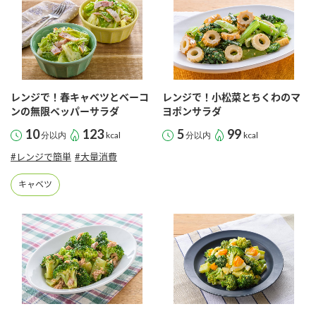
レンジで！春キャベツとベーコ
レンジで！小松菜とちくわのマ
ンの無限ペッパーサラダ
ヨポンサラダ
10
123
5
99
分以内
kcal
分以内
kcal
#レンジで簡単
#大量消費
キャベツ