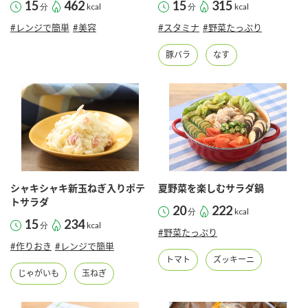
15
462
15
315
分
kcal
分
kcal
#レンジで簡単
#美容
#スタミナ
#野菜たっぷり
豚バラ
なす
シャキシャキ新玉ねぎ入りポテ
夏野菜を楽しむサラダ鍋
トサラダ
20
222
分
kcal
15
234
分
kcal
#野菜たっぷり
#作りおき
#レンジで簡単
トマト
ズッキーニ
じゃがいも
玉ねぎ