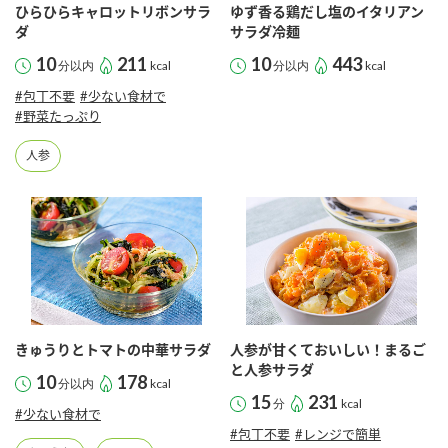
採用情報
環境への取り組み
ひらひらキャロットリボンサラ
ゆず香る鶏だし塩のイタリアン
かおりの蔵
ダ
サラダ冷麺
ミツカンの歴史
クイック調味料
レモン果汁
ニュースリリース
10
211
10
443
つゆ
分以内
kcal
分以内
kcal
水の文化センター（アーカイブ）
#包丁不要
#少ない食材で
鍋なび
ふりかけ
おすしの素
#野菜たっぷり
お客様相談センター
納豆のサイト
人参
ZENB initiative
PIN印
お客様の声をいかしました
炊き込みご飯の素
米飯用調味液
三ツ判山吹
販売終了製品のご案内
千夜
MIM（ミツカンミュージアム）
納豆
Fibee
よくあるご質問
スペシャルサイト
お酢を知ろう！
各部門が大切にしていること
お問い合わせ
きゅうりとトマトの中華サラダ
人参が甘くておいしい！まるご
すしラボ
と人参サラダ
10
178
地図から取り扱い店舗を探す
分以内
kcal
ぽん酢サワー
15
231
分
kcal
おいしさと健康への取り組み
#少ない食材で
納豆の豆知識
#包丁不要
#レンジで簡単