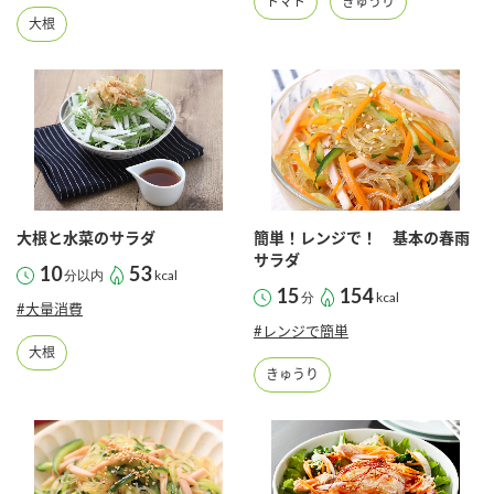
トマト
きゅうり
大根
大根と水菜のサラダ
簡単！レンジで！ 基本の春雨
サラダ
10
53
分以内
kcal
15
154
分
kcal
#大量消費
#レンジで簡単
大根
きゅうり