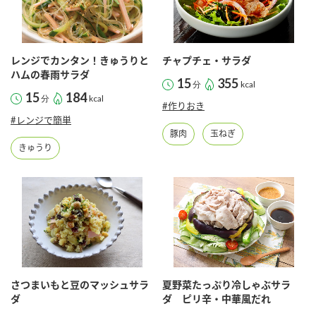
レンジでカンタン！きゅうりと
チャプチェ・サラダ
ハムの春雨サラダ
15
355
分
kcal
15
184
分
kcal
#作りおき
#レンジで簡単
豚肉
玉ねぎ
きゅうり
さつまいもと豆のマッシュサラ
夏野菜たっぷり冷しゃぶサラ
ダ
ダ ピリ辛・中華風だれ