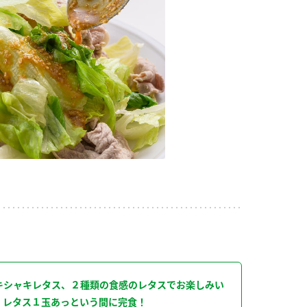
り
キシャキレタス、２種類の食感のレタスでお楽しみい
。レタス１玉あっという間に完食！