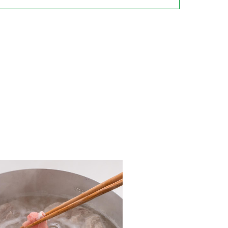
納豆の豆知識
鍋奉行マニュアル
ミツカンのCM