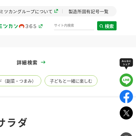
ミツカングループについて
製造所固有記号一覧
検索
製造所固有記号一覧
詳細検索
歴史
ド（副菜・つまみ）
子どもと一緒に楽しむ
までのミ
と挑戦の
します。
センター
ZENB initiative
サラダ
イブ）
料理酒
鍋用調味料
つゆ
たれ
植物を可能な限りまる
ごと使ったZENBのコン
設立。「水」を