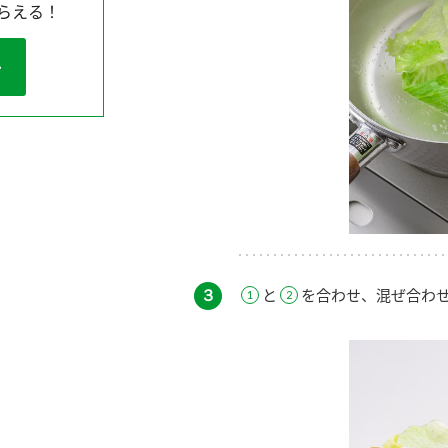
らえる！
３
と
を合わせ、混ぜ合わ