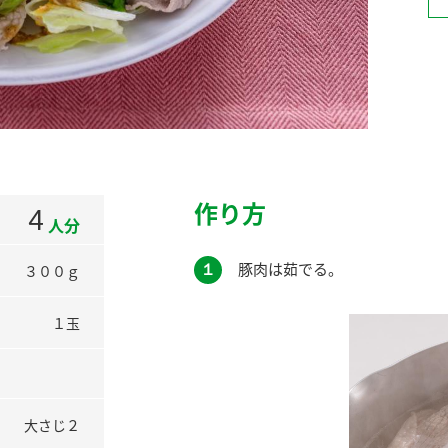
）
酢を知ろう！
すしラボ
ぽん酢サワー
作り方
4
人分
１
豚肉は茹でる。
３００ｇ
１玉
大さじ２