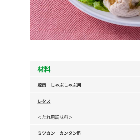
ー
お
材料
豚肉 しゃぶしゃぶ用
レタス
＜たれ用調味料＞
ミツカン カンタン酢