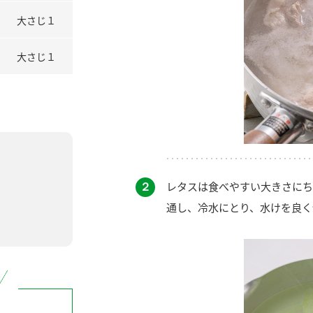
大さじ１
大さじ１
２
レタスは食べやすい大きさにち
通し、冷水にとり、水けを良く