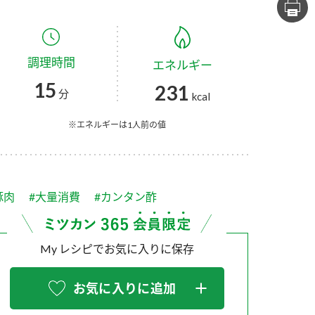
セプトをご紹介しま
た社会貢献
す。
ていまし
調理時間
エネルギー
大切にして
おいしさと健康への
け
おすしの素
炊き込みご飯の素
米飯用調味液
15
231
取り組み
分
kcal
ョン宣言」
ミツカンの研究成果と
た各部門の
おいしさと健康に役立
※エネルギーは1人前の値
ご紹介しま
つ情報をご紹介しま
す。
豚肉
#大量消費
#カンタン酢
My レシピでお気に入りに保存
お気に入りに追加
お酢ドリンク
味ぽん
ぽん酢