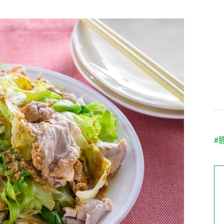
す。
テーマとし
活動を行っ
た。
MIM（ミツカンミュ
各部門が
スープ
中華
クイック調味料
レモン果汁
ふりか
ージアム）
いること
ミツカンの酢づくりの
「未来ビジ
歴史などが学べる体験
実現に向け
型博物館です。
取り組みを
す。
納豆
Fibee
キッザニア東京「ぽ
#
ん酢工房」
味ぽんやお酢について
楽しく学べるパビリオ
ンです。
ibee（ファイビ
くらしプラ酢
カンタン酢