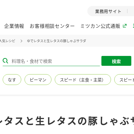
業務用サイト
企業情報
お客様相談センター
ミツカン公式通販
人気レシピ
ゆでレタスと生レタスの豚しゃぶサラダ
ミツカングループについて
検索
企業理念
ミツカンの
なす
ピーマン
スピード（主食・主菜）
スピー
ミツカングループの企
創業から現在
業理念をご紹介しま
ツカンの変革
す。
歴史をご紹介
ご紹介します。
環境への取り組み
水の文化
レタスと生レタスの豚しゃぶ
（アーカ
酢
調味酢
お酢ドリンク
ぽん酢
みりん風・
ミツカンの環境への取
り組みをご紹介しま
1999年