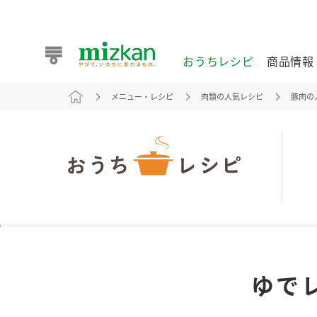
おうちレシピ
商品情報
メニュー・レシピ
肉類の人気レシピ
豚肉の
おうちレシピ
商品情報 トップ
企業情報 トップ
お客様相談センター トップ
ミツカン公式通販
業務用サイト
また食べたいが見つかる。ミツカンからのおすすめレシピを
ゆで
おうちレシピ トップ