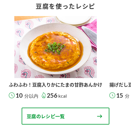
豆腐を使ったレシピ
ふわふわ！豆腐入りかにたまの甘酢あんかけ
揚げだし
10
256
15
分以内
kcal
分
豆腐のレシピ一覧