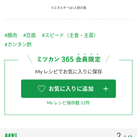
採用情報
環境への取り組み
※エネルギーは1人前の値
かおりの蔵
ミツカンの歴史
クイック調味料
レモン果汁
ニュースリリース
つゆ
水の文化センター（アーカイブ）
鍋なび
#豚肉
#豆腐
#スピード（主食・主菜）
ふりかけ
おすしの素
お客様相談センター
納豆のサイト
#カンタン酢
ZENB initiative
PIN印
お客様の声をいかしました
炊き込みご飯の素
米飯用調味液
三ツ判山吹
My レシピでお気に入りに保存
販売終了製品のご案内
千夜
MIM（ミツカンミュージアム）
納豆
Fibee
よくあるご質問
お気に入りに追加
スペシャルサイト
お酢を知ろう！
各部門が大切にしていること
お問い合わせ
My レシピ保存数:12件
すしラボ
地図から取り扱い店舗を探す
ぽん酢サワー
おいしさと健康への取り組み
納豆の豆知識
2
材料