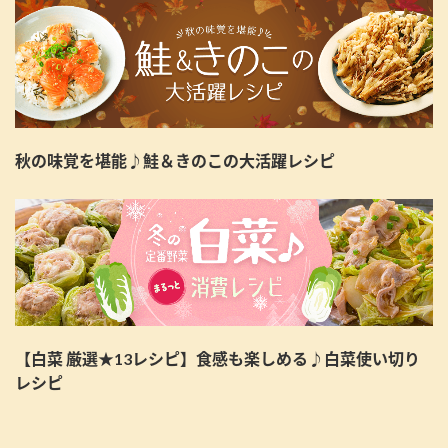
秋の味覚を堪能♪鮭＆きのこの大活躍レシピ
【白菜 厳選★13レシピ】食感も楽しめる♪白菜使い切り
レシピ