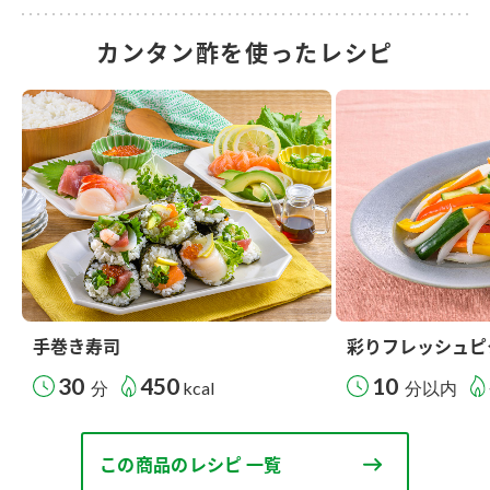
カンタン酢を使ったレシピ
手巻き寿司
彩りフレッシュピ
30
450
10
分
kcal
分以内
この商品のレシピ 一覧