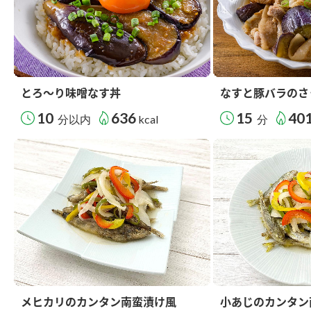
とろ～り味噌なす丼
なすと豚バラのさ
10
636
15
40
分以内
kcal
分
メヒカリのカンタン南蛮漬け風
小あじのカンタン