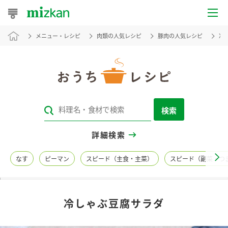
メニュー・レシピ
肉類の人気レシピ
豚肉の人気レシピ
冷
おうちレシピ
おすすめレシピ
レシピ特集
検索
レシピカテゴリ一覧
詳細検索
商品からレシピを探す
なす
ピーマン
スピード（主食・主菜）
スピード（副菜・つ
レシピ名特集
冷しゃぶ豆腐サラダ
商品情報