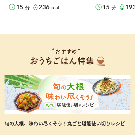
15
236
15
19
分
kcal
分
旬の大根、味わい尽くそう！丸ごと堪能使い切りレシピ