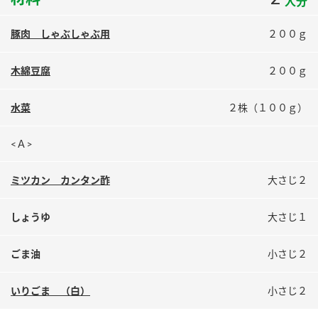
人分
鍋奉行マニュアル
ミツカン公式通販
ミツカンのCM
キッザニア東京「ぽん酢工房」
豚肉 しゃぶしゃぶ用
２００ｇ
ロングセラー商品 ＋ おすすめレシピ
木綿豆腐
２００ｇ
人気商品 ＋ おすすめレシピ
水菜
２株（１００ｇ）
<Ａ>
検索
ミツカン カンタン酢
大さじ２
業務用サイト
ミツカングループについて
製造所固有記号一覧
しょうゆ
大さじ１
ごま油
小さじ２
いりごま （白）
小さじ２