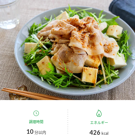
商品カテゴリ
新商品一覧
酢
調味酢
キャンペーン情報
お酢ドリンク
ぽん酢
ブランド・スペシャルサイト
ブランド・スペシャルサイト トップ
みりん風・料理酒
鍋用調味料
商品ブランドサイト
企業情報
Fibee（ファイビー）
国内事業概要
くらしプラ酢
つゆ
たれ
カンタン酢
ミツカングループについて
お酢ドリンク
ミツカンを知る
企業理念
スープ
中華
調理時間
エネルギー
味ぽん
10
426
分以内
kcal
ぽん酢