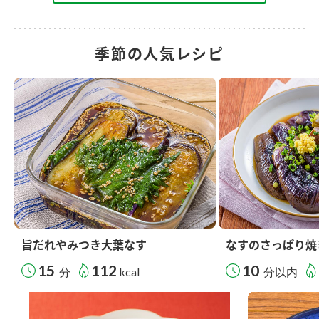
季節の人気レシピ
旨だれやみつき大葉なす
なすのさっぱり焼
15
112
10
分
kcal
分以内