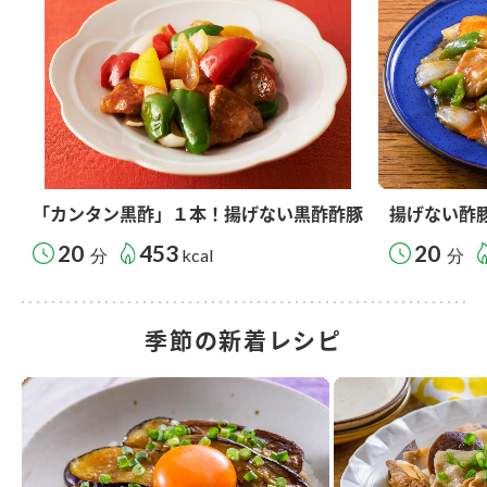
「カンタン黒酢」１本！揚げない黒酢酢豚
揚げない酢
20
453
20
分
kcal
分
季節の新着レシピ