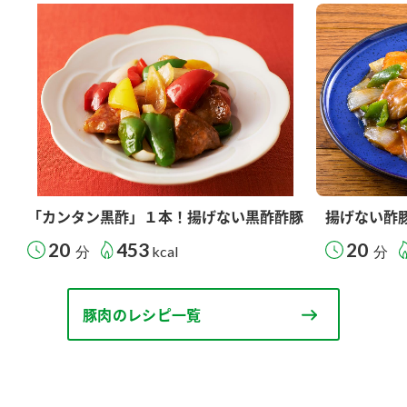
「カンタン黒酢」１本！揚げない黒酢酢豚
揚げない酢
20
453
20
分
kcal
分
豚肉のレシピ一覧