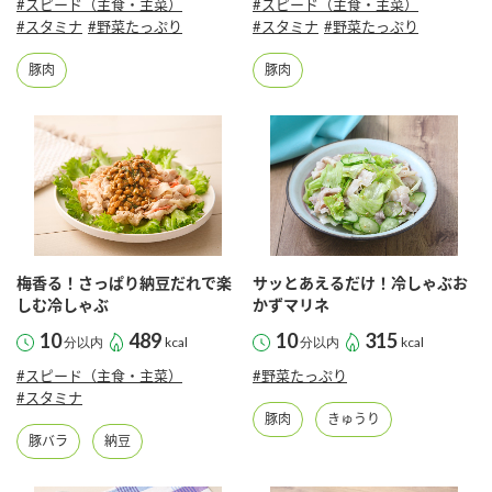
#スピード（主食・主菜）
#スピード（主食・主菜）
#スタミナ
#野菜たっぷり
#スタミナ
#野菜たっぷり
豚肉
豚肉
梅香る！さっぱり納豆だれで楽
サッとあえるだけ！冷しゃぶお
しむ冷しゃぶ
かずマリネ
10
489
10
315
分以内
kcal
分以内
kcal
#スピード（主食・主菜）
#野菜たっぷり
#スタミナ
豚肉
きゅうり
豚バラ
納豆