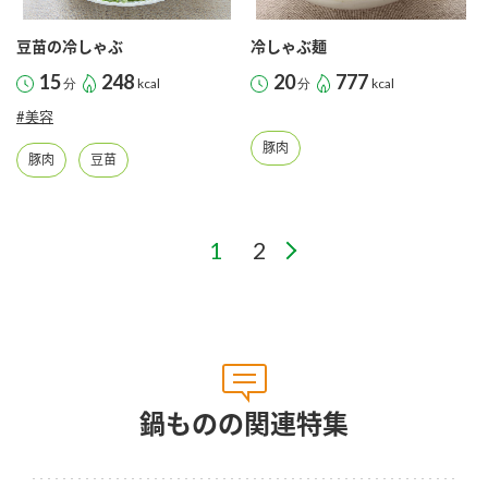
豆苗の冷しゃぶ
冷しゃぶ麺
15
248
20
777
分
kcal
分
kcal
#美容
豚肉
豚肉
豆苗
鍋ものの関連特集