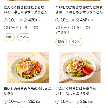
にんにく好きにはたまらな
辛いものが好きなあなたにおす
い！！冷しゃぶサラダうどん
すめ！！冷しゃぶサラダうどん
10
470
10
468
分以内
kcal
分以内
kcal
#スピード（主食・主菜）
#スピード（主食・主菜）
#スタミナ
豚肉
うどん
豚肉
うどん
辛いもの好きのための冷しゃぶ
にんにく好きにはたまらな
サラダ
い！！冷しゃぶサラダ
10
265
10
266
分以内
kcal
分以内
kcal