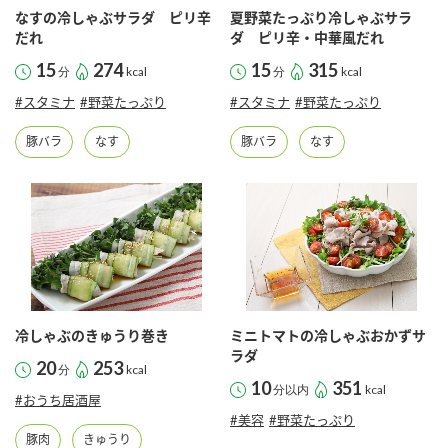
なすの冷しゃぶサラダ ピリ辛
夏野菜たっぷり冷しゃぶサラ
だれ
ダ ピリ辛・中華風だれ
15
274
15
315
分
kcal
分
kcal
#スタミナ
#野菜たっぷり
#スタミナ
#野菜たっぷり
豚バラ
なす
豚バラ
なす
冷しゃぶのきゅうり巻き
ミニトマトの冷しゃぶおかずサ
ラダ
20
253
分
kcal
10
351
分以内
kcal
#おうち居酒屋
#美容
#野菜たっぷり
豚肉
きゅうり