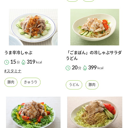
うま辛冷しゃぶ
「ごまぽん」の冷しゃぶサラダ
うどん
15
319
分
kcal
20
399
分
kcal
#スタミナ
豚肉
きゅうり
うどん
豚肉