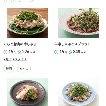
にらと豚肉の冷しゃぶ
牛冷しゃぶとスプラウト
15
226
15
348
分
kcal
分
kcal
#減塩
#スタミナ
豚肉
もやし