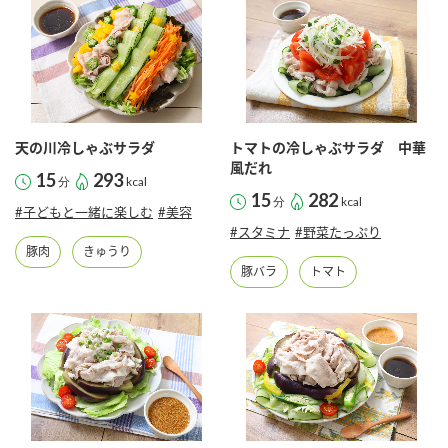
天の川冷しゃぶサラダ
トマトの冷しゃぶサラダ 中華
風だれ
15
293
分
kcal
15
282
分
kcal
#子どもと一緒に楽しむ
#美容
#スタミナ
#野菜たっぷり
豚肉
きゅうり
豚バラ
トマト