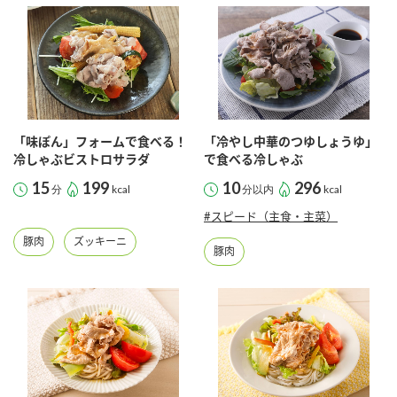
鍋奉行マニュアル
ミツカン公式通販
ミツカンのCM
キッザニア東京「ぽん酢工房」
ロングセラー商品 ＋ おすすめレシピ
人気商品 ＋ おすすめレシピ
「味ぽん」フォームで食べる！
「冷やし中華のつゆしょうゆ」
冷しゃぶビストロサラダ
で食べる冷しゃぶ
検索
15
199
10
296
分
kcal
分以内
kcal
#スピード（主食・主菜）
業務用サイト
ミツカングループについて
製造所固有記号一覧
豚肉
ズッキーニ
豚肉