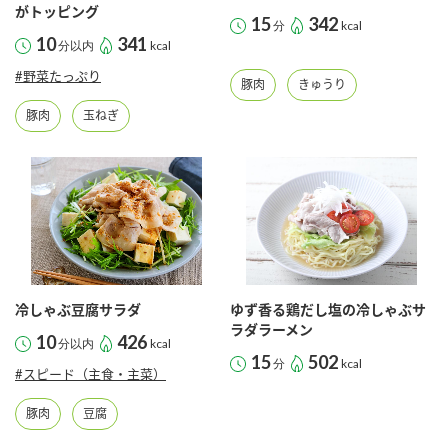
採用情報
環境への取り組み
がトッピング
15
342
分
kcal
かおりの蔵
ミツカンの歴史
クイック調味料
レモン果汁
10
341
分以内
kcal
ニュースリリース
つゆ
#野菜たっぷり
水の文化センター（アーカイブ）
豚肉
きゅうり
鍋なび
ふりかけ
おすしの素
豚肉
玉ねぎ
お客様相談センター
納豆のサイト
ZENB initiative
PIN印
お客様の声をいかしました
炊き込みご飯の素
米飯用調味液
三ツ判山吹
販売終了製品のご案内
千夜
MIM（ミツカンミュージアム）
納豆
Fibee
よくあるご質問
スペシャルサイト
冷しゃぶ豆腐サラダ
ゆず香る鶏だし塩の冷しゃぶサ
お酢を知ろう！
ラダラーメン
各部門が大切にしていること
お問い合わせ
10
426
分以内
kcal
すしラボ
15
502
分
kcal
#スピード（主食・主菜）
地図から取り扱い店舗を探す
ぽん酢サワー
おいしさと健康への取り組み
豚肉
豆腐
納豆の豆知識