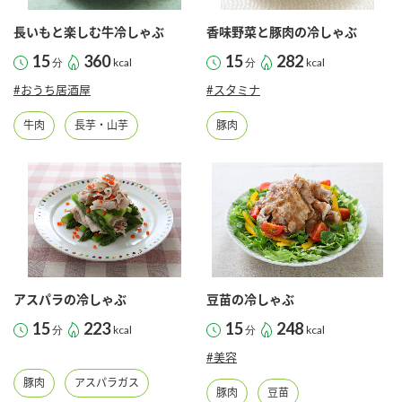
長いもと楽しむ牛冷しゃぶ
香味野菜と豚肉の冷しゃぶ
15
360
15
282
分
kcal
分
kcal
#おうち居酒屋
#スタミナ
牛肉
長芋・山芋
豚肉
アスパラの冷しゃぶ
豆苗の冷しゃぶ
15
223
15
248
分
kcal
分
kcal
#美容
豚肉
アスパラガス
豚肉
豆苗