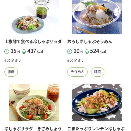
商品カテゴリ
新商品一覧
酢
調味酢
キャンペーン情報
山椒酢で食べる冷しゃぶサラダ
おろし冷しゃぶそうめん
お酢ドリンク
ぽん酢
ブランド・スペシャルサイト
15
437
20
524
分
kcal
分
kcal
#スタミナ
#スタミナ
ブランド・スペシャルサイト トップ
みりん風・料理酒
鍋用調味料
商品ブランドサイト
豚肉
そうめん
豚肉
企業情報
Fibee（ファイビー）
国内事業概要
くらしプラ酢
つゆ
たれ
カンタン酢
ミツカングループについて
お酢ドリンク
ミツカンを知る
企業理念
スープ
中華
味ぽん
冷しゃぶサラダ きざみしょう
ごまたっぷりレンチン冷しゃぶ
ぽん酢