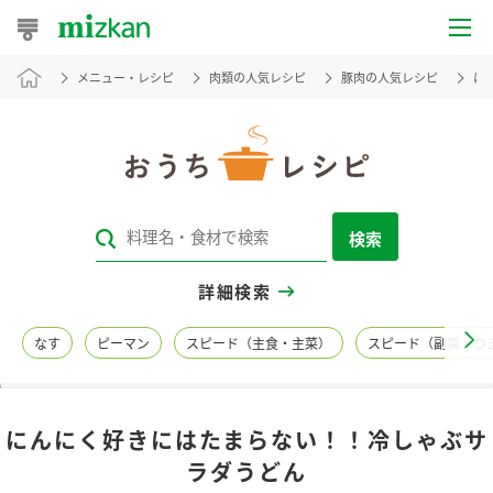
メニュー・レシピ
肉類の人気レシピ
豚肉の人気レシピ
に
おうちレシピ
おすすめレシピ
レシピ特集
検索
レシピカテゴリ一覧
詳細検索
商品からレシピを探す
なす
ピーマン
スピード（主食・主菜）
スピード（副菜・つ
レシピ名特集
にんにく好きにはたまらない！！冷しゃぶサ
商品情報
ラダうどん