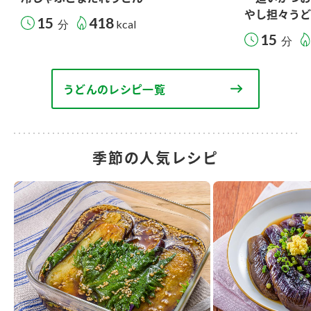
やし担々うど
15
418
分
kcal
15
分
うどんのレシピ一覧
季節の人気レシピ