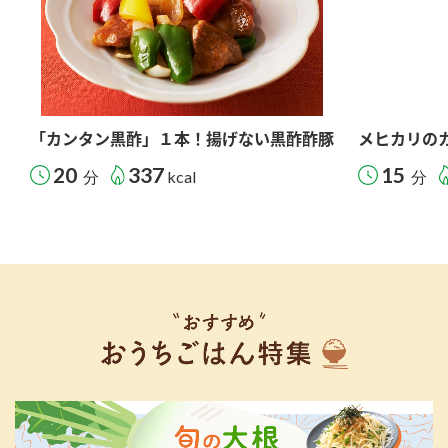
「カンタン黒酢」１本！揚げない黒酢酢豚
メヒカリの
20
337
15
分
kcal
分