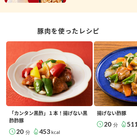
豚肉を使ったレシピ
「カンタン黒酢」１本！揚げない黒
揚げない酢豚
酢酢豚
20
51
分
20
453
分
kcal