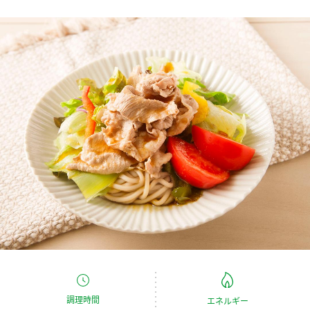
商品カテゴリ
新商品一覧
酢
調味酢
キャンペーン情報
お酢ドリンク
ぽん酢
ブランド・スペシャルサイト
ブランド・スペシャルサイト トップ
みりん風・料理酒
鍋用調味料
商品ブランドサイト
企業情報
Fibee（ファイビー）
国内事業概要
くらしプラ酢
つゆ
たれ
カンタン酢
ミツカングループについて
お酢ドリンク
ミツカンを知る
企業理念
スープ
中華
味ぽん
調理時間
エネルギー
ぽん酢