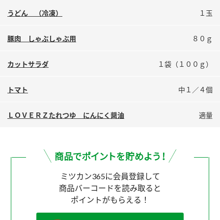
鍋奉行マニュアル
ミツカン公式通販
うどん （冷凍）
１玉
ミツカンのCM
キッザニア東京「ぽん酢工房」
豚肉 しゃぶしゃぶ用
８０ｇ
ロングセラー商品 ＋ おすすめレシピ
人気商品 ＋ おすすめレシピ
カットサラダ
１袋（１００ｇ）
トマト
中１／４個
検索
ＬＯＶＥＲＺたれつゆ にんにく醤油
適量
業務用サイト
ミツカングループについて
製造所固有記号一覧
ミツカン365に会員登録して
商品バーコードを読み取ると
ポイントがもらえる！