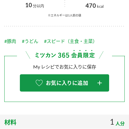
採用情報
環境への取り組み
10
470
分以内
kcal
かおりの蔵
ミツカンの歴史
クイック調味料
レモン果汁
ニュースリリース
※エネルギーは1人前の値
つゆ
水の文化センター（アーカイブ）
鍋なび
ふりかけ
おすしの素
お客様相談センター
納豆のサイト
#豚肉
#うどん
#スピード（主食・主菜）
ZENB initiative
PIN印
お客様の声をいかしました
炊き込みご飯の素
米飯用調味液
三ツ判山吹
My レシピでお気に入りに保存
販売終了製品のご案内
千夜
MIM（ミツカンミュージアム）
納豆
Fibee
よくあるご質問
お気に入りに追加
スペシャルサイト
お酢を知ろう！
各部門が大切にしていること
お問い合わせ
すしラボ
地図から取り扱い店舗を探す
ぽん酢サワー
おいしさと健康への取り組み
1
材料
納豆の豆知識
人分