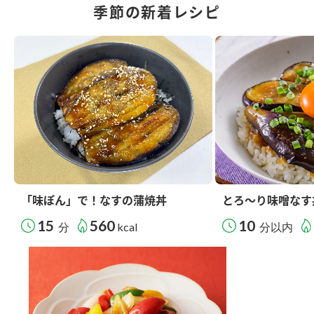
季節の新着レシピ
「味ぽん」で！なすの蒲焼丼
とろ～り味噌なす
15
560
10
分
kcal
分以内