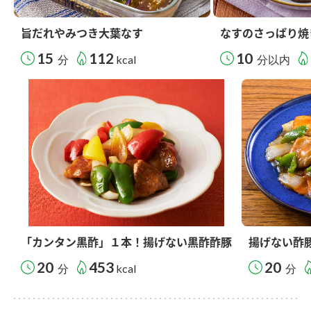
旨だれやみつき大葉なす
なすのさっぱり焼
15
112
10
分
kcal
分以内
「カンタン黒酢」１本！揚げない黒酢酢豚
揚げない酢
20
453
20
分
kcal
分