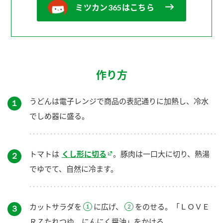
ミツカン365はこちら
作り方
うどんは電子レンジで商品の表記通りに加熱し、冷水
１
でしめ器に盛る。
トマトは
くし形に切る
。豚肉は一口大に切り、熱湯
２
でゆでて、自然に冷ます。
カットサラダを
に広げ、
をのせる。「ＬＯＶＥ
３
ＲＺたれつゆ にんにく醤油」をかける。