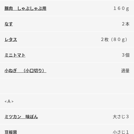
鍋奉行マニュアル
ミツカン公式通販
豚肉 しゃぶしゃぶ用
１６０ｇ
ミツカンのCM
キッザニア東京「ぽん酢工房」
なす
２本
ロングセラー商品 ＋ おすすめレシピ
人気商品 ＋ おすすめレシピ
レタス
２枚（８０ｇ）
ミニトマト
３個
検索
小ねぎ （小口切り）
適量
業務用サイト
ミツカングループについて
製造所固有記号一覧
<Ａ>
ミツカン 味ぽん
大さじ３
豆板醤
小さじ１