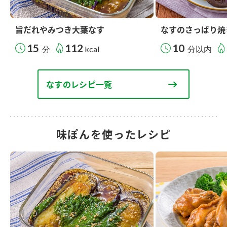
旨だれやみつき大葉なす
なすのさっぱり焼
15
112
10
分
kcal
分以内
なすのレシピ一覧
味ぽんを使ったレシピ