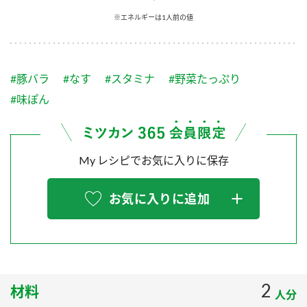
採用情報
環境への取り組み
※エネルギーは1人前の値
かおりの蔵
ミツカンの歴史
クイック調味料
レモン果汁
ニュースリリース
つゆ
水の文化センター（アーカイブ）
鍋なび
#豚バラ
#なす
#スタミナ
#野菜たっぷり
ふりかけ
おすしの素
お客様相談センター
納豆のサイト
#味ぽん
ZENB initiative
PIN印
お客様の声をいかしました
炊き込みご飯の素
米飯用調味液
三ツ判山吹
My レシピでお気に入りに保存
販売終了製品のご案内
千夜
MIM（ミツカンミュージアム）
納豆
Fibee
よくあるご質問
お気に入りに追加
スペシャルサイト
お酢を知ろう！
各部門が大切にしていること
お問い合わせ
すしラボ
地図から取り扱い店舗を探す
ぽん酢サワー
おいしさと健康への取り組み
2
材料
納豆の豆知識
人分