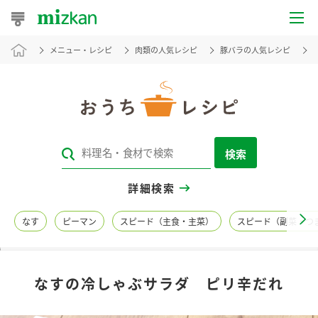
メニュー・レシピ
肉類の人気レシピ
豚バラの人気レシピ
おうちレシピ
おすすめレシピ
レシピ特集
検索
レシピカテゴリ一覧
詳細検索
商品からレシピを探す
なす
ピーマン
スピード（主食・主菜）
スピード（副菜・つ
レシピ名特集
なすの冷しゃぶサラダ ピリ辛だれ
商品情報