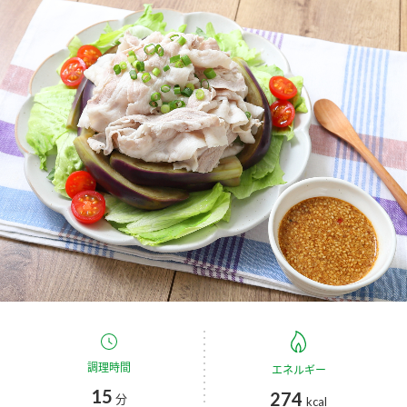
商品カテゴリ
新商品一覧
酢
調味酢
キャンペーン情報
お酢ドリンク
ぽん酢
ブランド・スペシャルサイト
ブランド・スペシャルサイト トップ
みりん風・料理酒
鍋用調味料
商品ブランドサイト
企業情報
Fibee（ファイビー）
国内事業概要
くらしプラ酢
つゆ
たれ
カンタン酢
ミツカングループについて
お酢ドリンク
ミツカンを知る
企業理念
スープ
中華
調理時間
エネルギー
味ぽん
15
274
分
kcal
ぽん酢