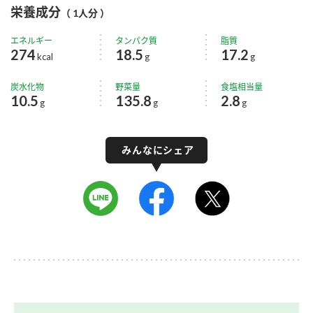
栄養成分
（ 1人分 ）
エネルギー
タンパク質
脂質
274
18.5
17.2
kcal
g
g
炭水化物
野菜量
食塩相当量
10.5
135.8
2.8
g
g
g