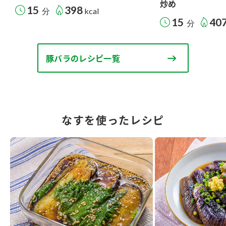
炒め
15
398
分
kcal
15
40
分
豚バラのレシピ一覧
なすを使ったレシピ