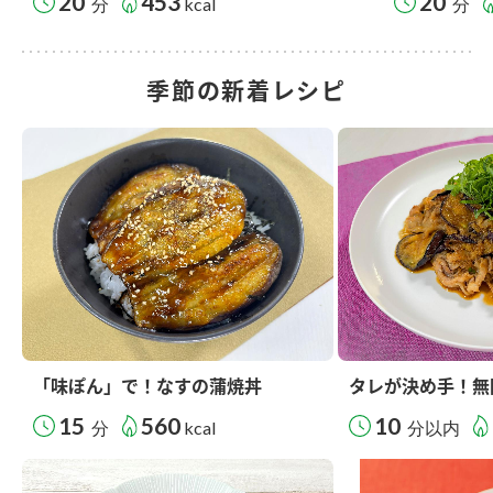
20
453
20
分
kcal
分
季節の新着レシピ
「味ぽん」で！なすの蒲焼丼
タレが決め手！無
15
560
10
分
kcal
分以内