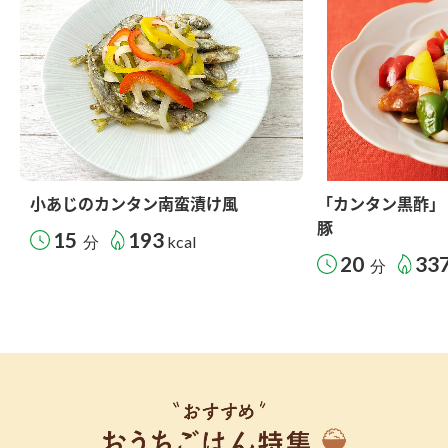
小あじのカンタン南蛮漬け風
「カンタン黒酢」
豚
15
193
分
kcal
20
33
分