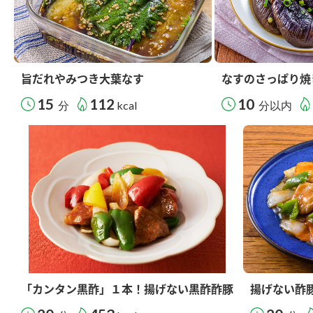
旨だれやみつき大葉なす
なすのさっぱり焼
15
112
10
分
kcal
分以内
「カンタン黒酢」１本！揚げない黒酢酢豚
揚げない酢