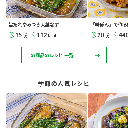
旨だれやみつき大葉なす
「味ぽん」で作る
15
112
20
44
分
kcal
分
この商品のレシピ 一覧
季節の人気レシピ