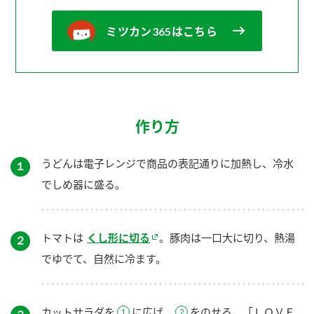
ミツカン365はこちら
作り方
うどんは電子レンジで商品の表記通りに加熱し、冷水
１
でしめ器に盛る。
トマトは
くし形に切る
。豚肉は一口大に切り、熱湯
２
でゆでて、自然に冷ます。
カットサラダを
に広げ、
をのせる。「ＬＯＶＥ