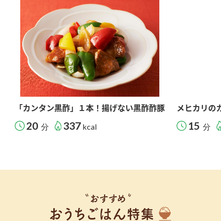
「カンタン黒酢」１本！揚げない黒酢酢豚
メヒカリの
20
337
15
分
kcal
分