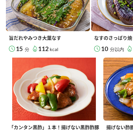
旨だれやみつき大葉なす
なすのさっぱり焼
15
112
10
分
kcal
分以内
「カンタン黒酢」１本！揚げない黒酢酢豚
揚げない酢