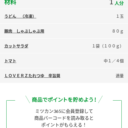
1
材料
人分
鍋奉行マニュアル
ミツカン公式通販
ミツカンのCM
キッザニア東京「ぽん酢工房」
うどん （冷凍）
１玉
ロングセラー商品 ＋ おすすめレシピ
豚肉 しゃぶしゃぶ用
８０ｇ
人気商品 ＋ おすすめレシピ
カットサラダ
１袋（１００ｇ）
検索
トマト
中１／４個
業務用サイト
ミツカングループについて
製造所固有記号一覧
ＬＯＶＥＲＺたれつゆ 辛旨醤
適量
ミツカン365に会員登録して
商品バーコードを読み取ると
ポイントがもらえる！