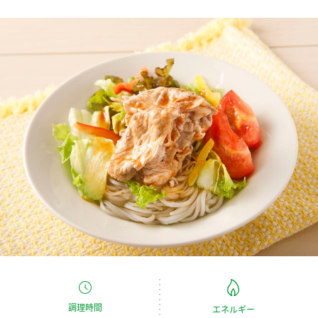
商品カテゴリ
新商品一覧
酢
調味酢
キャンペーン情報
お酢ドリンク
ぽん酢
ブランド・スペシャルサイト
ブランド・スペシャルサイト トップ
みりん風・料理酒
鍋用調味料
商品ブランドサイト
企業情報
Fibee（ファイビー）
国内事業概要
くらしプラ酢
つゆ
たれ
カンタン酢
ミツカングループについて
お酢ドリンク
ミツカンを知る
企業理念
スープ
中華
味ぽん
調理時間
エネルギー
ぽん酢