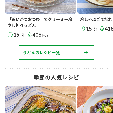
「追いがつおつゆ」でクリーミー冷
冷しゃぶごまだれ
やし担々うどん
15
41
分
15
406
分
kcal
うどんのレシピ一覧
季節の人気レシピ