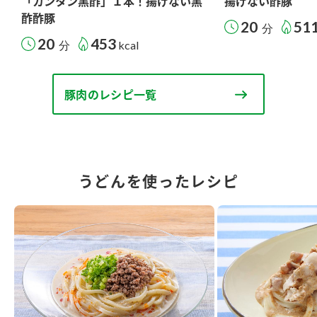
「カンタン黒酢」１本！揚げない黒
揚げない酢豚
酢酢豚
20
51
分
20
453
分
kcal
豚肉のレシピ一覧
うどんを使ったレシピ