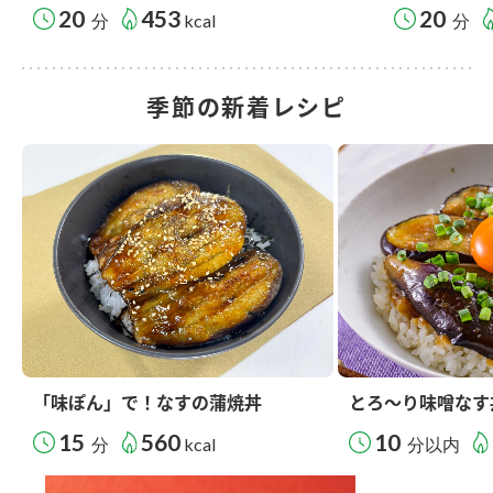
20
453
20
分
kcal
分
季節の新着レシピ
「味ぽん」で！なすの蒲焼丼
とろ～り味噌なす
15
560
10
分
kcal
分以内