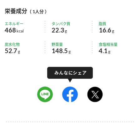
栄養成分
（ 1人分 ）
エネルギー
タンパク質
脂質
468
22.3
16.6
kcal
g
g
炭水化物
野菜量
食塩相当量
52.7
148.5
4.1
g
g
g