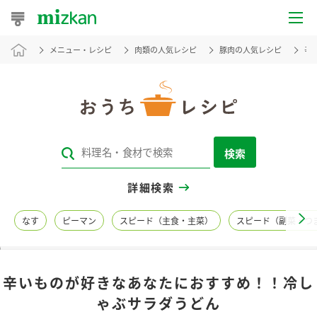
メニュー・レシピ
肉類の人気レシピ
豚肉の人気レシピ
辛
おうちレシピ
おすすめレシピ
レシピ特集
検索
レシピカテゴリ一覧
詳細検索
商品からレシピを探す
なす
ピーマン
スピード（主食・主菜）
スピード（副菜・つ
レシピ名特集
辛いものが好きなあなたにおすすめ！！冷し
商品情報
ゃぶサラダうどん