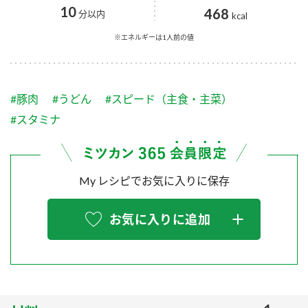
採用情報
環境への取り組み
10
468
分以内
kcal
かおりの蔵
ミツカンの歴史
クイック調味料
レモン果汁
ニュースリリース
※エネルギーは1人前の値
つゆ
水の文化センター（アーカイブ）
鍋なび
ふりかけ
おすしの素
お客様相談センター
納豆のサイト
#豚肉
#うどん
#スピード（主食・主菜）
ZENB initiative
PIN印
#スタミナ
お客様の声をいかしました
炊き込みご飯の素
米飯用調味液
三ツ判山吹
販売終了製品のご案内
千夜
MIM（ミツカンミュージアム）
My レシピでお気に入りに保存
納豆
Fibee
よくあるご質問
スペシャルサイト
お気に入りに追加
お酢を知ろう！
各部門が大切にしていること
お問い合わせ
すしラボ
地図から取り扱い店舗を探す
ぽん酢サワー
おいしさと健康への取り組み
納豆の豆知識