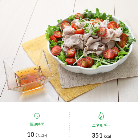
商品カテゴリ
新商品一覧
酢
調味酢
キャンペーン情報
お酢ドリンク
ぽん酢
ブランド・スペシャルサイト
ブランド・スペシャルサイト トップ
みりん風・料理酒
鍋用調味料
商品ブランドサイト
企業情報
Fibee（ファイビー）
国内事業概要
くらしプラ酢
つゆ
たれ
カンタン酢
ミツカングループについて
お酢ドリンク
ミツカンを知る
企業理念
スープ
中華
調理時間
エネルギー
味ぽん
10
351
分以内
kcal
ぽん酢