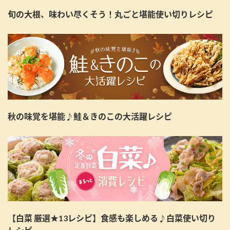
旬の大根、味わい尽くそう！丸ごと堪能使い切りレシピ
秋の味覚を堪能♪鮭＆きのこの大活躍レシピ
【白菜 厳選★13レシピ】食感も楽しめる♪白菜使い切り