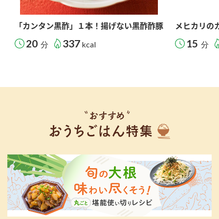
「カンタン黒酢」１本！揚げない黒酢酢豚
メヒカリの
20
337
15
分
kcal
分