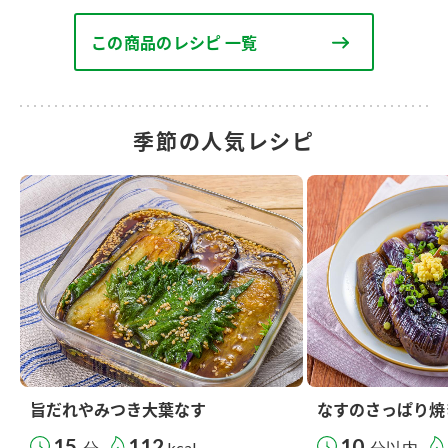
この商品のレシピ 一覧
季節の人気レシピ
旨だれやみつき大葉なす
なすのさっぱり焼
15
112
10
分
kcal
分以内