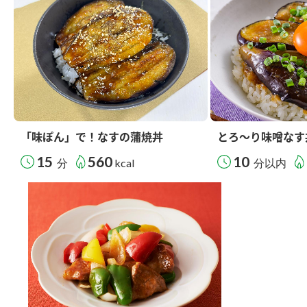
「味ぽん」で！なすの蒲焼丼
とろ～り味噌なす
15
560
10
分
kcal
分以内