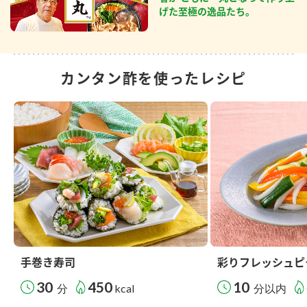
げた至極の逸品たち。
カンタン酢を使ったレシピ
手巻き寿司
彩りフレッシュピ
30
450
10
分
kcal
分以内