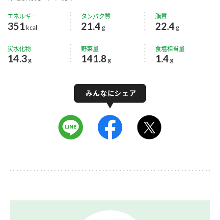
エネルギー
タンパク質
脂質
351
21.4
22.4
kcal
g
g
炭水化物
野菜量
食塩相当量
14.3
141.8
1.4
g
g
g