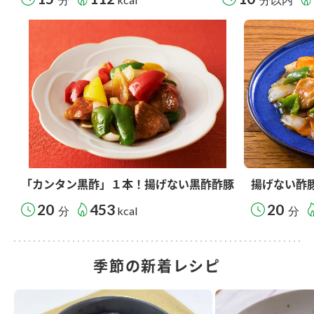
「カンタン黒酢」１本！揚げない黒酢酢豚
揚げない酢
20
453
20
分
kcal
分
季節の新着レシピ