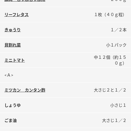
鍋奉行マニュアル
ミツカン公式通販
ミツカンのCM
キッザニア東京「ぽん酢工房」
リーフレタス
１枚（４０ｇ程）
ロングセラー商品 ＋ おすすめレシピ
きゅうり
１／２本
人気商品 ＋ おすすめレシピ
貝割れ菜
小１パック
中１２個（約１５
検索
ミニトマト
０ｇ）
<Ａ>
業務用サイト
ミツカングループについて
製造所固有記号一覧
ミツカン カンタン酢
大さじ２と１／２
しょうゆ
小さじ１
ごま油
大さじ１／２