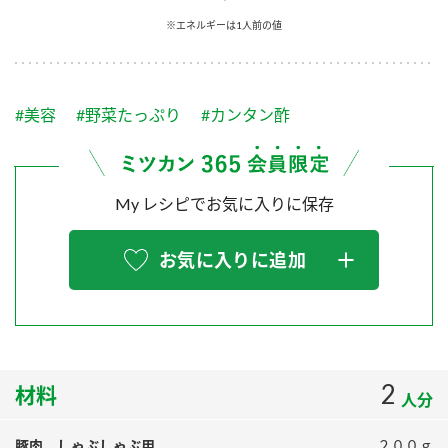
採用情報
環境への取り組み
※エネルギーは1人前の値
かおりの蔵
ミツカンの歴史
クイック調味料
レモン果汁
ニュースリリース
つゆ
水の文化センター（アーカイブ）
鍋なび
#美容
#野菜たっぷり
#カンタン酢
ふりかけ
おすしの素
お客様相談センター
納豆のサイト
ZENB initiative
PIN印
お客様の声をいかしました
炊き込みご飯の素
米飯用調味液
My レシピでお気に入りに保存
三ツ判山吹
販売終了製品のご案内
千夜
MIM（ミツカンミュージアム）
お気に入りに追加
納豆
Fibee
よくあるご質問
スペシャルサイト
お酢を知ろう！
各部門が大切にしていること
お問い合わせ
すしラボ
地図から取り扱い店舗を探す
2
ぽん酢サワー
材料
人分
おいしさと健康への取り組み
納豆の豆知識
豚肉 しゃぶしゃぶ用
２００ｇ