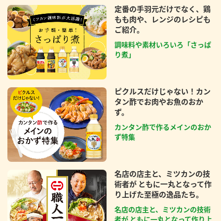
定番の手羽元だけでなく、鶏
もも肉や、レンジのレシピも
ご紹介。
調味料や素材いろいろ「さっぱ
り煮」
ピクルスだけじゃない！カン
タン酢でお肉やお魚のおか
ず。
カンタン酢で作るメインのおか
ず特集
名店の店主と、ミツカンの技
術者が ともに一丸となって作
り上げた至極の逸品たち。
名店の店主と、ミツカンの技術
者が ともに一丸となって作り上