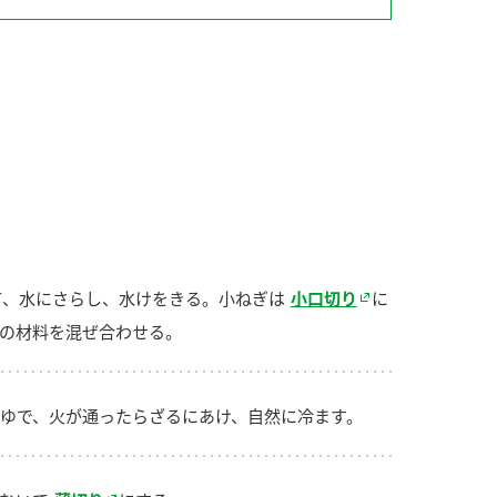
納豆の豆知識
鍋奉行マニュアル
ミツカンのCM
て、水にさらし、水けをきる。小ねぎは
小口切り
に
の材料を混ぜ合わせる。
ゆで、火が通ったらざるにあけ、自然に冷ます。