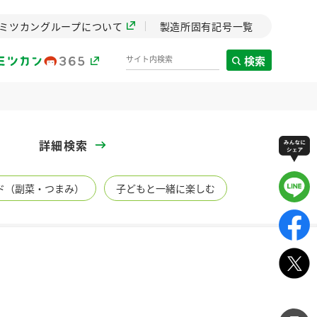
ミツカングループについて
製造所固有記号一覧
検索
製造所固有記号一覧
詳細検索
歴史
ド（副菜・つまみ）
子どもと一緒に楽しむ
までのミ
と挑戦の
します。
センター
ZENB initiative
イブ）
料理酒
鍋用調味料
つゆ
たれ
植物を可能な限りまる
ごと使ったZENBのコン
設立。「水」を