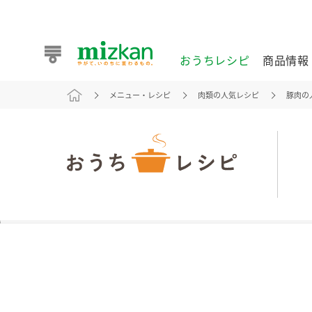
おうちレシピ
商品情報
メニュー・レシピ
肉類の人気レシピ
豚肉の
おうちレシピ
商品情報 トップ
企業情報 トップ
お客様相談センター トップ
ミツカン公式通販
業務用サイト
また食べたいが見つかる。ミツカンからのおすすめレシピを
おうちレシピ トップ