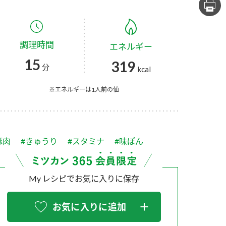
セプトをご紹介しま
た社会貢献
す。
ていまし
調理時間
エネルギー
大切にして
おいしさと健康への
け
おすしの素
炊き込みご飯の素
米飯用調味液
15
319
取り組み
分
kcal
ョン宣言」
ミツカンの研究成果と
た各部門の
おいしさと健康に役立
※エネルギーは1人前の値
ご紹介しま
つ情報をご紹介しま
す。
豚肉
#きゅうり
#スタミナ
#味ぽん
My レシピでお気に入りに保存
お気に入りに追加
お酢ドリンク
味ぽん
ぽん酢