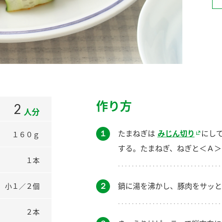
）
酢を知ろう！
すしラボ
ぽん酢サワー
作り方
2
人分
１
たまねぎは
みじん切り
にし
１６０ｇ
する。たまねぎ、ねぎと＜Ａ＞
１本
２
鍋に湯を沸かし、豚肉をサッと
小１／２個
２本