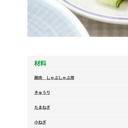
ー
お
材料
豚肉 しゃぶしゃぶ用
きゅうり
たまねぎ
小ねぎ