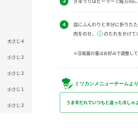
３
きゅうりはピーラーで縦方向に
４
皿にふんわりと半分に折りたた
肉をのせ、
のたれをかけて
大さじ４
※豆板醤の量はお好みで調整して
小さじ２
小さじ２
ミツカンメニューチームよ
小さじ１
うま辛だれでいつもと違った冷しゃ
小さじ２