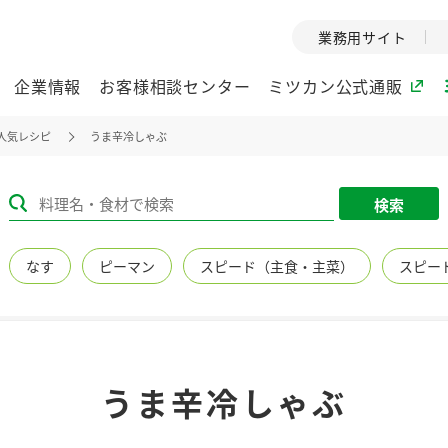
業務用サイト
企業情報
お客様相談センター
ミツカン公式通販
人気レシピ
うま辛冷しゃぶ
ミツカングループについて
検索
企業理念
ミツカンの
なす
ピーマン
スピード（主食・主菜）
スピー
ミツカングループの企
創業から現在
業理念をご紹介しま
ツカンの変革
す。
歴史をご紹介
ご紹介します。
環境への取り組み
水の文化
うま辛冷しゃぶ
（アーカ
酢
調味酢
お酢ドリンク
ぽん酢
みりん風・
ミツカンの環境への取
り組みをご紹介しま
1999年