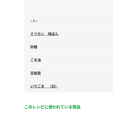
<Ａ>
ミツカン 味ぽん
砂糖
ごま油
豆板醤
いりごま （白）
このレシピに使われている商品