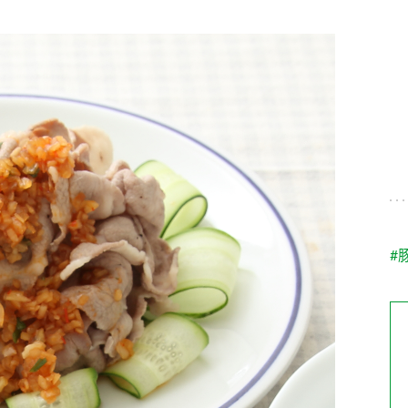
す。
テーマとし
活動を行っ
た。
MIM（ミツカンミュ
各部門が
スープ
中華
クイック調味料
レモン果汁
ふりか
ージアム）
いること
ミツカンの酢づくりの
「未来ビジ
歴史などが学べる体験
実現に向け
型博物館です。
取り組みを
す。
納豆
Fibee
キッザニア東京「ぽ
#
ん酢工房」
味ぽんやお酢について
楽しく学べるパビリオ
ンです。
ibee（ファイビ
くらしプラ酢
カンタン酢