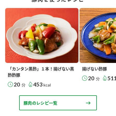
「カンタン黒酢」１本！揚げない黒
揚げない酢豚
酢酢豚
20
51
分
20
453
分
kcal
豚肉のレシピ一覧