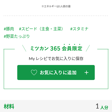
採用情報
環境への取り組み
※エネルギーは1人前の値
かおりの蔵
ミツカンの歴史
クイック調味料
レモン果汁
ニュースリリース
つゆ
水の文化センター（アーカイブ）
鍋なび
#豚肉
#スピード（主食・主菜）
#スタミナ
ふりかけ
おすしの素
お客様相談センター
納豆のサイト
#野菜たっぷり
ZENB initiative
PIN印
お客様の声をいかしました
炊き込みご飯の素
米飯用調味液
三ツ判山吹
My レシピでお気に入りに保存
販売終了製品のご案内
千夜
MIM（ミツカンミュージアム）
納豆
Fibee
よくあるご質問
お気に入りに追加
スペシャルサイト
お酢を知ろう！
各部門が大切にしていること
お問い合わせ
すしラボ
地図から取り扱い店舗を探す
ぽん酢サワー
おいしさと健康への取り組み
1
材料
納豆の豆知識
人分