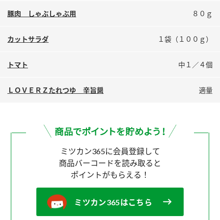
鍋奉行マニュアル
ミツカン公式通販
豚肉 しゃぶしゃぶ用
８０ｇ
ミツカンのCM
キッザニア東京「ぽん酢工房」
カットサラダ
１袋（１００ｇ）
ロングセラー商品 ＋ おすすめレシピ
人気商品 ＋ おすすめレシピ
トマト
中１／４個
ＬＯＶＥＲＺたれつゆ 辛旨醤
適量
検索
業務用サイト
ミツカングループについて
製造所固有記号一覧
ミツカン365に会員登録して
商品バーコードを読み取ると
ポイントがもらえる！
ミツカン365はこちら