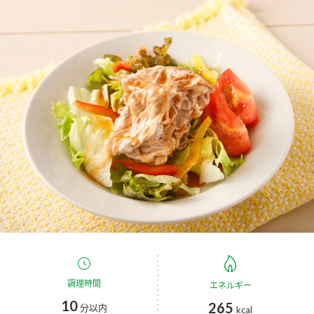
商品カテゴリ
新商品一覧
酢
調味酢
キャンペーン情報
お酢ドリンク
ぽん酢
ブランド・スペシャルサイト
ブランド・スペシャルサイト トップ
みりん風・料理酒
鍋用調味料
商品ブランドサイト
企業情報
Fibee（ファイビー）
国内事業概要
くらしプラ酢
つゆ
たれ
カンタン酢
ミツカングループについて
お酢ドリンク
ミツカンを知る
企業理念
スープ
中華
調理時間
エネルギー
味ぽん
10
265
分以内
kcal
ぽん酢