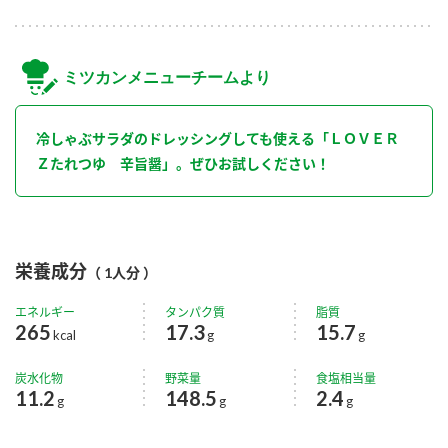
ミツカンメニューチームより
冷しゃぶサラダのドレッシングしても使える「ＬＯＶＥＲ
Ｚたれつゆ 辛旨醤」。ぜひお試しください！
栄養成分
（ 1人分 ）
エネルギー
タンパク質
脂質
265
17.3
15.7
kcal
g
g
炭水化物
野菜量
食塩相当量
11.2
148.5
2.4
g
g
g