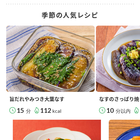
季節の人気レシピ
旨だれやみつき大葉なす
なすのさっぱり焼
15
112
10
分
kcal
分以内