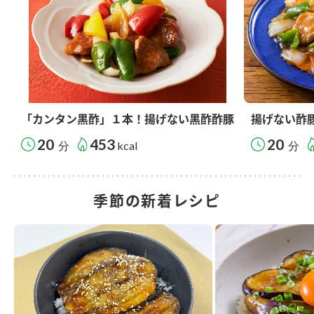
「カンタン黒酢」１本！揚げない黒酢酢豚
揚げない酢
20
453
20
分
kcal
分
季節の新着レシピ