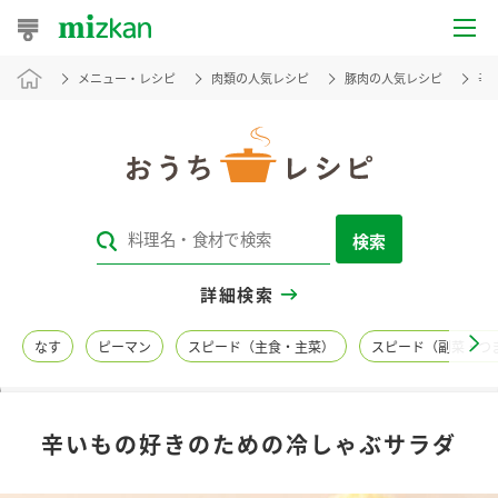
メニュー・レシピ
肉類の人気レシピ
豚肉の人気レシピ
辛
おうちレシピ
おすすめレシピ
レシピ特集
検索
レシピカテゴリ一覧
詳細検索
商品からレシピを探す
なす
ピーマン
スピード（主食・主菜）
スピード（副菜・つ
レシピ名特集
辛いもの好きのための冷しゃぶサラダ
商品情報