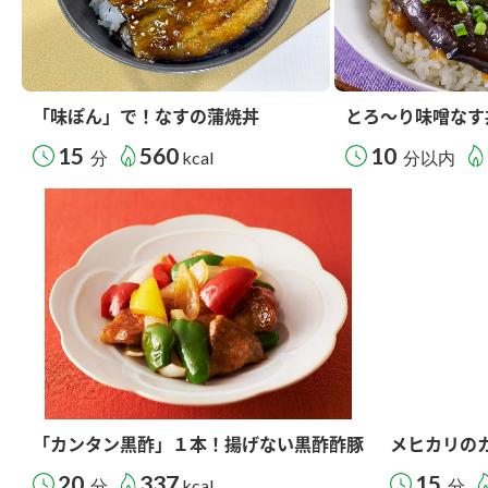
「味ぽん」で！なすの蒲焼丼
とろ～り味噌なす
15
560
10
分
kcal
分以内
「カンタン黒酢」１本！揚げない黒酢酢豚
メヒカリの
20
337
15
分
kcal
分