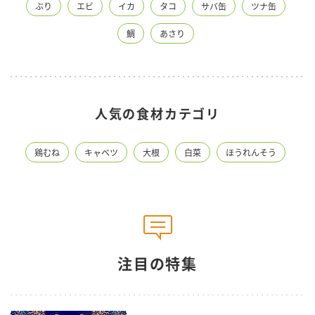
ぶり
エビ
イカ
タコ
サバ缶
ツナ缶
鯛
あさり
人気の食材カテゴリ
鶏むね
キャベツ
大根
白菜
ほうれんそう
注目の特集