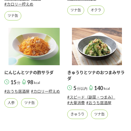
#カロリー控えめ
ツナ缶
オクラ
ツナ缶
にんじんとツナの酢サラダ
きゅうりとツナのおつまみサラ
ダ
15
98
分
kcal
5
140
分以内
kcal
#おうち居酒屋
#カロリー控えめ
#スピード（副菜・つまみ）
#大量消費
#おうち居酒屋
人参
ツナ缶
きゅうり
ツナ缶