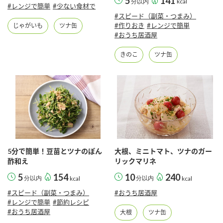
5
141
分以内
kcal
鍋奉行マニュアル
#レンジで簡単
#少ない食材で
ミツカン公式通販
#スピード（副菜・つまみ）
ミツカンのCM
キッザニア東京「ぽん酢工房」
#作りおき
#レンジで簡単
じゃがいも
ツナ缶
#おうち居酒屋
ロングセラー商品 ＋ おすすめレシピ
きのこ
ツナ缶
人気商品 ＋ おすすめレシピ
検索
業務用サイト
ミツカングループについて
製造所固有記号一覧
5分で簡単！豆苗とツナのぽん
大根、ミニトマト、ツナのガー
酢和え
リックマリネ
5
154
10
240
分以内
kcal
分以内
kcal
#スピード（副菜・つまみ）
#おうち居酒屋
#レンジで簡単
#節約レシピ
#おうち居酒屋
大根
ツナ缶