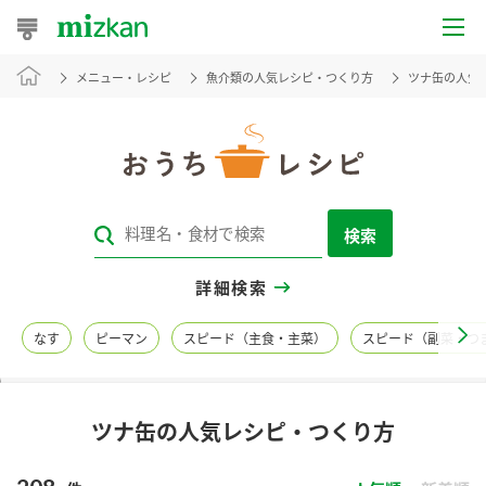
メニュー・レシピ
魚介類の人気レシピ・つくり方
ツナ缶の人気
おうちレシピ
おすすめレシピ
レシピ特集
検索
レシピカテゴリ一覧
詳細検索
商品からレシピを探す
なす
ピーマン
スピード（主食・主菜）
スピード（副菜・つ
レシピ名特集
ツナ缶の人気レシピ・つくり方
商品情報