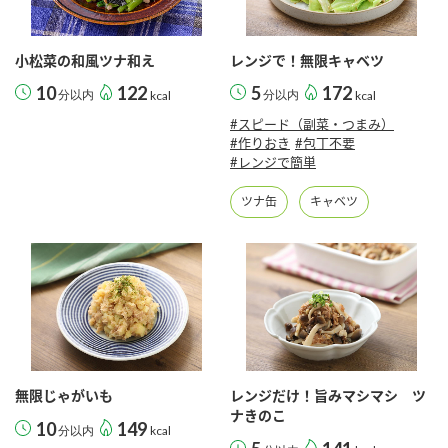
採用情報
環境への取り組み
かおりの蔵
ミツカンの歴史
クイック調味料
レモン果汁
ニュースリリース
小松菜の和風ツナ和え
レンジで！無限キャベツ
つゆ
水の文化センター（アーカイブ）
10
122
5
172
分以内
kcal
分以内
kcal
鍋なび
ふりかけ
おすしの素
#スピード（副菜・つまみ）
お客様相談センター
納豆のサイト
#作りおき
#包丁不要
#レンジで簡単
ZENB initiative
PIN印
お客様の声をいかしました
炊き込みご飯の素
米飯用調味液
ツナ缶
キャベツ
三ツ判山吹
販売終了製品のご案内
千夜
MIM（ミツカンミュージアム）
納豆
Fibee
よくあるご質問
スペシャルサイト
お酢を知ろう！
各部門が大切にしていること
お問い合わせ
すしラボ
地図から取り扱い店舗を探す
ぽん酢サワー
無限じゃがいも
レンジだけ！旨みマシマシ ツ
おいしさと健康への取り組み
ナきのこ
納豆の豆知識
10
149
分以内
kcal