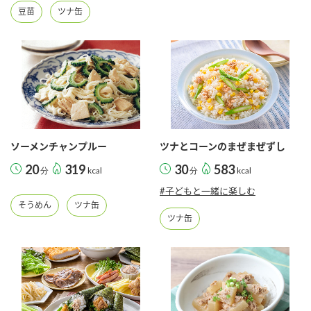
豆苗
ツナ缶
ソーメンチャンプルー
ツナとコーンのまぜまぜずし
20
319
30
583
分
kcal
分
kcal
#子どもと一緒に楽しむ
そうめん
ツナ缶
ツナ缶