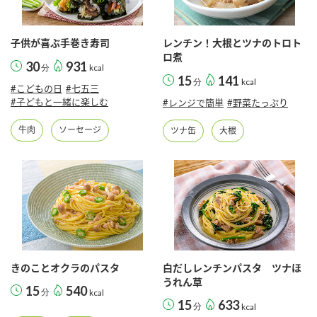
子供が喜ぶ手巻き寿司
レンチン！大根とツナのトロト
ロ煮
30
931
分
kcal
15
141
分
kcal
#こどもの日
#七五三
#子どもと一緒に楽しむ
#レンジで簡単
#野菜たっぷり
牛肉
ソーセージ
ツナ缶
大根
きのことオクラのパスタ
白だしレンチンパスタ ツナほ
うれん草
15
540
分
kcal
15
633
分
kcal