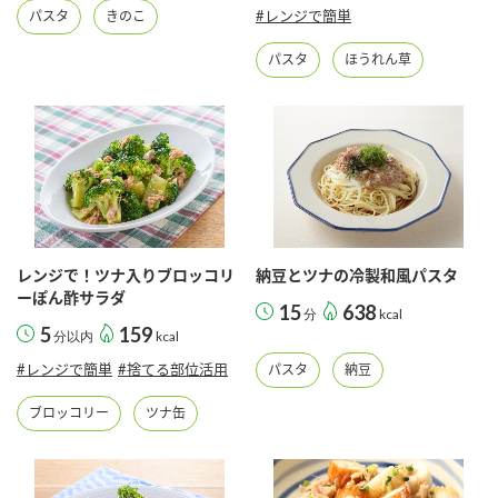
#レンジで簡単
パスタ
きのこ
パスタ
ほうれん草
レンジで！ツナ入りブロッコリ
納豆とツナの冷製和風パスタ
ーぽん酢サラダ
15
638
分
kcal
5
159
分以内
kcal
#レンジで簡単
#捨てる部位活用
パスタ
納豆
ブロッコリー
ツナ缶