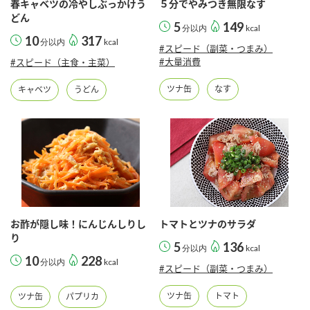
春キャベツの冷やしぶっかけう
５分でやみつき無限なす
どん
5
149
分以内
kcal
10
317
分以内
kcal
#スピード（副菜・つまみ）
#大量消費
#スピード（主食・主菜）
ツナ缶
なす
キャベツ
うどん
お酢が隠し味！にんじんしりし
トマトとツナのサラダ
り
5
136
分以内
kcal
10
228
分以内
kcal
#スピード（副菜・つまみ）
ツナ缶
トマト
ツナ缶
パプリカ