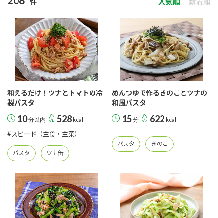
208
件
人気順
新着順
商品カテゴリ
新商品一覧
酢
調味酢
キャンペーン情報
お酢ドリンク
ぽん酢
ブランド・スペシャルサイト
和えるだけ！ツナとトマトの冷
めんつゆで作るきのことツナの
ブランド・スペシャルサイト トップ
製パスタ
和風パスタ
みりん風・料理酒
鍋用調味料
10
528
15
622
商品ブランドサイト
分以内
kcal
分
kcal
企業情報
Fibee（ファイビー）
#スピード（主食・主菜）
パスタ
きのこ
国内事業概要
くらしプラ酢
パスタ
ツナ缶
つゆ
たれ
カンタン酢
ミツカングループについて
お酢ドリンク
ミツカンを知る
企業理念
スープ
中華
味ぽん
ぽん酢