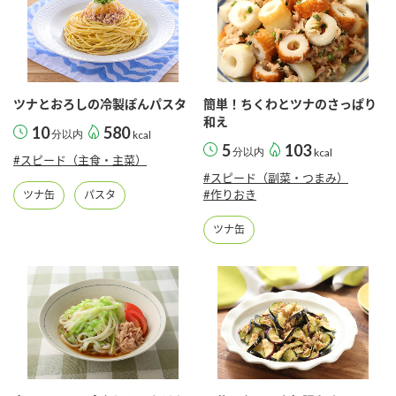
ツナとおろしの冷製ぽんパスタ
簡単！ちくわとツナのさっぱり
和え
10
580
分以内
kcal
5
103
分以内
kcal
#スピード（主食・主菜）
#スピード（副菜・つまみ）
#作りおき
ツナ缶
パスタ
ツナ缶