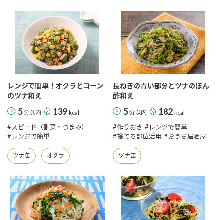
レンジで簡単！オクラとコーン
長ねぎの青い部分とツナのぽん
のツナ和え
酢和え
5
139
5
182
分以内
kcal
分以内
kcal
#スピード（副菜・つまみ）
#作りおき
#レンジで簡単
#レンジで簡単
#捨てる部位活用
#おうち居酒屋
ツナ缶
オクラ
ツナ缶