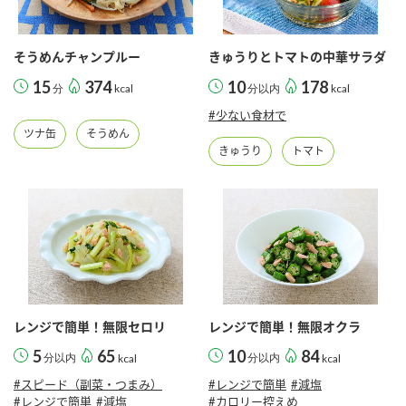
そうめんチャンプルー
きゅうりとトマトの中華サラダ
15
374
10
178
分
kcal
分以内
kcal
#少ない食材で
ツナ缶
そうめん
きゅうり
トマト
レンジで簡単！無限セロリ
レンジで簡単！無限オクラ
5
65
10
84
分以内
kcal
分以内
kcal
#スピード（副菜・つまみ）
#レンジで簡単
#減塩
#レンジで簡単
#減塩
#カロリー控えめ