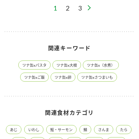
1
2
3
関連キーワード
ツナ缶xパスタ
ツナ缶x大根
ツナ缶x（水煮）
ツナ缶xご飯
ツナ缶x卵
ツナ缶xさつまいも
関連食材カテゴリ
あじ
いわし
鮭・サーモン
鯖
さんま
たら