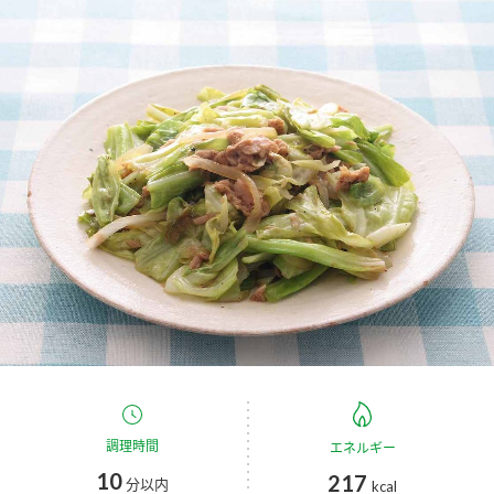
商品カテゴリ
新商品一覧
酢
調味酢
キャンペーン情報
お酢ドリンク
ぽん酢
ブランド・スペシャルサイト
ブランド・スペシャルサイト トップ
みりん風・料理酒
鍋用調味料
商品ブランドサイト
企業情報
Fibee（ファイビー）
国内事業概要
くらしプラ酢
つゆ
たれ
カンタン酢
ミツカングループについて
お酢ドリンク
ミツカンを知る
企業理念
スープ
中華
調理時間
エネルギー
味ぽん
10
217
分以内
kcal
ぽん酢