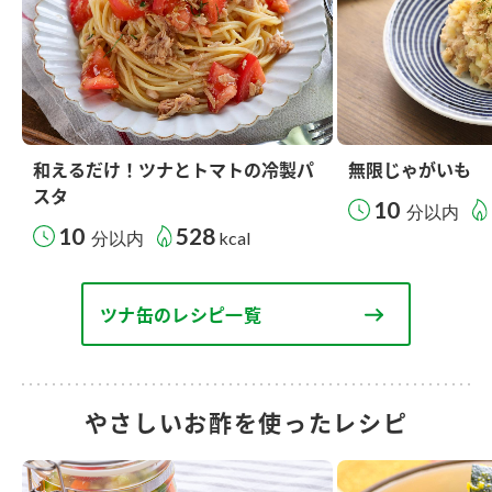
和えるだけ！ツナとトマトの冷製パ
無限じゃがいも
スタ
10
分以内
10
528
分以内
kcal
ツナ缶のレシピ一覧
やさしいお酢を使ったレシピ