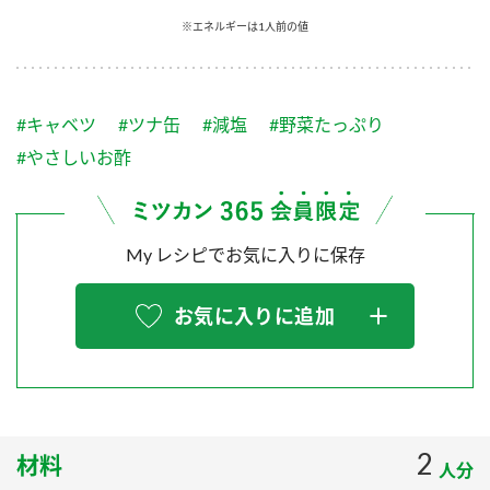
採用情報
環境への取り組み
※エネルギーは1人前の値
かおりの蔵
ミツカンの歴史
クイック調味料
レモン果汁
ニュースリリース
つゆ
水の文化センター（アーカイブ）
鍋なび
#キャベツ
#ツナ缶
#減塩
#野菜たっぷり
ふりかけ
おすしの素
お客様相談センター
納豆のサイト
#やさしいお酢
ZENB initiative
PIN印
お客様の声をいかしました
炊き込みご飯の素
米飯用調味液
三ツ判山吹
My レシピでお気に入りに保存
販売終了製品のご案内
千夜
MIM（ミツカンミュージアム）
納豆
Fibee
よくあるご質問
お気に入りに追加
スペシャルサイト
お酢を知ろう！
各部門が大切にしていること
お問い合わせ
すしラボ
地図から取り扱い店舗を探す
ぽん酢サワー
おいしさと健康への取り組み
2
材料
納豆の豆知識
人分