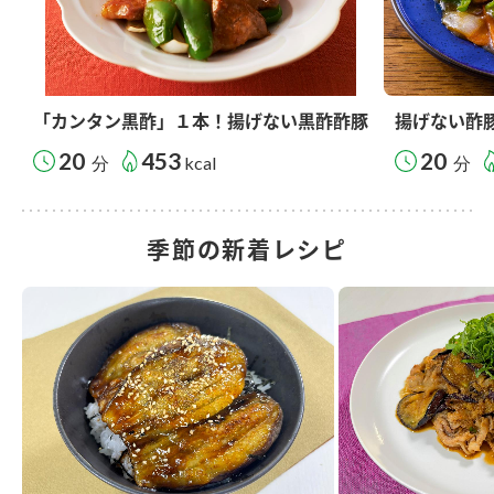
「カンタン黒酢」１本！揚げない黒酢酢豚
揚げない酢
20
453
20
分
kcal
分
季節の新着レシピ