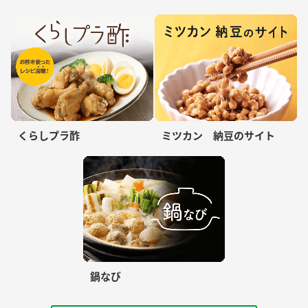
くらしプラ酢
ミツカン 納豆のサイト
鍋なび