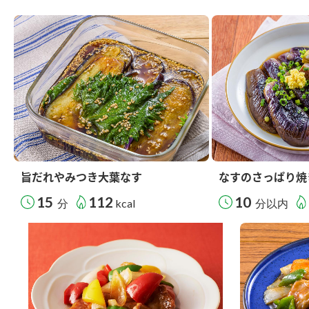
旨だれやみつき大葉なす
なすのさっぱり焼
15
112
10
分
kcal
分以内