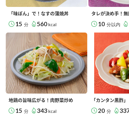
「味ぽん」で！なすの蒲焼丼
タレが決め手！無
15
560
10
分
kcal
分以内
地鶏の旨味広がる！肉野菜炒め
「カンタン黒酢」
15
343
20
33
分
kcal
分