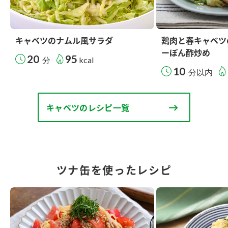
キャベツのナムル風サラダ
鶏肉と春キャベツ
ーぽん酢炒め
20
95
分
kcal
10
分以内
キャベツのレシピ一覧
ツナ缶を使ったレシピ