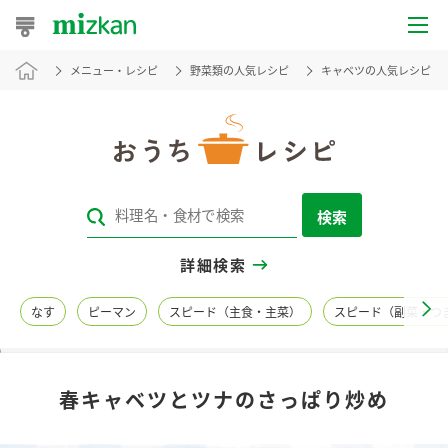
メニュー・レシピ
野菜類の人気レシピ
キャベツの人気レシピ
おうちレシピ
おすすめレシピ
レシピ特集
検索
レシピカテゴリ一覧
詳細検索
商品からレシピを探す
なす
ピーマン
スピード（主食・主菜）
スピード（副菜・つ
レシピ名特集
春キャベツとツナのさっぱり炒め
商品情報