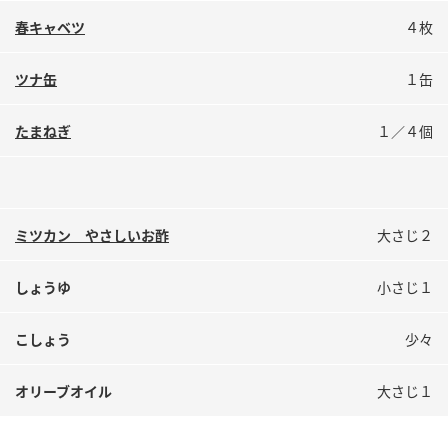
鍋奉行マニュアル
ミツカン公式通販
春キャベツ
４枚
ミツカンのCM
キッザニア東京「ぽん酢工房」
ツナ缶
１缶
ロングセラー商品 ＋ おすすめレシピ
人気商品 ＋ おすすめレシピ
たまねぎ
１／４個
検索
ミツカン やさしいお酢
大さじ２
業務用サイト
ミツカングループについて
製造所固有記号一覧
しょうゆ
小さじ１
こしょう
少々
オリーブオイル
大さじ１