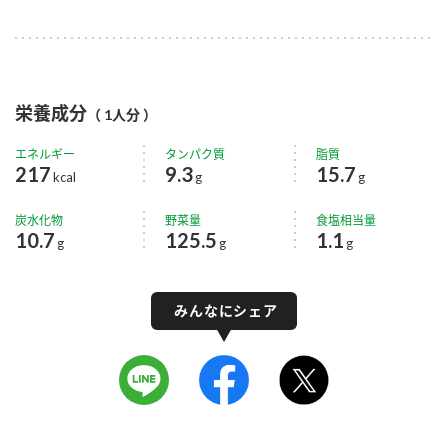
栄養成分
（ 1人分 ）
エネルギー
タンパク質
脂質
217
9.3
15.7
kcal
g
g
炭水化物
野菜量
食塩相当量
10.7
125.5
1.1
g
g
g