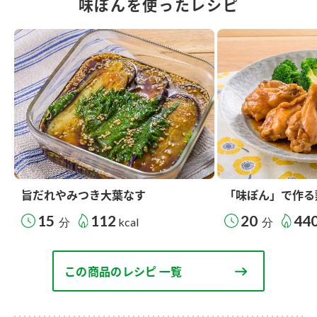
味ぽんを使ったレシピ
旨だれやみつき大葉なす
「味ぽん」で作る
15
112
20
44
分
kcal
分
この商品のレシピ 一覧