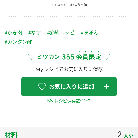
採用情報
環境への取り組み
※エネルギーは1人前の値
かおりの蔵
ミツカンの歴史
クイック調味料
レモン果汁
ニュースリリース
つゆ
水の文化センター（アーカイブ）
鍋なび
#ひき肉
#なす
#節約レシピ
#味ぽん
ふりかけ
おすしの素
お客様相談センター
#カンタン酢
納豆のサイト
ZENB initiative
PIN印
お客様の声をいかしました
炊き込みご飯の素
米飯用調味液
三ツ判山吹
My レシピでお気に入りに保存
販売終了製品のご案内
千夜
MIM（ミツカンミュージアム）
納豆
Fibee
お気に入りに追加
よくあるご質問
スペシャルサイト
お酢を知ろう！
My レシピ保存数:41件
各部門が大切にしていること
お問い合わせ
すしラボ
地図から取り扱い店舗を探す
ぽん酢サワー
おいしさと健康への取り組み
納豆の豆知識
2
材料
人分