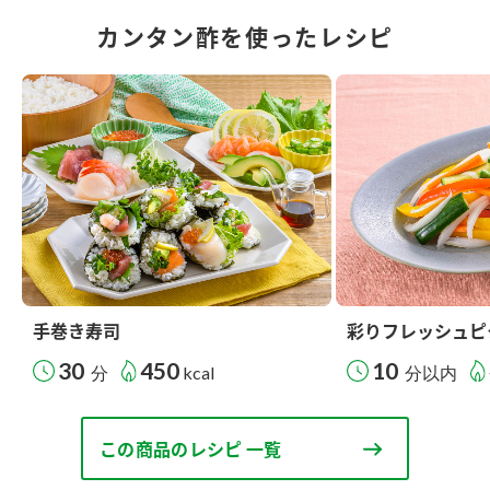
カンタン酢を使ったレシピ
手巻き寿司
彩りフレッシュピ
30
450
10
分
kcal
分以内
この商品のレシピ 一覧