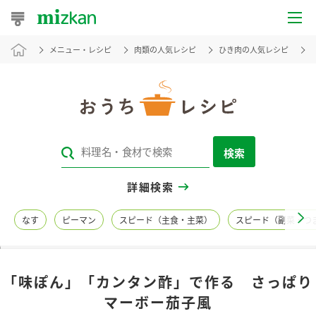
メニュー・レシピ
肉類の人気レシピ
ひき肉の人気レシピ
おうちレシピ
おすすめレシピ
レシピ特集
検索
レシピカテゴリ一覧
詳細検索
商品からレシピを探す
なす
ピーマン
スピード（主食・主菜）
スピード（副菜・つ
レシピ名特集
「味ぽん」「カンタン酢」で作る さっぱり
商品情報
マーボー茄子風