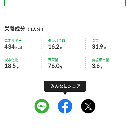
栄養成分
（ 1人分 ）
エネルギー
タンパク質
脂質
434
16.2
31.9
kcal
g
g
炭水化物
野菜量
食塩相当量
18.5
76.0
3.6
g
g
g