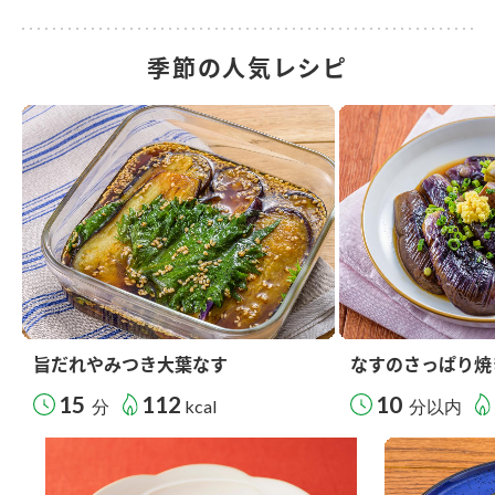
季節の人気レシピ
旨だれやみつき大葉なす
なすのさっぱり焼
15
112
10
分
kcal
分以内