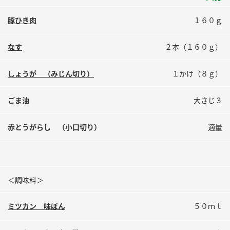
鍋奉行マニュアル
ミツカン公式通販
豚ひき肉
１６０ｇ
ミツカンのCM
キッザニア東京「ぽん酢工房」
ロングセラー商品 ＋ おすすめレシピ
なす
２本（１６０ｇ）
人気商品 ＋ おすすめレシピ
しょうが （みじん切り）
１かけ（８ｇ）
ごま油
大さじ３
検索
赤とうがらし （小口切り）
適量
業務用サイト
ミツカングループについて
製造所固有記号一覧
＜調味料＞
ミツカン 味ぽん
５０ｍｌ