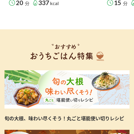
20
337
15
分
kcal
分
旬の大根、味わい尽くそう！丸ごと堪能使い切りレシピ