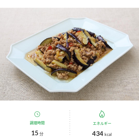
商品カテゴリ
新商品一覧
酢
調味酢
キャンペーン情報
お酢ドリンク
ぽん酢
ブランド・スペシャルサイト
ブランド・スペシャルサイト トップ
みりん風・料理酒
鍋用調味料
商品ブランドサイト
企業情報
Fibee（ファイビー）
国内事業概要
くらしプラ酢
つゆ
たれ
カンタン酢
ミツカングループについて
お酢ドリンク
調理時間
ミツカンを知る
企業理念
エネルギー
スープ
中華
味ぽん
15
434
分
kcal
ぽん酢