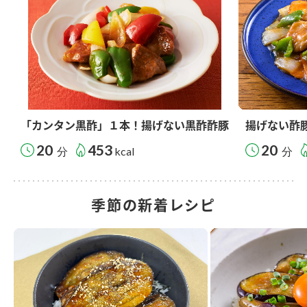
「カンタン黒酢」１本！揚げない黒酢酢豚
揚げない酢
20
453
20
分
kcal
分
季節の新着レシピ