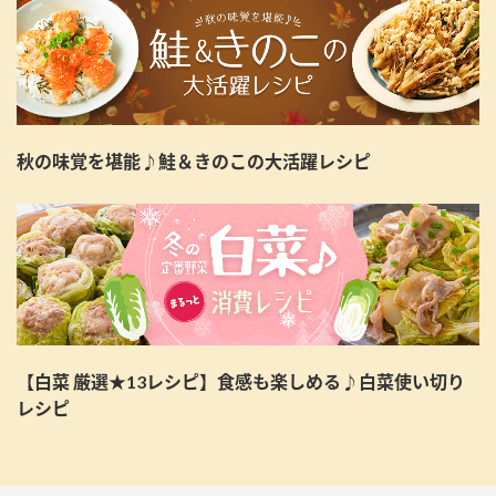
秋の味覚を堪能♪鮭＆きのこの大活躍レシピ
【白菜 厳選★13レシピ】食感も楽しめる♪白菜使い切り
レシピ