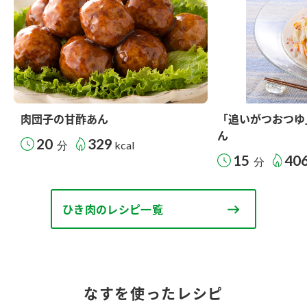
肉団子の甘酢あん
「追いがつおつゆ
ん
20
329
分
kcal
15
40
分
ひき肉のレシピ一覧
なすを使ったレシピ