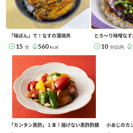
「味ぽん」で！なすの蒲焼丼
とろ～り味噌なす
15
560
10
分
kcal
分以内
「カンタン黒酢」１本！揚げない黒酢酢豚
小あじのカ