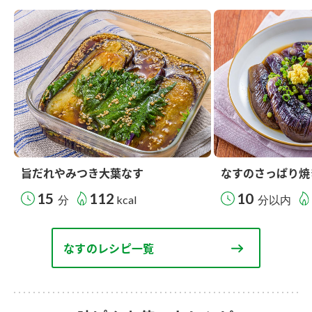
旨だれやみつき大葉なす
なすのさっぱり焼
15
112
10
分
kcal
分以内
なすのレシピ一覧