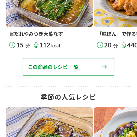
旨だれやみつき大葉なす
「味ぽん」で作る
15
112
20
44
分
kcal
分
この商品のレシピ 一覧
季節の人気レシピ