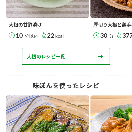
大根の甘酢漬け
厚切り大根と鶏手
10
22
30
37
分以内
kcal
分
大根のレシピ一覧
味ぽんを使ったレシピ