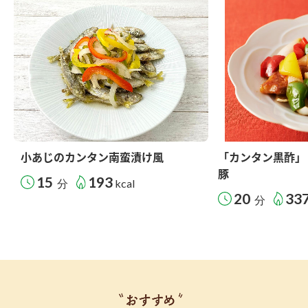
小あじのカンタン南蛮漬け風
「カンタン黒酢」
豚
15
193
分
kcal
20
33
分