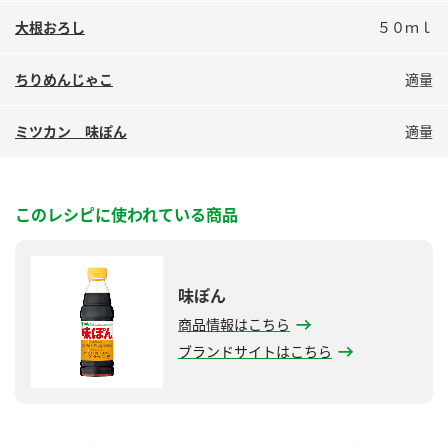
鍋奉行マニュアル
ミツカン公式通販
大根おろし
５０ｍｌ
ミツカンのCM
キッザニア東京「ぽん酢工房」
ちりめんじゃこ
適量
ロングセラー商品 ＋ おすすめレシピ
人気商品 ＋ おすすめレシピ
ミツカン 味ぽん
適量
検索
このレシピに使われている商品
業務用サイト
ミツカングループについて
製造所固有記号一覧
味ぽん
商品情報はこちら
ブランドサイトはこちら