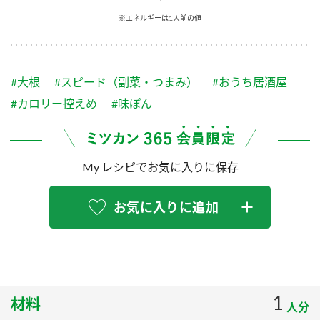
採用情報
環境への取り組み
※エネルギーは1人前の値
かおりの蔵
ミツカンの歴史
クイック調味料
レモン果汁
ニュースリリース
つゆ
水の文化センター（アーカイブ）
鍋なび
#大根
#スピード（副菜・つまみ）
#おうち居酒屋
ふりかけ
おすしの素
お客様相談センター
納豆のサイト
#カロリー控えめ
#味ぽん
ZENB initiative
PIN印
お客様の声をいかしました
炊き込みご飯の素
米飯用調味液
三ツ判山吹
My レシピでお気に入りに保存
販売終了製品のご案内
千夜
MIM（ミツカンミュージアム）
納豆
Fibee
よくあるご質問
お気に入りに追加
スペシャルサイト
お酢を知ろう！
各部門が大切にしていること
お問い合わせ
すしラボ
地図から取り扱い店舗を探す
ぽん酢サワー
おいしさと健康への取り組み
1
材料
納豆の豆知識
人分