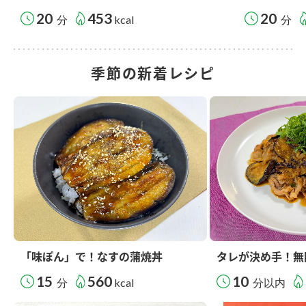
20
453
20
分
kcal
分
季節の新着レシピ
「味ぽん」で！なすの蒲焼丼
タレが決め手！無
15
560
10
分
kcal
分以内