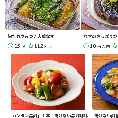
旨だれやみつき大葉なす
なすのさっぱり焼
15
112
10
分
kcal
分以内
「カンタン黒酢」１本！揚げない黒酢酢豚
揚げない酢