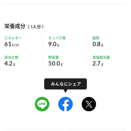
栄養成分
（ 1人分 ）
エネルギー
タンパク質
脂質
61
9.0
0.8
kcal
g
g
炭水化物
野菜量
食塩相当量
4.2
50.0
2.7
g
g
g