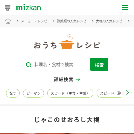
メニュー・レシピ
野菜類の人気レシピ
大根の人気レシピ
おうちレシピ
おすすめレシピ
レシピ特集
検索
レシピカテゴリ一覧
詳細検索
商品からレシピを探す
なす
ピーマン
スピード（主食・主菜）
スピード（副菜・つ
レシピ名特集
じゃこのせおろし大根
商品情報