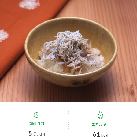
商品カテゴリ
新商品一覧
酢
調味酢
キャンペーン情報
お酢ドリンク
ぽん酢
ブランド・スペシャルサイト
ブランド・スペシャルサイト トップ
みりん風・料理酒
鍋用調味料
商品ブランドサイト
企業情報
Fibee（ファイビー）
国内事業概要
くらしプラ酢
つゆ
たれ
カンタン酢
ミツカングループについて
お酢ドリンク
ミツカンを知る
企業理念
スープ
中華
調理時間
エネルギー
味ぽん
5
61
分以内
kcal
ぽん酢