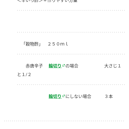
＜辛いっ酢＞＊作りやすい分量
「穀物酢」 ２５０ｍｌ
赤唐辛子
輪切り
の場合 大さじ１
と１/２
輪切り
にしない場合 ３本