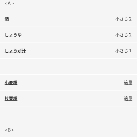
<Ａ>
鍋奉行マニュアル
ミツカン公式通販
ミツカンのCM
キッザニア東京「ぽん酢工房」
酒
小さじ２
ロングセラー商品 ＋ おすすめレシピ
しょうゆ
小さじ２
人気商品 ＋ おすすめレシピ
しょうが汁
小さじ１
検索
業務用サイト
ミツカングループについて
製造所固有記号一覧
小麦粉
適量
片栗粉
適量
<Ｂ>