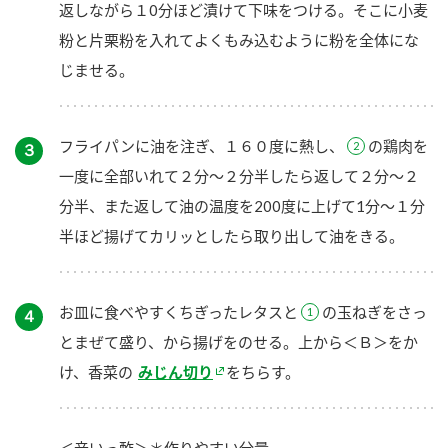
返しながら１0分ほど漬けて下味をつける。そこに小麦
粉と片栗粉を入れてよくもみ込むように粉を全体にな
じませる。
フライパンに油を注ぎ、１６０度に熱し、
の鶏肉を
３
一度に全部いれて２分～２分半したら返して２分～２
分半、また返して油の温度を200度に上げて1分～１分
半ほど揚げてカリッとしたら取り出して油をきる。
お皿に食べやすくちぎったレタスと
の玉ねぎをさっ
４
とまぜて盛り、から揚げをのせる。上から＜Ｂ＞をか
け、香菜の
みじん切り
をちらす。