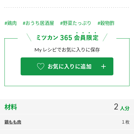
採用情報
環境への取り組み
かおりの蔵
ミツカンの歴史
クイック調味料
レモン果汁
ニュースリリース
つゆ
#鶏肉
#おうち居酒屋
#野菜たっぷり
#穀物酢
水の文化センター（アーカイブ）
鍋なび
ふりかけ
おすしの素
お客様相談センター
納豆のサイト
My レシピでお気に入りに保存
ZENB initiative
PIN印
お客様の声をいかしました
炊き込みご飯の素
米飯用調味液
三ツ判山吹
お気に入りに追加
販売終了製品のご案内
千夜
MIM（ミツカンミュージアム）
納豆
Fibee
よくあるご質問
スペシャルサイト
お酢を知ろう！
各部門が大切にしていること
お問い合わせ
2
材料
すしラボ
人分
地図から取り扱い店舗を探す
ぽん酢サワー
鶏もも肉
１枚
おいしさと健康への取り組み
納豆の豆知識