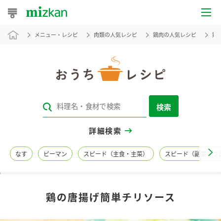
メニュー・レシピ
肉類の人気レシピ
鶏肉の人気レシピ
鶏
おうちレシピ
おすすめレシピ
レシピ特集
検索
レシピカテゴリ一覧
詳細検索
商品からレシピを探す
なす
ピーマン
スピード（主食・主菜）
スピード（副菜・つ
レシピ名特集
鶏の唐揚げ簡単チリソース
商品情報