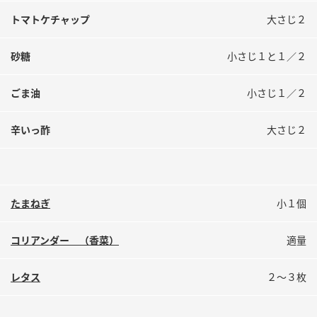
トマトケチャップ
大さじ２
砂糖
小さじ１と１／２
ごま油
小さじ１／２
辛いっ酢
大さじ２
たまねぎ
小１個
コリアンダー （香菜）
適量
レタス
２～３枚