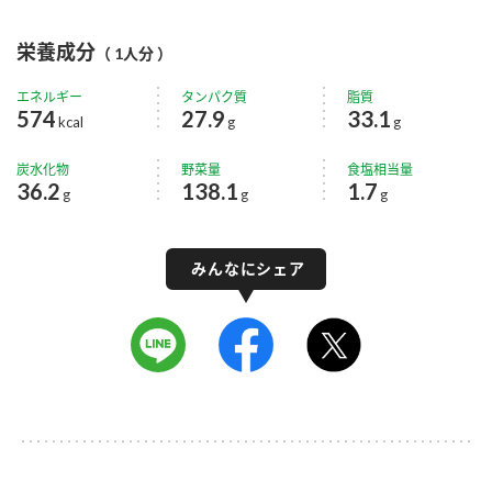
栄養成分
（ 1人分 ）
エネルギー
タンパク質
脂質
574
27.9
33.1
kcal
g
g
炭水化物
野菜量
食塩相当量
36.2
138.1
1.7
g
g
g