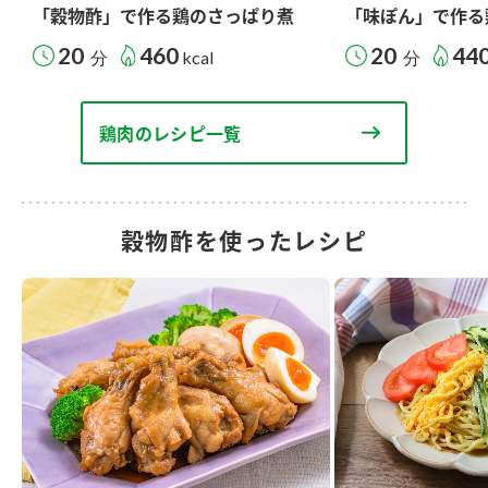
「穀物酢」で作る鶏のさっぱり煮
「味ぽん」で作る
20
460
20
44
分
kcal
分
鶏肉のレシピ一覧
穀物酢を使ったレシピ