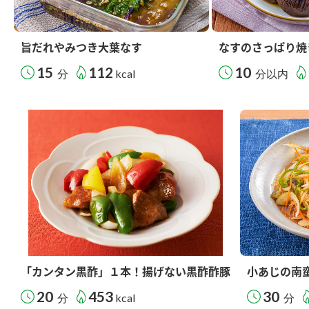
旨だれやみつき大葉なす
なすのさっぱり焼
15
112
10
分
kcal
分以内
「カンタン黒酢」１本！揚げない黒酢酢豚
小あじの南
20
453
30
分
kcal
分