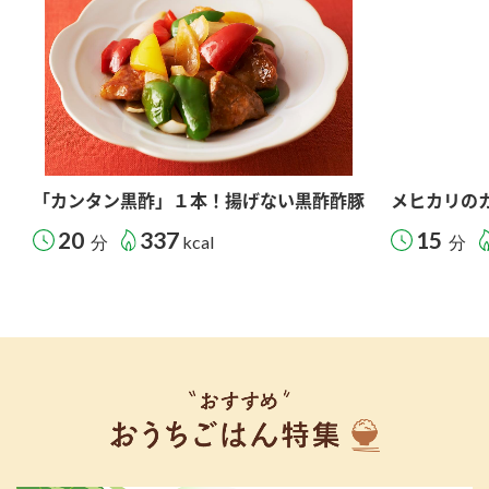
「カンタン黒酢」１本！揚げない黒酢酢豚
メヒカリの
20
337
15
分
kcal
分