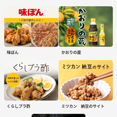
味ぽん
かおりの蔵
くらしプラ酢
ミツカン 納豆のサイト