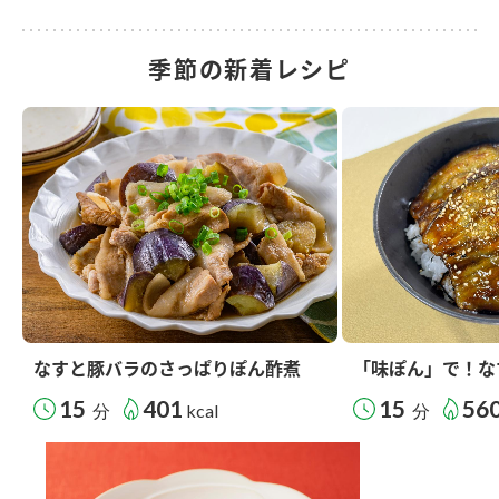
季節の新着レシピ
なすと豚バラのさっぱりぽん酢煮
「味ぽん」で！な
15
401
15
56
分
kcal
分