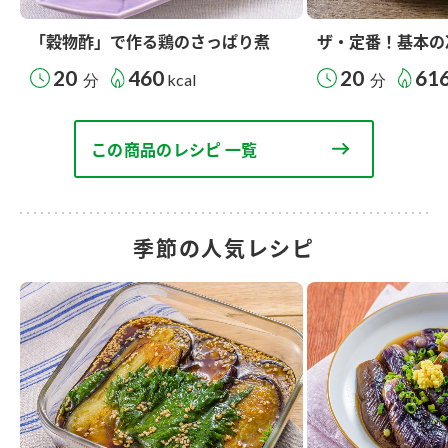
「穀物酢」で作る鶏のさっぱり煮
ザ・定番！基本の
20
460
20
61
分
kcal
分
この商品のレシピ 一覧
季節の人気レシピ