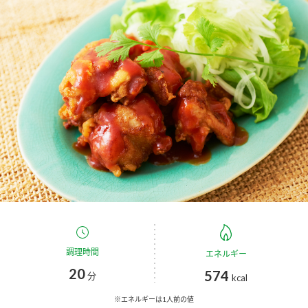
商品カテゴリ
新商品一覧
酢
調味酢
キャンペーン情報
お酢ドリンク
ぽん酢
ブランド・スペシャルサイト
ブランド・スペシャルサイト トップ
みりん風・料理酒
鍋用調味料
商品ブランドサイト
企業情報
Fibee（ファイビー）
国内事業概要
くらしプラ酢
つゆ
たれ
カンタン酢
ミツカングループについて
調理時間
エネルギー
お酢ドリンク
20
574
ミツカンを知る
企業理念
分
スープ
中華
kcal
味ぽん
※エネルギーは1人前の値
ぽん酢