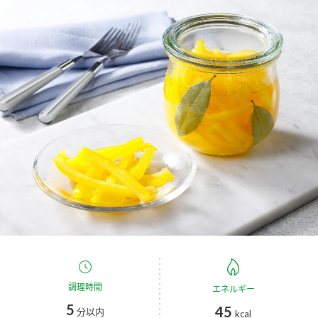
商品カテゴリ
新商品一覧
酢
調味酢
キャンペーン情報
お酢ドリンク
ぽん酢
ブランド・スペシャルサイト
ブランド・スペシャルサイト トップ
みりん風・料理酒
鍋用調味料
商品ブランドサイト
企業情報
Fibee（ファイビー）
国内事業概要
くらしプラ酢
つゆ
たれ
カンタン酢
ミツカングループについて
お酢ドリンク
ミツカンを知る
企業理念
スープ
中華
調理時間
エネルギー
味ぽん
5
45
分以内
kcal
ぽん酢