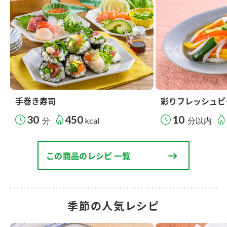
手巻き寿司
彩りフレッシュピ
30
450
10
分
kcal
分以内
この商品のレシピ 一覧
季節の人気レシピ