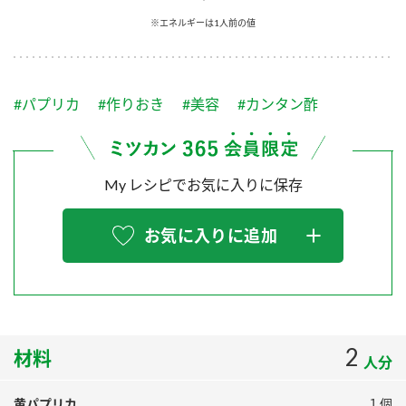
採用情報
環境への取り組み
※エネルギーは1人前の値
かおりの蔵
ミツカンの歴史
クイック調味料
レモン果汁
ニュースリリース
つゆ
水の文化センター（アーカイブ）
鍋なび
#パプリカ
#作りおき
#美容
#カンタン酢
ふりかけ
おすしの素
お客様相談センター
納豆のサイト
ZENB initiative
PIN印
お客様の声をいかしました
炊き込みご飯の素
米飯用調味液
My レシピでお気に入りに保存
三ツ判山吹
販売終了製品のご案内
千夜
MIM（ミツカンミュージアム）
お気に入りに追加
納豆
Fibee
よくあるご質問
スペシャルサイト
お酢を知ろう！
各部門が大切にしていること
お問い合わせ
すしラボ
地図から取り扱い店舗を探す
2
ぽん酢サワー
材料
人分
おいしさと健康への取り組み
納豆の豆知識
黄パプリカ
１個