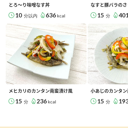
とろ～り味噌なす丼
なすと豚バラのさ
10
636
15
40
分以内
kcal
分
メヒカリのカンタン南蛮漬け風
小あじのカンタン
15
236
15
19
分
kcal
分