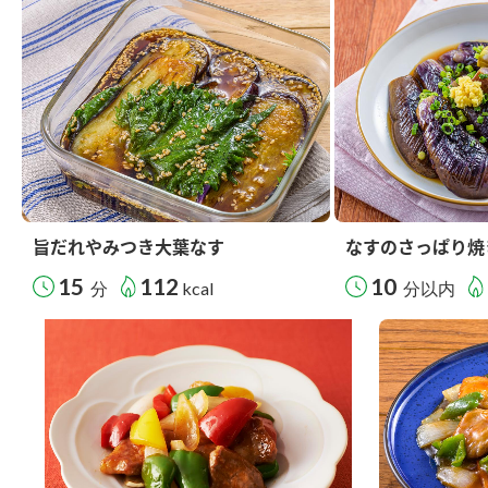
旨だれやみつき大葉なす
なすのさっぱり焼
15
112
10
分
kcal
分以内