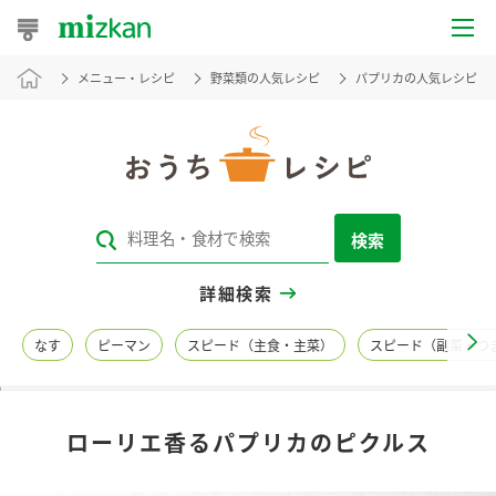
メニュー・レシピ
野菜類の人気レシピ
パプリカの人気レシピ
おうちレシピ
おすすめレシピ
レシピ特集
検索
レシピカテゴリ一覧
詳細検索
商品からレシピを探す
なす
ピーマン
スピード（主食・主菜）
スピード（副菜・つ
レシピ名特集
ローリエ香るパプリカのピクルス
商品情報