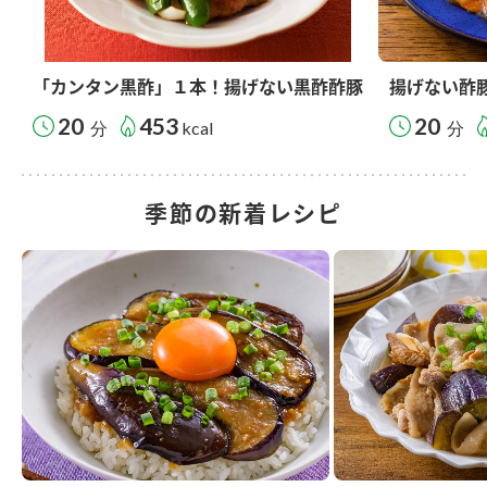
「カンタン黒酢」１本！揚げない黒酢酢豚
揚げない酢
20
453
20
分
kcal
分
季節の新着レシピ