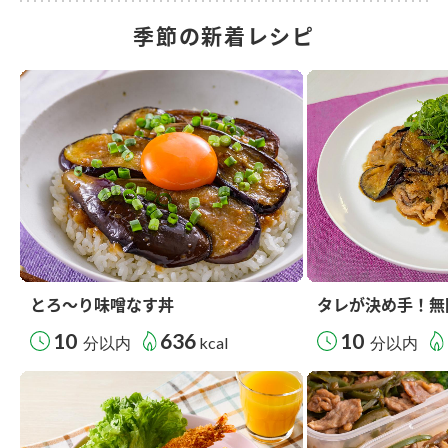
季節の新着レシピ
とろ～り味噌なす丼
タレが決め手！無
10
636
10
分以内
kcal
分以内