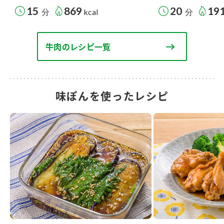
15
869
20
19
分
kcal
分
牛肉のレシピ一覧
味ぽんを使ったレシピ