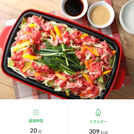
商品カテゴリ
新商品一覧
酢
調味酢
キャンペーン情報
お酢ドリンク
ぽん酢
ブランド・スペシャルサイト
ブランド・スペシャルサイト トップ
みりん風・料理酒
鍋用調味料
商品ブランドサイト
企業情報
Fibee（ファイビー）
国内事業概要
くらしプラ酢
つゆ
たれ
カンタン酢
ミツカングループについて
お酢ドリンク
ミツカンを知る
企業理念
スープ
中華
調理時間
エネルギー
味ぽん
20
309
分
kcal
ぽん酢