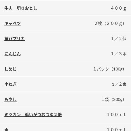
鍋奉行マニュアル
ミツカン公式通販
牛肉 切りおとし
４００ｇ
ミツカンのCM
キッザニア東京「ぽん酢工房」
キャベツ
２枚（２００ｇ）
ロングセラー商品 ＋ おすすめレシピ
人気商品 ＋ おすすめレシピ
黄パプリカ
１／２個
にんじん
１／３本
検索
しめじ
１パック（100g）
業務用サイト
ミツカングループについて
製造所固有記号一覧
小ねぎ
1／２束
もやし
１袋（200g）
ミツカン 追いがつおつゆ２倍
１００ｍｌ
水
１００ｍｌ