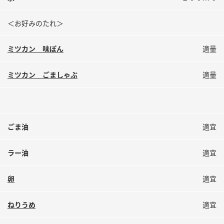
＜お好みのたれ＞
ミツカン 味ぽん
適量
ミツカン ごましゃぶ
適量
ごま油
適宜
ラー油
適宜
卵
適宜
ねりうめ
適宜