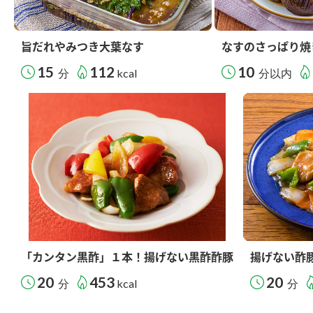
旨だれやみつき大葉なす
なすのさっぱり焼
15
112
10
分
kcal
分以内
「カンタン黒酢」１本！揚げない黒酢酢豚
揚げない酢
20
453
20
分
kcal
分