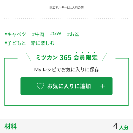
採用情報
環境への取り組み
※エネルギーは1人前の値
かおりの蔵
ミツカンの歴史
クイック調味料
レモン果汁
ニュースリリース
つゆ
水の文化センター（アーカイブ）
鍋なび
#GW
#キャベツ
#牛肉
#お盆
ふりかけ
おすしの素
お客様相談センター
納豆のサイト
#子どもと一緒に楽しむ
ZENB initiative
PIN印
お客様の声をいかしました
炊き込みご飯の素
米飯用調味液
三ツ判山吹
My レシピでお気に入りに保存
販売終了製品のご案内
千夜
MIM（ミツカンミュージアム）
納豆
Fibee
よくあるご質問
お気に入りに追加
スペシャルサイト
お酢を知ろう！
各部門が大切にしていること
お問い合わせ
すしラボ
地図から取り扱い店舗を探す
ぽん酢サワー
おいしさと健康への取り組み
4
材料
納豆の豆知識
人分