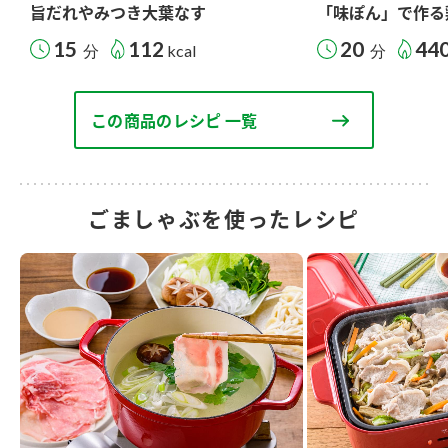
旨だれやみつき大葉なす
「味ぽん」で作る
15
112
20
44
分
kcal
分
この商品のレシピ 一覧
ごましゃぶを使ったレシピ