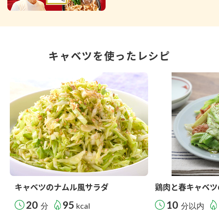
キャベツを使ったレシピ
キャベツのナムル風サラダ
鶏肉と春キャベツ
20
95
10
分
kcal
分以内