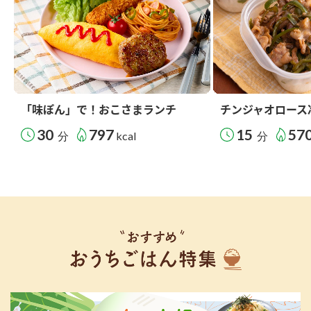
「味ぽん」で！おこさまランチ
チンジャオロース
30
797
15
57
分
kcal
分