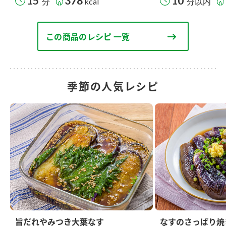
15
378
10
分
kcal
分以内
この商品のレシピ 一覧
季節の人気レシピ
旨だれやみつき大葉なす
なすのさっぱり焼