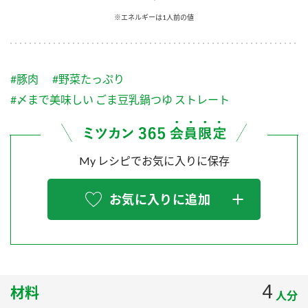
採用情報
環境への取り組み
※エネルギーは1人前の値
かおりの蔵
ミツカンの歴史
クイック調味料
レモン果汁
ニュースリリース
つゆ
水の文化センター（アーカイブ）
鍋なび
#豚肉
#野菜たっぷり
ふりかけ
おすしの素
お客様相談センター
納豆のサイト
#〆まで美味しい ごま豆乳鍋つゆ ストレート
ZENB initiative
PIN印
お客様の声をいかしました
炊き込みご飯の素
米飯用調味液
三ツ判山吹
My レシピでお気に入りに保存
販売終了製品のご案内
千夜
MIM（ミツカンミュージアム）
納豆
Fibee
よくあるご質問
お気に入りに追加
スペシャルサイト
お酢を知ろう！
各部門が大切にしていること
お問い合わせ
すしラボ
地図から取り扱い店舗を探す
ぽん酢サワー
おいしさと健康への取り組み
4
材料
納豆の豆知識
人分