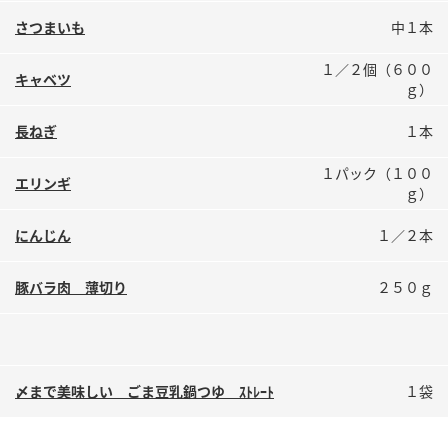
鍋奉行マニュアル
ミツカン公式通販
さつまいも
中１本
ミツカンのCM
キッザニア東京「ぽん酢工房」
１／２個（６００
キャベツ
ロングセラー商品 ＋ おすすめレシピ
ｇ）
人気商品 ＋ おすすめレシピ
長ねぎ
１本
１パック（１００
エリンギ
ｇ）
検索
にんじん
１／２本
業務用サイト
ミツカングループについて
製造所固有記号一覧
豚バラ肉 薄切り
２５０ｇ
〆まで美味しい ごま豆乳鍋つゆ ｽﾄﾚｰﾄ
１袋