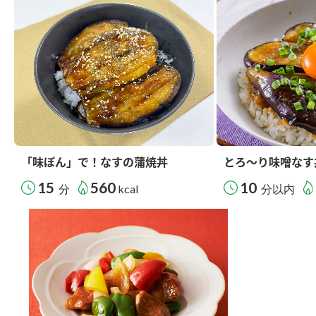
「味ぽん」で！なすの蒲焼丼
とろ～り味噌なす
15
560
10
分
kcal
分以内