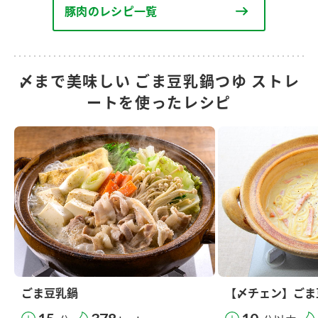
豚肉のレシピ一覧
〆まで美味しい ごま豆乳鍋つゆ ストレ
ートを使ったレシピ
ごま豆乳鍋
【〆チェン】ごま