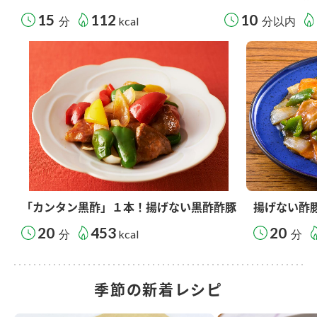
15
112
10
分
kcal
分以内
「カンタン黒酢」１本！揚げない黒酢酢豚
揚げない酢
20
453
20
分
kcal
分
季節の新着レシピ