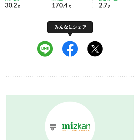
30.2
170.4
2.7
g
g
g