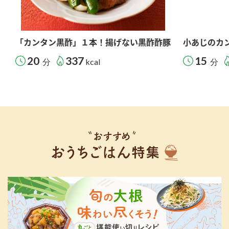
「カンタン黒酢」１本！揚げない黒酢酢豚
小あじのカ
20
337
15
分
kcal
分