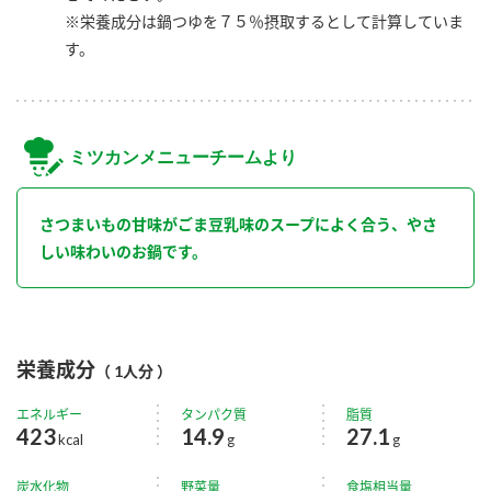
※栄養成分は鍋つゆを７５％摂取するとして計算していま
す。
ミツカンメニューチームより
さつまいもの甘味がごま豆乳味のスープによく合う、やさ
しい味わいのお鍋です。
栄養成分
（ 1人分 ）
エネルギー
タンパク質
脂質
423
14.9
27.1
kcal
g
g
炭水化物
野菜量
食塩相当量