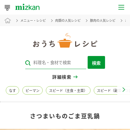
メニュー・レシピ
肉類の人気レシピ
豚肉の人気レシピ
さ
おうちレシピ
おすすめレシピ
レシピ特集
検索
レシピカテゴリ一覧
詳細検索
商品からレシピを探す
なす
ピーマン
スピード（主食・主菜）
スピード（副菜・つ
レシピ名特集
さつまいものごま豆乳鍋
商品情報