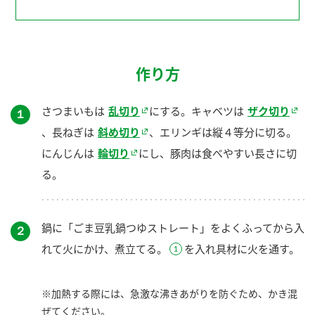
作り方
さつまいもは
乱切り
にする。キャベツは
ザク切り
１
、長ねぎは
斜め切り
、エリンギは縦４等分に切る。
にんじんは
輪切り
にし、豚肉は食べやすい長さに切
る。
鍋に「ごま豆乳鍋つゆストレート」をよくふってから入
２
れて火にかけ、煮立てる。
を入れ具材に火を通す。
※加熱する際には、急激な沸きあがりを防ぐため、かき混
ぜてください。