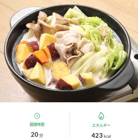
商品カテゴリ
新商品一覧
酢
調味酢
キャンペーン情報
お酢ドリンク
ぽん酢
ブランド・スペシャルサイト
ブランド・スペシャルサイト トップ
みりん風・料理酒
鍋用調味料
商品ブランドサイト
企業情報
Fibee（ファイビー）
国内事業概要
くらしプラ酢
つゆ
たれ
カンタン酢
ミツカングループについて
お酢ドリンク
ミツカンを知る
企業理念
スープ
中華
調理時間
エネルギー
味ぽん
20
423
分
kcal
ぽん酢