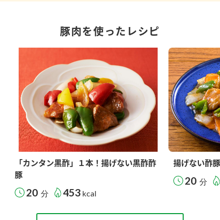
豚肉を使ったレシピ
「カンタン黒酢」１本！揚げない黒酢酢
揚げない酢
豚
20
分
20
453
分
kcal