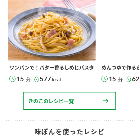
ワンパンで！バター香るしめじパスタ
めんつゆで作る
15
577
15
6
分
kcal
分
きのこのレシピ一覧
味ぽんを使ったレシピ