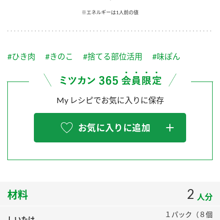
採用情報
環境への取り組み
※エネルギーは1人前の値
かおりの蔵
ミツカンの歴史
クイック調味料
レモン果汁
ニュースリリース
つゆ
水の文化センター（アーカイブ）
鍋なび
#ひき肉
#きのこ
#捨てる部位活用
#味ぽん
ふりかけ
おすしの素
お客様相談センター
納豆のサイト
ZENB initiative
PIN印
お客様の声をいかしました
炊き込みご飯の素
米飯用調味液
My レシピでお気に入りに保存
三ツ判山吹
販売終了製品のご案内
千夜
MIM（ミツカンミュージアム）
お気に入りに追加
納豆
Fibee
よくあるご質問
スペシャルサイト
お酢を知ろう！
各部門が大切にしていること
お問い合わせ
すしラボ
地図から取り扱い店舗を探す
2
ぽん酢サワー
材料
人分
おいしさと健康への取り組み
納豆の豆知識
１パック（８個
しいたけ