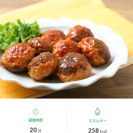
商品カテゴリ
新商品一覧
酢
調味酢
キャンペーン情報
お酢ドリンク
ぽん酢
ブランド・スペシャルサイト
ブランド・スペシャルサイト トップ
みりん風・料理酒
鍋用調味料
商品ブランドサイト
企業情報
Fibee（ファイビー）
国内事業概要
くらしプラ酢
つゆ
たれ
カンタン酢
ミツカングループについて
お酢ドリンク
ミツカンを知る
企業理念
スープ
中華
調理時間
エネルギー
味ぽん
20
258
分
kcal
ぽん酢