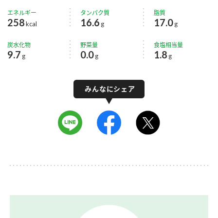
エネルギー
タンパク質
脂質
258
16.6
17.0
kcal
g
g
炭水化物
野菜量
食塩相当量
9.7
0.0
1.8
g
g
g