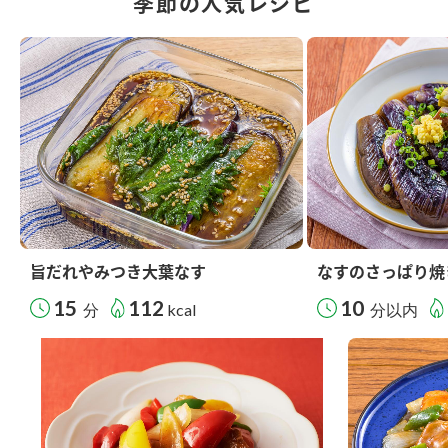
季節の人気レシピ
旨だれやみつき大葉なす
なすのさっぱり焼
15
112
10
分
kcal
分以内