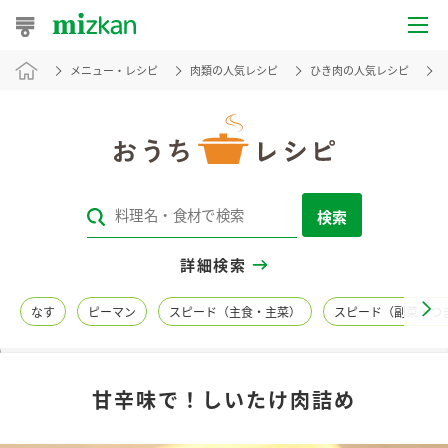
メニュー・レシピ
肉類の人気レシピ
ひき肉の人気レシピ
おうちレシピ
おすすめレシピ
レシピ特集
検索
レシピカテゴリ一覧
詳細検索
商品からレシピを探す
なす
ピーマン
スピード（主食・主菜）
スピード（副菜・つ
レシピ名特集
甘辛味で！しいたけ肉詰め
商品情報