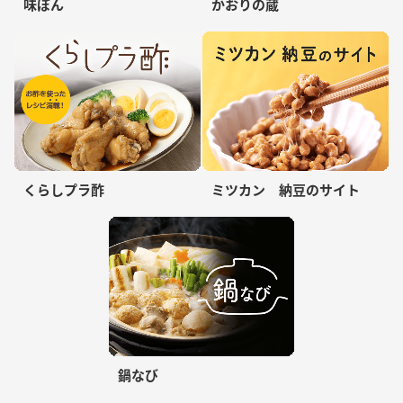
味ぽん
かおりの蔵
くらしプラ酢
ミツカン 納豆のサイト
鍋なび