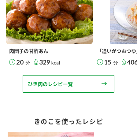
肉団子の甘酢あん
「追いがつおつゆ
20
329
15
40
分
kcal
分
ひき肉のレシピ一覧
きのこを使ったレシピ