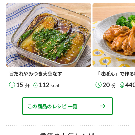
旨だれやみつき大葉なす
「味ぽん」で作る
15
112
20
44
分
kcal
分
この商品のレシピ 一覧