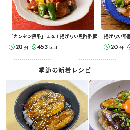
「カンタン黒酢」１本！揚げない黒酢酢豚
揚げない酢
20
453
20
分
kcal
分
季節の新着レシピ