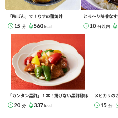
「味ぽん」で！なすの蒲焼丼
とろ～り味噌なす
15
560
10
分
kcal
分以内
「カンタン黒酢」１本！揚げない黒酢酢豚
メヒカリの
20
337
15
分
kcal
分