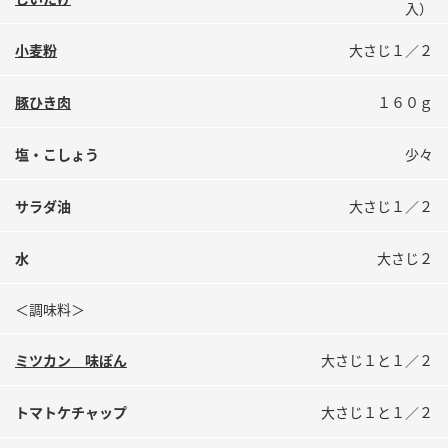
入）
鍋奉行マニュアル
ミツカン公式通販
ミツカンのCM
キッザニア東京「ぽん酢工房」
小麦粉
大さじ１／２
ロングセラー商品 ＋ おすすめレシピ
豚ひき肉
１６０ｇ
人気商品 ＋ おすすめレシピ
塩・こしょう
少々
検索
サラダ油
大さじ１／２
水
大さじ２
業務用サイト
ミツカングループについて
製造所固有記号一覧
＜調味料＞
ミツカン 味ぽん
大さじ１と１／２
トマトケチャップ
大さじ１と１／２