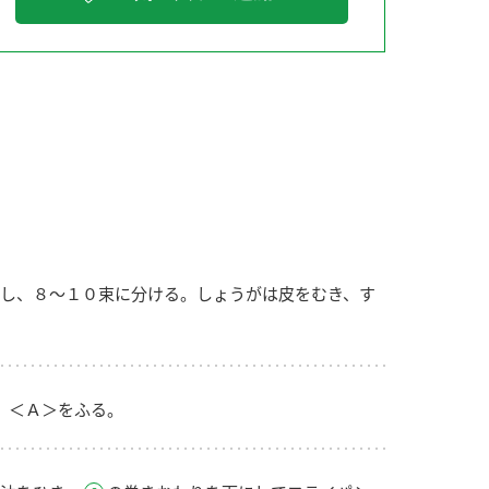
納豆の豆知識
鍋奉行マニュアル
ミツカンのCM
し、８～１０束に分ける。しょうがは皮をむき、す
、＜Ａ＞をふる。