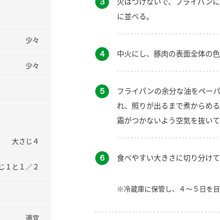
３
火はつけないで、フライパンに
に並べる。
少々
４
中火にし、豚肉の表面全体の色
少々
５
フライパンの余分な油をペーパ
れ、照りが出るまで煮からめる
霜がつかないよう空気を抜いて
大さじ４
６
食べやすい大きさに切り分けて
じ１と１／２
※冷蔵庫に保管し、４～５日を目
適宜