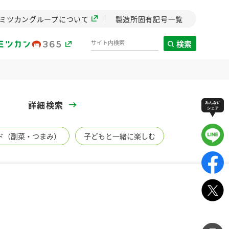
ミツカングループについて
製造所固有記号一覧
検索
製造所固有記号一覧
詳細検索
歴史
ド（副菜・つまみ）
子どもと一緒に楽しむ
までのミ
と挑戦の
します。
センター
ZENB initiative
イブ）
料理酒
鍋用調味料
つゆ
たれ
植物を可能な限りまる
ごと使ったZENBのコン
設立。「水」を