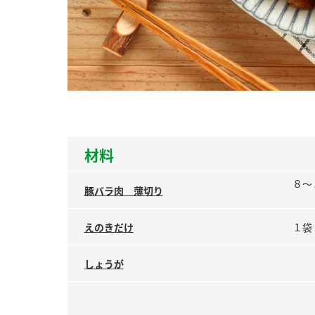
ー
お
材料
８～
豚バラ肉 薄切り
えのきだけ
１袋
しょうが