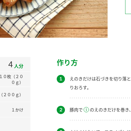
）
酢を知ろう！
すしラボ
ぽん酢サワー
作り方
4
人分
１０枚（２０
１
えのきだけは石づきを切り落と
０ｇ）
りおろす。
（２００ｇ）
２
豚肉で
のえのきだけを巻き
１かけ