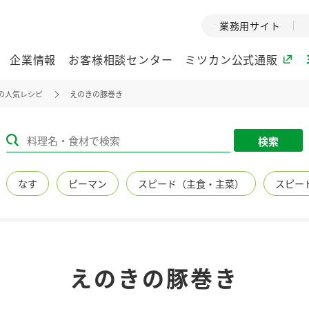
業務用サイト
企業情報
お客様相談センター
ミツカン公式通販
の人気レシピ
えのきの豚巻き
ミツカングループについて
検索
企業理念
ミツカンの
なす
ピーマン
スピード（主食・主菜）
スピー
ミツカングループの企
創業から現在
業理念をご紹介しま
ツカンの変革
す。
歴史をご紹介
ご紹介します。
環境への取り組み
水の文化
えのきの豚巻き
（アーカ
酢
調味酢
お酢ドリンク
ぽん酢
みりん風・
ミツカンの環境への取
り組みをご紹介しま
1999年