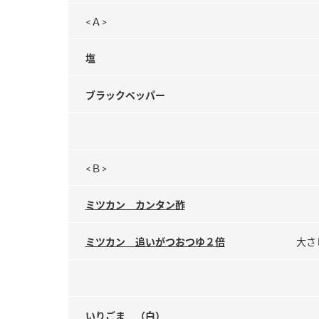
<Ａ>
塩
ブラックペッパー
<Ｂ>
ミツカン カンタン酢
ミツカン 追いがつおつゆ２倍
大さ
いりごま （白）