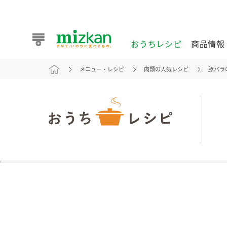
おうちレシピ
商品情報
メニュー・レシピ
肉類の人気レシピ
豚バラ
おうちレシピ
商品情報 トップ
企業情報 トップ
お客様相談センター トップ
ミツカン公式通販
業務用サイト
また食べたいが見つかる。ミツカンからのおすすめレシピを
おうちレシピ トップ