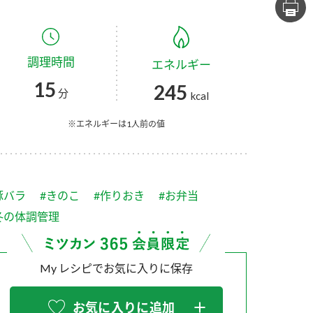
セプトをご紹介しま
た社会貢献
す。
ていまし
調理時間
エネルギー
大切にして
おいしさと健康への
け
おすしの素
炊き込みご飯の素
米飯用調味液
15
245
取り組み
分
kcal
ョン宣言」
ミツカンの研究成果と
た各部門の
おいしさと健康に役立
※エネルギーは1人前の値
ご紹介しま
つ情報をご紹介しま
す。
豚バラ
#きのこ
#作りおき
#お弁当
冬の体調管理
My レシピでお気に入りに保存
お酢ドリンク
味ぽん
ぽん酢
お気に入りに追加