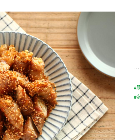
す。
テーマとし
活動を行っ
た。
MIM（ミツカンミュ
各部門が
スープ
中華
クイック調味料
レモン果汁
ふりか
ージアム）
いること
ミツカンの酢づくりの
「未来ビジ
歴史などが学べる体験
実現に向け
型博物館です。
取り組みを
す。
納豆
Fibee
キッザニア東京「ぽ
#
ん酢工房」
#
味ぽんやお酢について
楽しく学べるパビリオ
ンです。
ibee（ファイビ
くらしプラ酢
カンタン酢