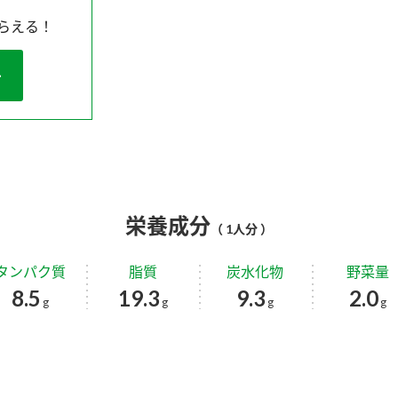
らえる！
栄養成分
（ 1人分 ）
タンパク質
脂質
炭水化物
野菜量
8.5
19.3
9.3
2.0
g
g
g
g