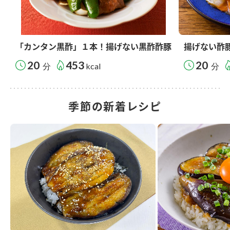
「カンタン黒酢」１本！揚げない黒酢酢豚
揚げない酢
20
453
20
分
kcal
分
季節の新着レシピ