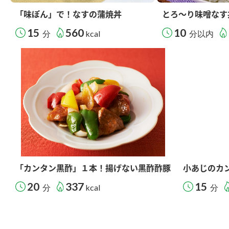
「味ぽん」で！なすの蒲焼丼
とろ～り味噌なす
15
560
10
分
kcal
分以内
「カンタン黒酢」１本！揚げない黒酢酢豚
小あじのカ
20
337
15
分
kcal
分