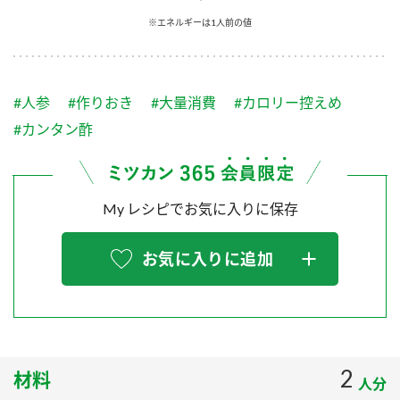
採用情報
環境への取り組み
※エネルギーは1人前の値
かおりの蔵
ミツカンの歴史
クイック調味料
レモン果汁
ニュースリリース
つゆ
水の文化センター（アーカイブ）
鍋なび
#人参
#作りおき
#大量消費
#カロリー控えめ
ふりかけ
おすしの素
お客様相談センター
納豆のサイト
#カンタン酢
ZENB initiative
PIN印
お客様の声をいかしました
炊き込みご飯の素
米飯用調味液
三ツ判山吹
My レシピでお気に入りに保存
販売終了製品のご案内
千夜
MIM（ミツカンミュージアム）
納豆
Fibee
よくあるご質問
お気に入りに追加
スペシャルサイト
お酢を知ろう！
各部門が大切にしていること
お問い合わせ
すしラボ
地図から取り扱い店舗を探す
ぽん酢サワー
おいしさと健康への取り組み
2
材料
納豆の豆知識
人分