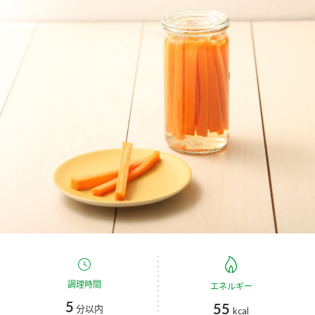
商品カテゴリ
新商品一覧
酢
調味酢
キャンペーン情報
お酢ドリンク
ぽん酢
ブランド・スペシャルサイト
ブランド・スペシャルサイト トップ
みりん風・料理酒
鍋用調味料
商品ブランドサイト
企業情報
Fibee（ファイビー）
国内事業概要
くらしプラ酢
つゆ
たれ
カンタン酢
ミツカングループについて
お酢ドリンク
ミツカンを知る
企業理念
スープ
中華
調理時間
エネルギー
味ぽん
5
55
分以内
kcal
ぽん酢