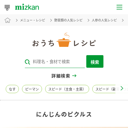
メニュー・レシピ
野菜類の人気レシピ
人参の人気レシピ
おうちレシピ
おすすめレシピ
レシピ特集
検索
レシピカテゴリ一覧
詳細検索
商品からレシピを探す
なす
ピーマン
スピード（主食・主菜）
スピード（副菜・つ
レシピ名特集
にんじんのピクルス
商品情報