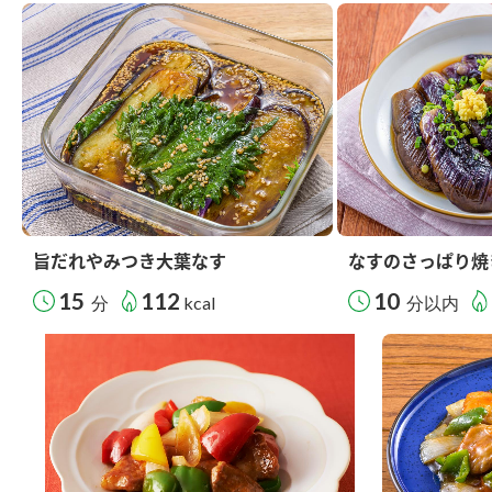
旨だれやみつき大葉なす
なすのさっぱり焼
15
112
10
分
kcal
分以内