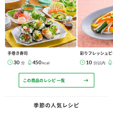
手巻き寿司
彩りフレッシュピ
30
450
10
分
kcal
分以内
この商品のレシピ 一覧
季節の人気レシピ