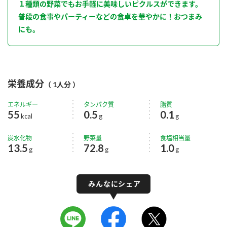
１種類の野菜でもお手軽に美味しいピクルスができます。
普段の食事やパーティーなどの食卓を華やかに！おつまみ
にも。
栄養成分
（ 1人分 ）
エネルギー
タンパク質
脂質
55
0.5
0.1
kcal
g
g
炭水化物
野菜量
食塩相当量
13.5
72.8
1.0
g
g
g