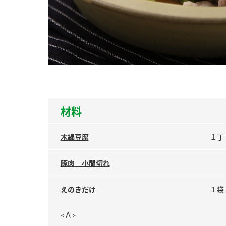
ー
お
材料
木綿豆腐
１丁
豚肉 小間切れ
えのきだけ
１袋
<Ａ>