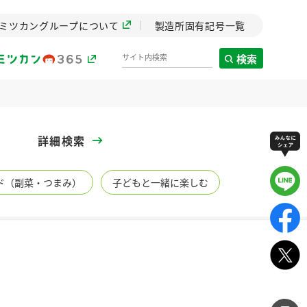
ミツカングループについて
製造所固有記号一覧
検索
製造所固有記号一覧
詳細検索
歴史
ド（副菜・つまみ）
子どもと一緒に楽しむ
までのミ
と挑戦の
します。
センター
ZENB initiative
イブ）
料理酒
鍋用調味料
つゆ
たれ
植物を可能な限りまる
ごと使ったZENBのコン
設立。「水」を