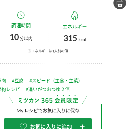
セプトをご紹介しま
た社会貢献
す。
ていまし
調理時間
エネルギー
大切にして
おいしさと健康への
け
おすしの素
炊き込みご飯の素
米飯用調味液
10
315
取り組み
分以内
kcal
ョン宣言」
ミツカンの研究成果と
た各部門の
おいしさと健康に役立
※エネルギーは1人前の値
ご紹介しま
つ情報をご紹介しま
す。
豚肉
#豆腐
#スピード（主食・主菜）
節約レシピ
#追いがつおつゆ２倍
My レシピでお気に入りに保存
お酢ドリンク
味ぽん
ぽん酢
お気に入りに追加