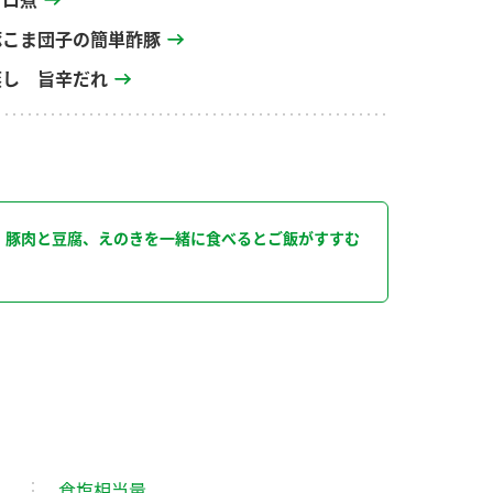
豚こま団子の簡単酢豚
蒸し 旨辛だれ
り
！豚肉と豆腐、えのきを一緒に食べるとご飯がすすむ
食塩相当量