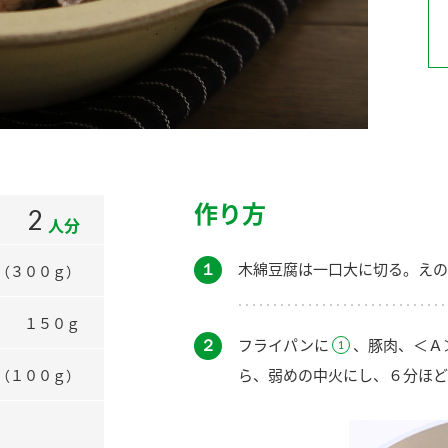
）
酢を知ろう！
すしラボ
ぽん酢サワー
作り方
2
人分
１
木綿豆腐は一口大に切る。えの
（３００ｇ）
１５０ｇ
２
フライパンに
、豚肉、＜Ａ
ら、弱めの中火にし、６分ほど
（１００ｇ）