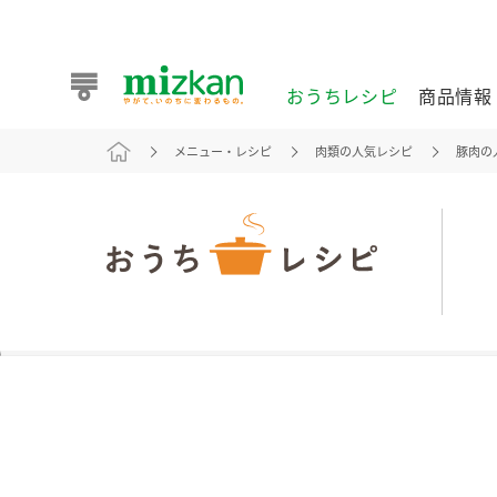
おうちレシピ
商品情報
メニュー・レシピ
肉類の人気レシピ
豚肉の
おうちレシピ
商品情報 トップ
企業情報 トップ
お客様相談センター トップ
ミツカン公式通販
業務用サイト
また食べたいが見つかる。ミツカンからのおすすめレシピを
おうちレシピ トップ