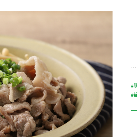
す。
テーマとし
活動を行っ
た。
MIM（ミツカンミュ
各部門が
スープ
中華
クイック調味料
レモン果汁
ふりか
ージアム）
いること
ミツカンの酢づくりの
「未来ビジ
歴史などが学べる体験
実現に向け
型博物館です。
取り組みを
す。
納豆
Fibee
キッザニア東京「ぽ
#
ん酢工房」
#
味ぽんやお酢について
楽しく学べるパビリオ
ンです。
ibee（ファイビ
くらしプラ酢
カンタン酢