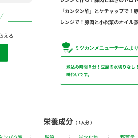
「カンタン酢」とケチャップで！
レンジで！豚肉と小松菜のオイル
らえる！
ミツカンメニューチームよ
煮込み時間６分！豆腐の水切りなし
味わいです。
栄養成分
（ 1人分 ）
タンパク質
脂質
炭水化物
野菜量