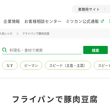
業務用サイト
企業情報
お客様相談センター
ミツカン公式通販
人気レシピ
フライパンで豚肉豆腐
ミツカングループについて
検索
企業理念
ミツカンの
なす
ピーマン
スピード（主食・主菜）
スピー
ミツカングループの企
創業から現在
業理念をご紹介しま
ツカンの変革
す。
歴史をご紹介
ご紹介します。
環境への取り組み
水の文化
フライパンで豚肉豆腐
（アーカ
酢
調味酢
お酢ドリンク
ぽん酢
みりん風・
ミツカンの環境への取
り組みをご紹介しま
1999年