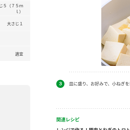
じ５（７５ｍ
ｌ）
大さじ１
適宜
３
皿に盛り、お好みで、小ねぎを
関連レシピ
レンジで作る！豚肉とねぎのトロ