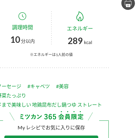
セプトをご紹介しま
た社会貢献
す。
ていまし
調理時間
エネルギー
大切にして
おいしさと健康への
け
おすしの素
炊き込みご飯の素
米飯用調味液
10
289
取り組み
分以内
kcal
ョン宣言」
ミツカンの研究成果と
た各部門の
おいしさと健康に役立
※エネルギーは1人前の値
ご紹介しま
つ情報をご紹介しま
す。
ソーセージ
#キャベツ
#美容
野菜たっぷり
〆まで美味しい 地鶏昆布だし鍋つゆ ストレート
My レシピでお気に入りに保存
お酢ドリンク
味ぽん
ぽん酢