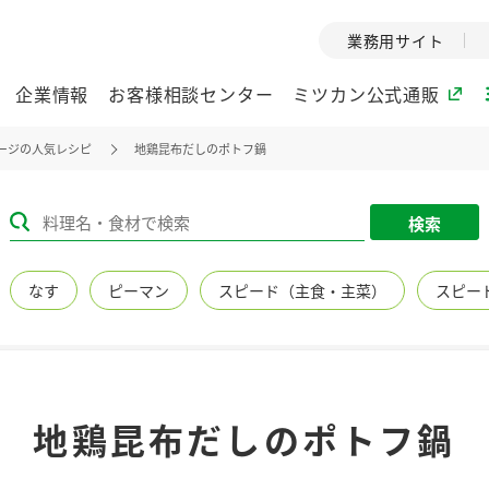
業務用サイト
企業情報
お客様相談センター
ミツカン公式通販
ージの人気レシピ
地鶏昆布だしのポトフ鍋
ミツカングループについて
検索
企業理念
ミツカンの
なす
ピーマン
スピード（主食・主菜）
スピー
ミツカングループの企
創業から現在
業理念をご紹介しま
ツカンの変革
す。
歴史をご紹介
ご紹介します。
環境への取り組み
水の文化
地鶏昆布だしのポトフ鍋
（アーカ
酢
調味酢
お酢ドリンク
ぽん酢
みりん風・
ミツカンの環境への取
り組みをご紹介しま
1999年