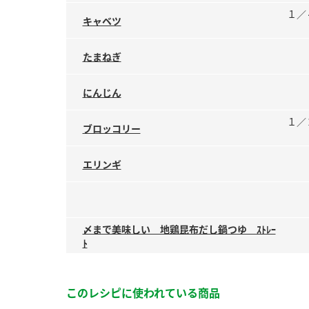
１／
キャベツ
たまねぎ
にんじん
１／
ブロッコリー
エリンギ
〆まで美味しい 地鶏昆布だし鍋つゆ ｽﾄﾚｰ
ﾄ
このレシピに使われている商品