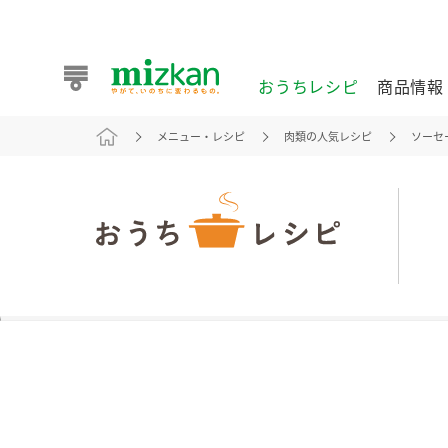
おうちレシピ
商品情報
メニュー・レシピ
肉類の人気レシピ
ソーセ
おうちレシピ
商品情報 トップ
企業情報 トップ
お客様相談センター トップ
ミツカン公式通販
業務用サイト
また食べたいが見つかる。ミツカンからのおすすめレシピを
おうちレシピ トップ