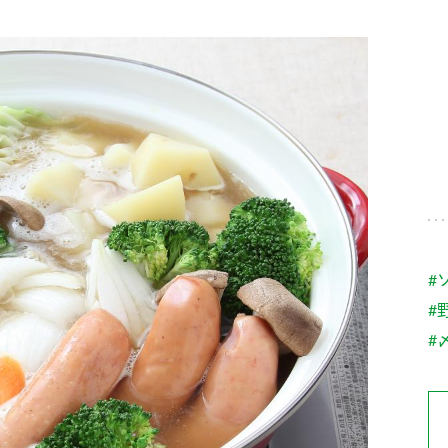
す。
テーマとし
活動を行っ
た。
MIM（ミツカンミュ
各部門が
スープ
中華
クイック調味料
レモン果汁
ふりか
ージアム）
いること
ミツカンの酢づくりの
「未来ビジ
歴史などが学べる体験
実現に向け
型博物館です。
取り組みを
す。
納豆
Fibee
キッザニア東京「ぽ
#
ん酢工房」
#
味ぽんやお酢について
楽しく学べるパビリオ
#
ンです。
ibee（ファイビ
くらしプラ酢
カンタン酢