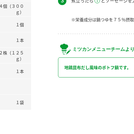
３
煮立ったら
とソーセージを
４個（３００
ｇ）
※栄養成分は鍋つゆを７５％摂取
１個
１本
ミツカンメニューチームよ
２株（１２５
ｇ）
地鶏昆布だし風味のポトフ鍋です。
１本
１袋