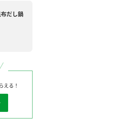
昆布だし鍋
らえる！