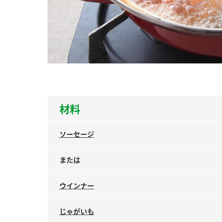
ー
お
材料
ソーセージ
または
ウインナー
じゃがいも