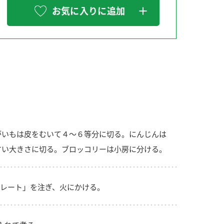
お気に入りに追加
納豆の豆知識
鍋奉行マニュアル
ミツカンのCM
がいもは皮をむいて４～６等分に切る。にんじんは
すい大きさに切る。ブロッコリーは小房に分ける。
レート」を注ぎ、火にかける。