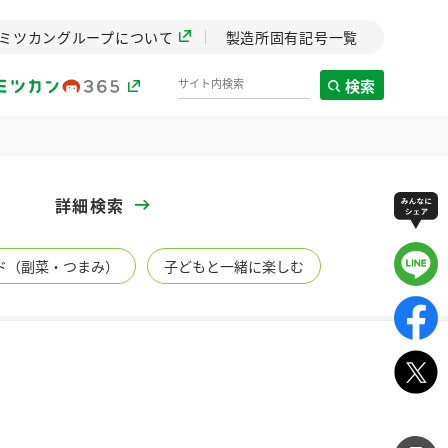
ミツカングループについて
製造所固有記号一覧
検索
製造所固有記号一覧
詳細検索
歴史
ド（副菜・つまみ）
子どもと一緒に楽しむ
までのミ
と挑戦の
します。
センター
ZENB initiative
イブ）
料理酒
鍋用調味料
つゆ
たれ
植物を可能な限りまる
ごと使ったZENBのコン
設立。「水」を