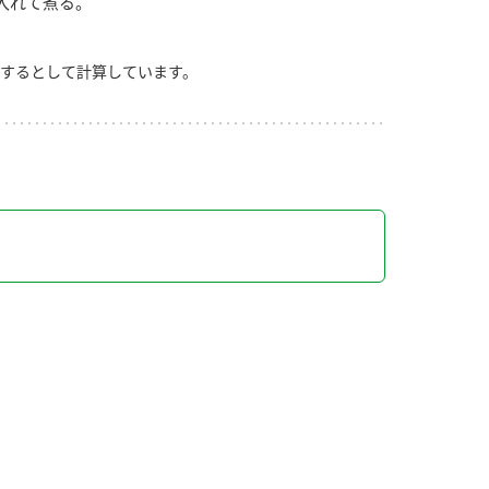
入れて煮る。
するとして計算しています。
り