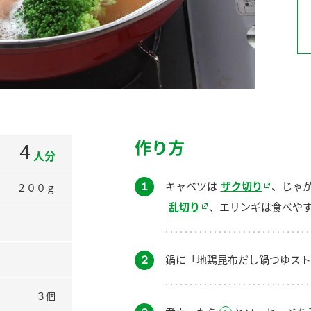
）
酢を知ろう！
すしラボ
ぽん酢サワー
作り方
4
人分
１
キャベツは
ザク切り
、じゃ
２００ｇ
乱切り
、エリンギは食べや
２
鍋に「地鶏昆布だし鍋つゆスト
３個