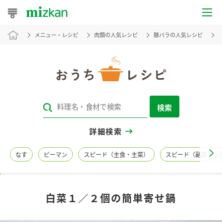
メニュー・レシピ
肉類の人気レシピ
豚バラの人気レシピ
おうちレシピ
おすすめレシピ
レシピ特集
検索
レシピカテゴリ一覧
詳細検索
商品からレシピを探す
なす
ピーマン
スピード（主食・主菜）
スピード（副菜・つ
レシピ名特集
白菜１／２個の簡単寄せ鍋
商品情報