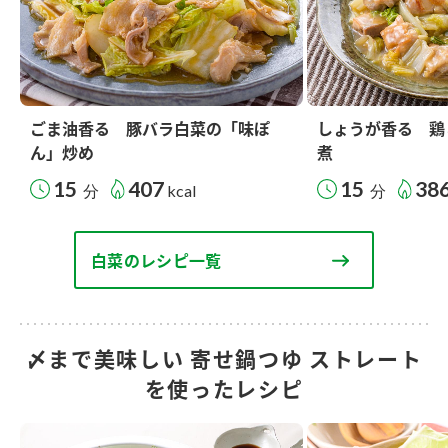
ごま油香る 豚バラ白菜の「味ぽ
しょうが香る 鶏
ん」炒め
煮
15
407
15
38
分
kcal
分
白菜のレシピ一覧
〆まで美味しい 寄せ鍋つゆ ストレート
を使ったレシピ