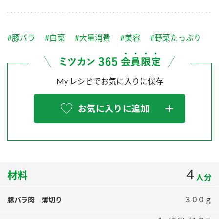
採用情報
環境への取り組み
かおりの蔵
ミツカンの歴史
クイック調味料
レモン果汁
ニュースリリース
つゆ
#豚バラ
#白菜
#大量消費
#美容
#野菜たっぷり
水の文化センター（アーカイブ）
鍋なび
ふりかけ
おすしの素
お客様相談センター
納豆のサイト
My レシピでお気に入りに保存
ZENB initiative
PIN印
お客様の声をいかしました
炊き込みご飯の素
米飯用調味液
三ツ判山吹
お気に入りに追加
販売終了製品のご案内
千夜
MIM（ミツカンミュージアム）
納豆
Fibee
よくあるご質問
スペシャルサイト
お酢を知ろう！
各部門が大切にしていること
お問い合わせ
4
材料
すしラボ
人分
地図から取り扱い店舗を探す
ぽん酢サワー
豚バラ肉 薄切り
３００ｇ
おいしさと健康への取り組み
納豆の豆知識