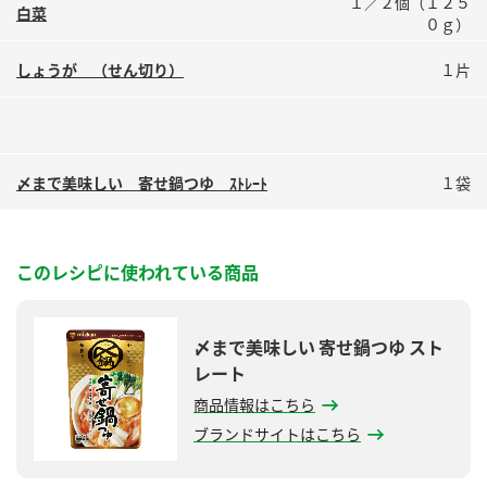
１／２個（１２５
鍋奉行マニュアル
白菜
ミツカン公式通販
０ｇ）
ミツカンのCM
キッザニア東京「ぽん酢工房」
しょうが （せん切り）
１片
ロングセラー商品 ＋ おすすめレシピ
人気商品 ＋ おすすめレシピ
〆まで美味しい 寄せ鍋つゆ ｽﾄﾚｰﾄ
１袋
検索
このレシピに使われている商品
業務用サイト
ミツカングループについて
製造所固有記号一覧
〆まで美味しい 寄せ鍋つゆ スト
レート
商品情報はこちら
ブランドサイトはこちら