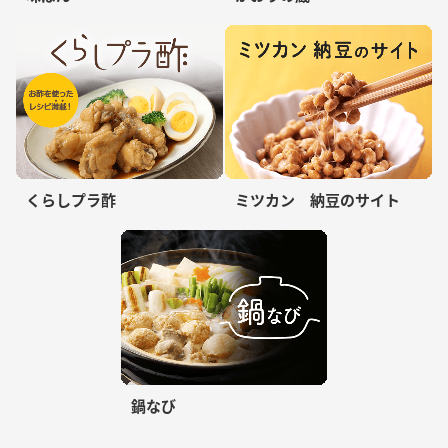
くらしプラ酢
ミツカン 納豆のサイト
鍋なび