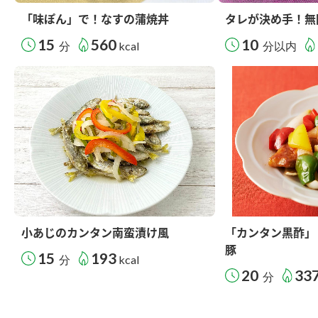
「味ぽん」で！なすの蒲焼丼
タレが決め手！無
15
560
10
分
kcal
分以内
小あじのカンタン南蛮漬け風
「カンタン黒酢」
豚
15
193
分
kcal
20
33
分