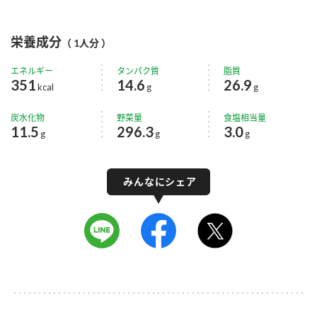
栄養成分
（ 1人分 ）
エネルギー
タンパク質
脂質
351
14.6
26.9
kcal
g
g
炭水化物
野菜量
食塩相当量
11.5
296.3
3.0
g
g
g