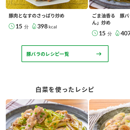
豚肉となすのさっぱり炒め
ごま油香る 豚バ
ん」炒め
15
398
分
kcal
15
40
分
豚バラのレシピ一覧
白菜を使ったレシピ