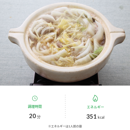
商品カテゴリ
新商品一覧
酢
調味酢
キャンペーン情報
お酢ドリンク
ぽん酢
ブランド・スペシャルサイト
ブランド・スペシャルサイト トップ
みりん風・料理酒
鍋用調味料
商品ブランドサイト
企業情報
Fibee（ファイビー）
国内事業概要
くらしプラ酢
つゆ
たれ
カンタン酢
ミツカングループについて
調理時間
エネルギー
お酢ドリンク
20
351
ミツカンを知る
企業理念
スープ
分
中華
kcal
味ぽん
※エネルギーは1人前の値
ぽん酢