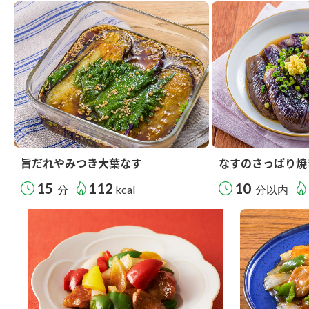
旨だれやみつき大葉なす
なすのさっぱり焼
15
112
10
分
kcal
分以内