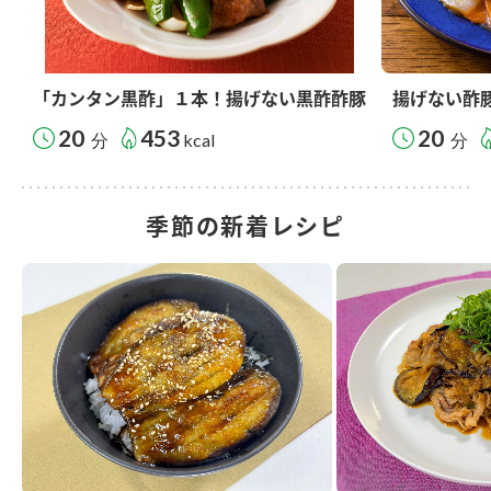
「カンタン黒酢」１本！揚げない黒酢酢豚
揚げない酢
20
453
20
分
kcal
分
季節の新着レシピ