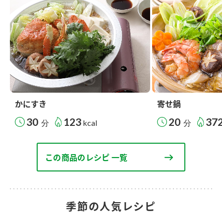
かにすき
寄せ鍋
30
123
20
37
分
kcal
分
この商品のレシピ 一覧
季節の人気レシピ