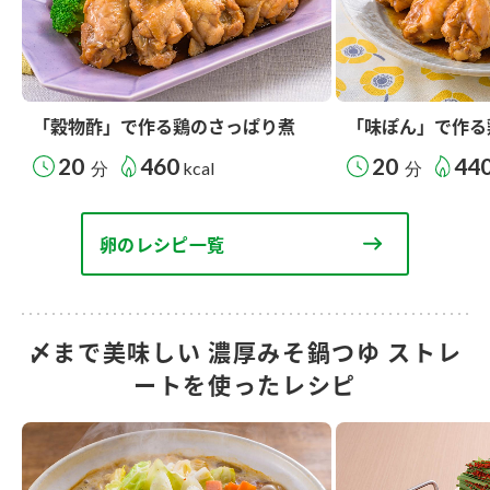
「穀物酢」で作る鶏のさっぱり煮
「味ぽん」で作る
20
460
20
44
分
kcal
分
卵のレシピ一覧
〆まで美味しい 濃厚みそ鍋つゆ ストレ
ートを使ったレシピ