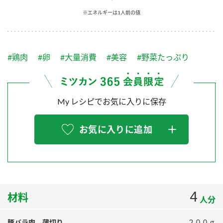
採用情報
環境への取り組み
※エネルギーは1人前の値
かおりの蔵
ミツカンの歴史
クイック調味料
レモン果汁
ニュースリリース
つゆ
水の文化センター（アーカイブ）
鍋なび
#鶏肉
#卵
#大量消費
#美容
#野菜たっぷり
ふりかけ
おすしの素
お客様相談センター
納豆のサイト
ZENB initiative
PIN印
お客様の声をいかしました
炊き込みご飯の素
米飯用調味液
My レシピでお気に入りに保存
三ツ判山吹
販売終了製品のご案内
千夜
MIM（ミツカンミュージアム）
お気に入りに追加
納豆
Fibee
よくあるご質問
スペシャルサイト
お酢を知ろう！
各部門が大切にしていること
お問い合わせ
すしラボ
地図から取り扱い店舗を探す
4
ぽん酢サワー
材料
人分
おいしさと健康への取り組み
納豆の豆知識
豚バラ肉 薄切り
２００ｇ