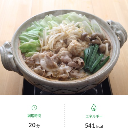
商品カテゴリ
新商品一覧
酢
調味酢
キャンペーン情報
お酢ドリンク
ぽん酢
ブランド・スペシャルサイト
ブランド・スペシャルサイト トップ
みりん風・料理酒
鍋用調味料
商品ブランドサイト
企業情報
Fibee（ファイビー）
国内事業概要
くらしプラ酢
つゆ
たれ
カンタン酢
ミツカングループについて
お酢ドリンク
ミツカンを知る
企業理念
スープ
中華
調理時間
エネルギー
味ぽん
20
541
分
kcal
ぽん酢