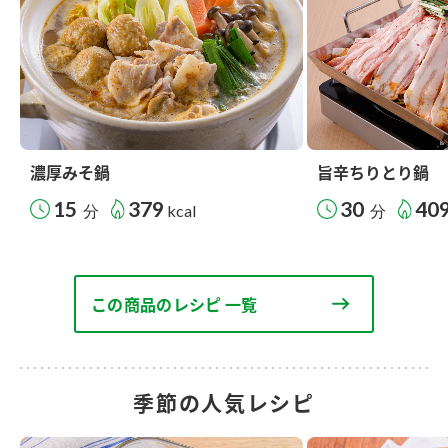
濃厚みそ鍋
旨辛ちりとり鍋
15
379
30
40
分
kcal
分
この商品のレシピ 一覧
季節の人気レシピ