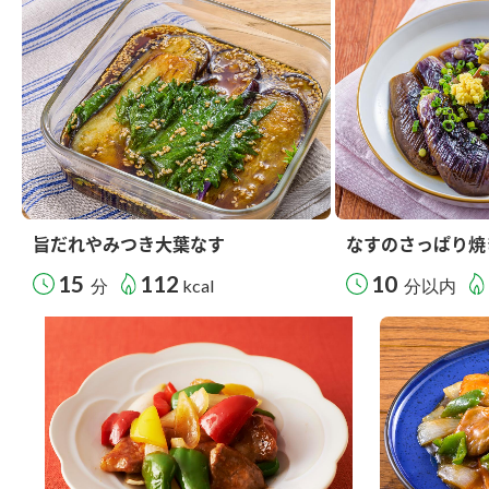
旨だれやみつき大葉なす
なすのさっぱり焼
15
112
10
分
kcal
分以内