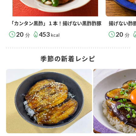
「カンタン黒酢」１本！揚げない黒酢酢豚
揚げない酢
20
453
20
分
kcal
分
季節の新着レシピ