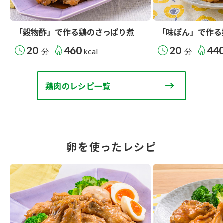
「穀物酢」で作る鶏のさっぱり煮
「味ぽん」で作る
20
460
20
44
分
kcal
分
鶏肉のレシピ一覧
卵を使ったレシピ