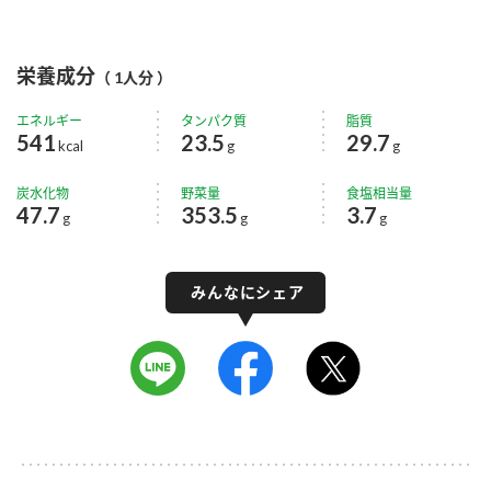
栄養成分
（ 1人分 ）
エネルギー
タンパク質
脂質
541
23.5
29.7
kcal
g
g
炭水化物
野菜量
食塩相当量
47.7
353.5
3.7
g
g
g