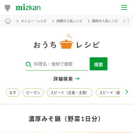
メニュー・レシピ
肉類の人気レシピ
鶏肉の人気レシピ
濃
おうちレシピ
おすすめレシピ
レシピ特集
検索
レシピカテゴリ一覧
詳細検索
商品からレシピを探す
なす
ピーマン
スピード（主食・主菜）
スピード（副菜・つ
レシピ名特集
濃厚みそ鍋（野菜1日分）
商品情報