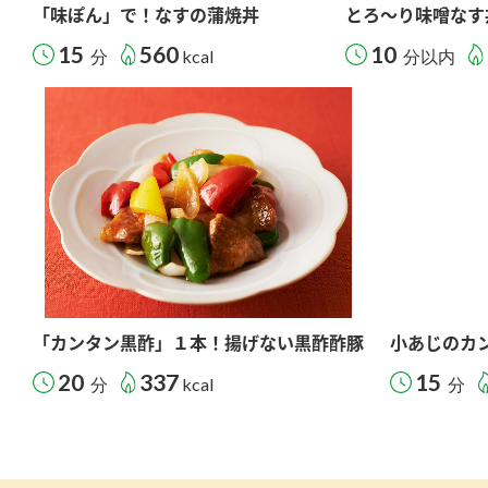
「味ぽん」で！なすの蒲焼丼
とろ～り味噌なす
15
560
10
分
kcal
分以内
「カンタン黒酢」１本！揚げない黒酢酢豚
小あじのカ
20
337
15
分
kcal
分