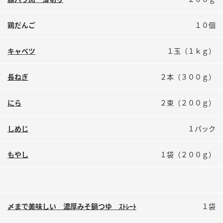
鍋奉行マニュアル
ミツカン公式通販
ミツカンのCM
キッザニア東京「ぽん酢工房」
鶏だんご
１０個
ロングセラー商品 ＋ おすすめレシピ
キャベツ
１玉（１ｋｇ）
人気商品 ＋ おすすめレシピ
長ねぎ
２本（３００ｇ）
検索
にら
２束（２００ｇ）
しめじ
１パック
業務用サイト
ミツカングループについて
製造所固有記号一覧
もやし
１袋（２００ｇ）
〆まで美味しい 濃厚みそ鍋つゆ ｽﾄﾚｰﾄ
１袋