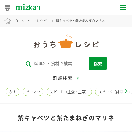
メニュー・レシピ
紫キャベツと紫たまねぎのマリネ
おうちレシピ
おすすめレシピ
レシピ特集
検索
レシピカテゴリ一覧
詳細検索
商品からレシピを探す
なす
ピーマン
スピード（主食・主菜）
スピード（副菜・つ
レシピ名特集
紫キャベツと紫たまねぎのマリネ
商品情報