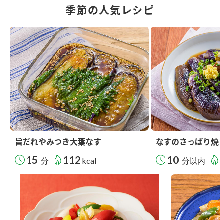
季節の人気レシピ
旨だれやみつき大葉なす
なすのさっぱり焼
15
112
10
分
kcal
分以内