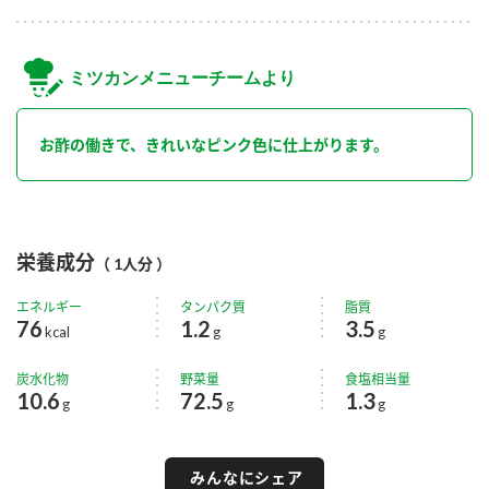
ミツカンメニューチームより
お酢の働きで、きれいなピンク色に仕上がります。
栄養成分
（ 1人分 ）
エネルギー
タンパク質
脂質
76
1.2
3.5
kcal
g
g
炭水化物
野菜量
食塩相当量
10.6
72.5
1.3
g
g
g