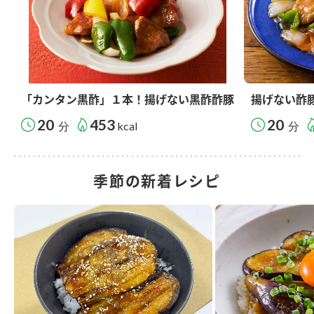
「カンタン黒酢」１本！揚げない黒酢酢豚
揚げない酢
20
453
20
分
kcal
分
季節の新着レシピ