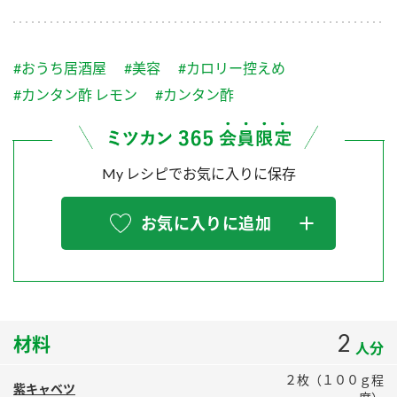
採用情報
環境への取り組み
かおりの蔵
ミツカンの歴史
クイック調味料
レモン果汁
ニュースリリース
つゆ
#おうち居酒屋
#美容
#カロリー控えめ
水の文化センター（アーカイブ）
鍋なび
#カンタン酢 レモン
#カンタン酢
ふりかけ
おすしの素
お客様相談センター
納豆のサイト
ZENB initiative
PIN印
お客様の声をいかしました
My レシピでお気に入りに保存
炊き込みご飯の素
米飯用調味液
三ツ判山吹
販売終了製品のご案内
千夜
MIM（ミツカンミュージアム）
お気に入りに追加
納豆
Fibee
よくあるご質問
スペシャルサイト
お酢を知ろう！
各部門が大切にしていること
お問い合わせ
すしラボ
2
材料
地図から取り扱い店舗を探す
ぽん酢サワー
人分
おいしさと健康への取り組み
納豆の豆知識
２枚（１００ｇ程
紫キャベツ