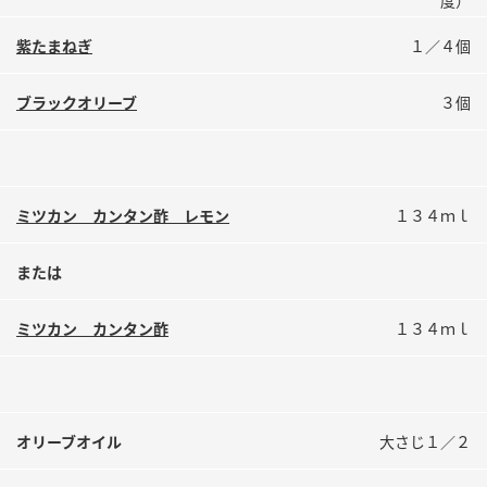
度）
鍋奉行マニュアル
ミツカン公式通販
紫たまねぎ
１／４個
ミツカンのCM
キッザニア東京「ぽん酢工房」
ロングセラー商品 ＋ おすすめレシピ
ブラックオリーブ
３個
人気商品 ＋ おすすめレシピ
ミツカン カンタン酢 レモン
１３４ｍｌ
検索
または
業務用サイト
ミツカングループについて
製造所固有記号一覧
ミツカン カンタン酢
１３４ｍｌ
オリーブオイル
大さじ１／２