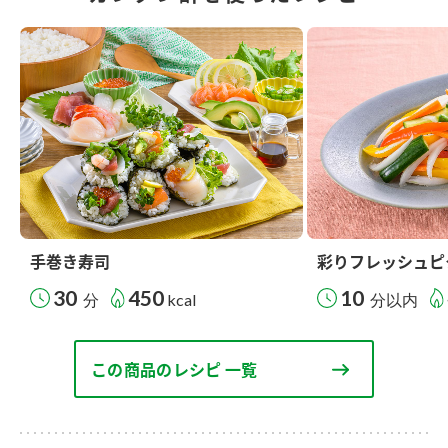
手巻き寿司
彩りフレッシュピ
30
450
10
分
kcal
分以内
この商品のレシピ 一覧