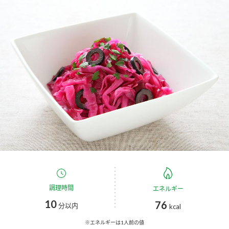
商品カテゴリ
新商品一覧
酢
調味酢
キャンペーン情報
お酢ドリンク
ぽん酢
ブランド・スペシャルサイト
ブランド・スペシャルサイト トップ
みりん風・料理酒
鍋用調味料
商品ブランドサイト
企業情報
Fibee（ファイビー）
国内事業概要
くらしプラ酢
つゆ
たれ
カンタン酢
ミツカングループについて
調理時間
エネルギー
お酢ドリンク
10
76
ミツカンを知る
企業理念
スープ
中華
分以内
kcal
味ぽん
※エネルギーは1人前の値
ぽん酢