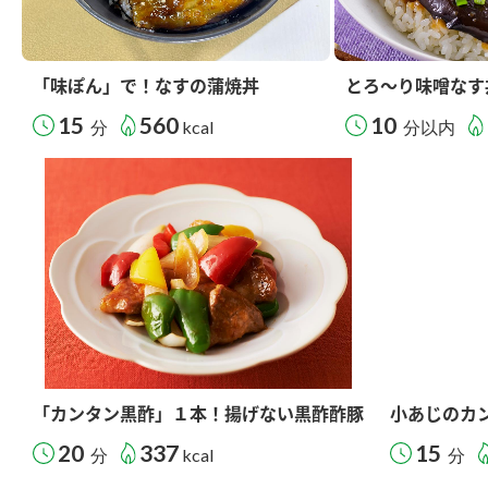
「味ぽん」で！なすの蒲焼丼
とろ～り味噌なす
15
560
10
分
kcal
分以内
「カンタン黒酢」１本！揚げない黒酢酢豚
小あじのカ
20
337
15
分
kcal
分