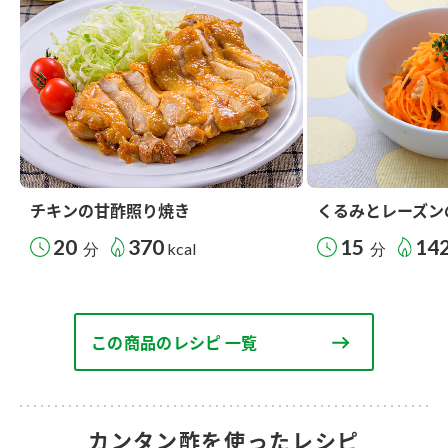
チキンの甘酢照り焼き
くるみとレーズン
20
370
15
14
分
kcal
分
この商品のレシピ 一覧
カンタン酢を使ったレシピ