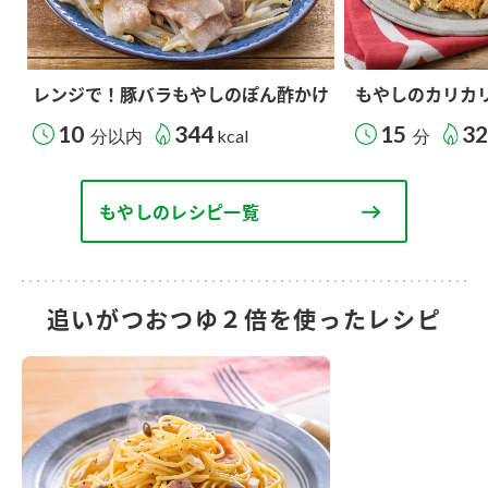
レンジで！豚バラもやしのぽん酢かけ
もやしのカリカ
10
344
15
3
分以内
kcal
分
もやしのレシピ一覧
追いがつおつゆ２倍を使ったレシピ