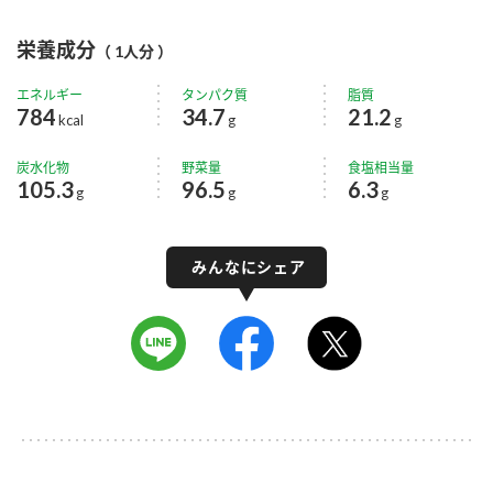
栄養成分
（ 1人分 ）
エネルギー
タンパク質
脂質
784
34.7
21.2
kcal
g
g
炭水化物
野菜量
食塩相当量
105.3
96.5
6.3
g
g
g