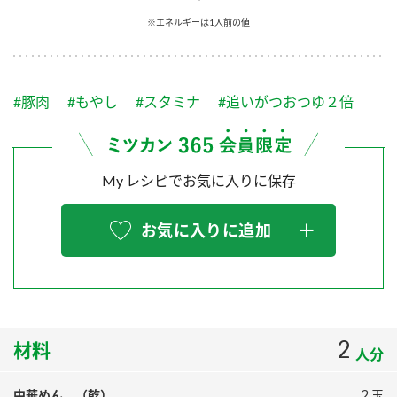
採用情報
環境への取り組み
※エネルギーは1人前の値
かおりの蔵
ミツカンの歴史
クイック調味料
レモン果汁
ニュースリリース
つゆ
水の文化センター（アーカイブ）
鍋なび
#豚肉
#もやし
#スタミナ
#追いがつおつゆ２倍
ふりかけ
おすしの素
お客様相談センター
納豆のサイト
ZENB initiative
PIN印
お客様の声をいかしました
炊き込みご飯の素
米飯用調味液
My レシピでお気に入りに保存
三ツ判山吹
販売終了製品のご案内
千夜
MIM（ミツカンミュージアム）
お気に入りに追加
納豆
Fibee
よくあるご質問
スペシャルサイト
お酢を知ろう！
各部門が大切にしていること
お問い合わせ
すしラボ
地図から取り扱い店舗を探す
2
ぽん酢サワー
材料
人分
おいしさと健康への取り組み
納豆の豆知識
中華めん （乾）
２玉