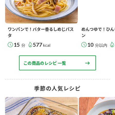
ワンパンで！バター香るしめじパス
めんつゆで！ひん
タ
ン
15
577
10
分
kcal
分以内
この商品のレシピ 一覧
季節の人気レシピ