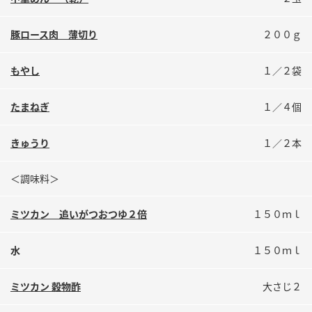
鍋奉行マニュアル
ミツカン公式通販
ミツカンのCM
キッザニア東京「ぽん酢工房」
豚ロース肉 薄切り
２００ｇ
ロングセラー商品 ＋ おすすめレシピ
もやし
１／２袋
人気商品 ＋ おすすめレシピ
たまねぎ
１／４個
検索
きゅうり
１／２本
＜調味料＞
業務用サイト
ミツカングループについて
製造所固有記号一覧
ミツカン 追いがつおつゆ２倍
１５０ｍｌ
水
１５０ｍｌ
ミツカン 穀物酢
大さじ２