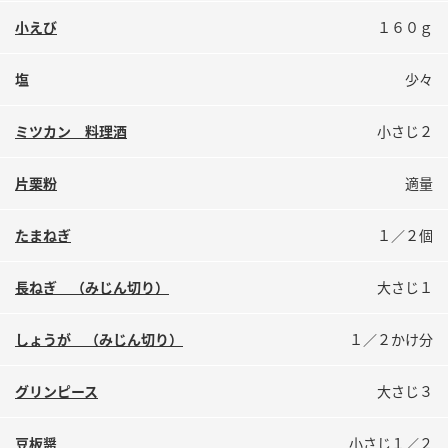
鍋奉行マニュアル
ミツカン公式通販
小えび
１６０ｇ
ミツカンのCM
キッザニア東京「ぽん酢工房」
塩
少々
ロングセラー商品 ＋ おすすめレシピ
人気商品 ＋ おすすめレシピ
ミツカン 料理酒
小さじ２
片栗粉
適量
検索
たまねぎ
１／２個
業務用サイト
ミツカングループについて
製造所固有記号一覧
長ねぎ （みじん切り）
大さじ１
しょうが （みじん切り）
１／２かけ分
グリンピース
大さじ３
豆板醤
小さじ１／２