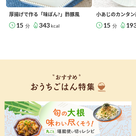
厚揚げで作る「味ぽん?」酢豚風
小あじのカンタン
15
343
15
19
分
kcal
分