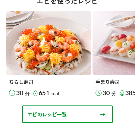
エビを使ったレシピ
ちらし寿司
手まり寿司
30
651
30
38
分
kcal
分
エビのレシピ一覧