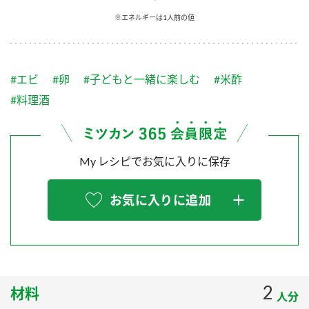
採用情報
環境への取り組み
※エネルギーは1人前の値
かおりの蔵
ミツカンの歴史
クイック調味料
レモン果汁
ニュースリリース
つゆ
水の文化センター（アーカイブ）
鍋なび
#エビ
#卵
#子どもと一緒に楽しむ
#米酢
ふりかけ
おすしの素
お客様相談センター
納豆のサイト
#料理酒
ZENB initiative
PIN印
お客様の声をいかしました
炊き込みご飯の素
米飯用調味液
三ツ判山吹
My レシピでお気に入りに保存
販売終了製品のご案内
千夜
MIM（ミツカンミュージアム）
納豆
Fibee
よくあるご質問
お気に入りに追加
スペシャルサイト
お酢を知ろう！
各部門が大切にしていること
お問い合わせ
すしラボ
地図から取り扱い店舗を探す
ぽん酢サワー
おいしさと健康への取り組み
2
材料
納豆の豆知識
人分