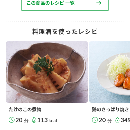
この商品のレシピ 一覧
料理酒を使ったレシピ
たけのこの煮物
鶏のさっぱり焼き
20
113
20
34
分
kcal
分