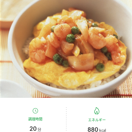
商品カテゴリ
新商品一覧
酢
調味酢
キャンペーン情報
お酢ドリンク
ぽん酢
ブランド・スペシャルサイト
ブランド・スペシャルサイト トップ
みりん風・料理酒
鍋用調味料
商品ブランドサイト
企業情報
Fibee（ファイビー）
国内事業概要
くらしプラ酢
つゆ
たれ
カンタン酢
ミツカングループについて
お酢ドリンク
ミツカンを知る
企業理念
スープ
中華
調理時間
エネルギー
味ぽん
20
880
分
kcal
ぽん酢