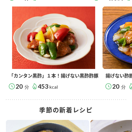
「カンタン黒酢」１本！揚げない黒酢酢豚
揚げない酢
20
453
20
分
kcal
分
季節の新着レシピ