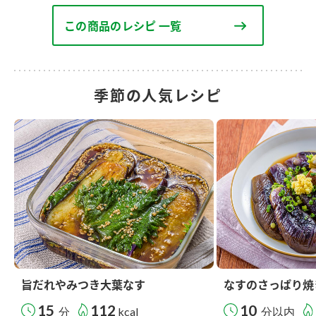
この商品のレシピ 一覧
季節の人気レシピ
旨だれやみつき大葉なす
なすのさっぱり焼
15
112
10
分
kcal
分以内