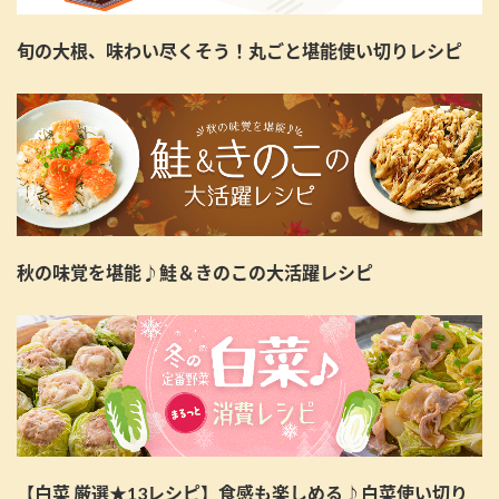
旬の大根、味わい尽くそう！丸ごと堪能使い切りレシピ
秋の味覚を堪能♪鮭＆きのこの大活躍レシピ
【白菜 厳選★13レシピ】食感も楽しめる♪白菜使い切り