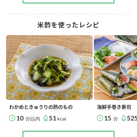
米酢を使ったレシピ
わかめときゅうりの酢のもの
海鮮手巻き寿司
10
51
15
52
分以内
kcal
分