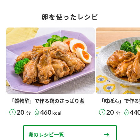
卵を使ったレシピ
「穀物酢」で作る鶏のさっぱり煮
「味ぽん」で作る
20
460
20
44
分
kcal
分
卵のレシピ一覧