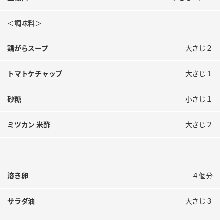
＜調味料＞
鶏がらスープ
大さじ２
トマトケチャップ
大さじ１
砂糖
小さじ１
ミツカン 米酢
大さじ２
溶き卵
４個分
サラダ油
大さじ３