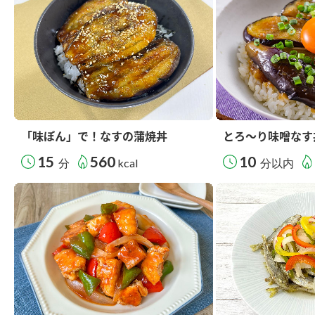
「味ぽん」で！なすの蒲焼丼
とろ～り味噌なす
15
560
10
分
kcal
分以内