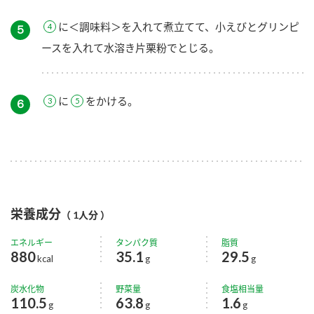
に＜調味料＞を入れて煮立てて、小えびとグリンピ
５
ースを入れて水溶き片栗粉でとじる。
に
をかける。
６
栄養成分
（ 1人分 ）
エネルギー
タンパク質
脂質
880
35.1
29.5
kcal
g
g
炭水化物
野菜量
食塩相当量
110.5
63.8
1.6
g
g
g