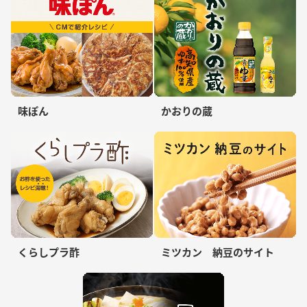
味ぽん
かおりの蔵
くらしプラ酢
ミツカン 納豆のサイト