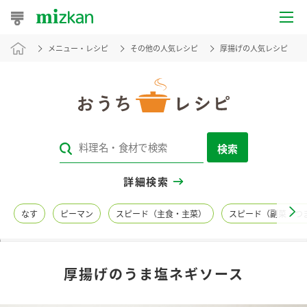
メニュー・レシピ
その他の人気レシピ
厚揚げの人気レシピ
おうちレシピ
おすすめレシピ
レシピ特集
検索
レシピカテゴリ一覧
詳細検索
商品からレシピを探す
なす
ピーマン
スピード（主食・主菜）
スピード（副菜・つ
レシピ名特集
厚揚げのうま塩ネギソース
商品情報