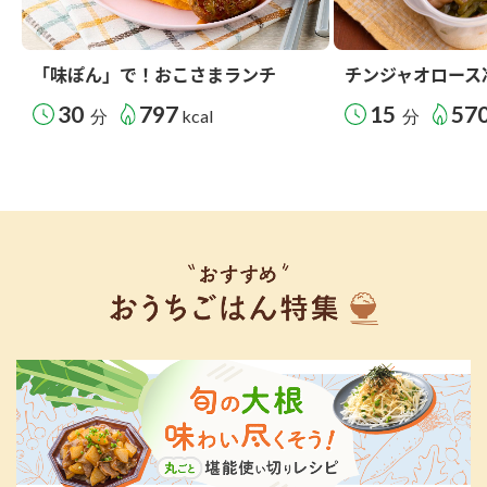
「味ぽん」で！おこさまランチ
チンジャオロース
30
797
15
57
分
kcal
分