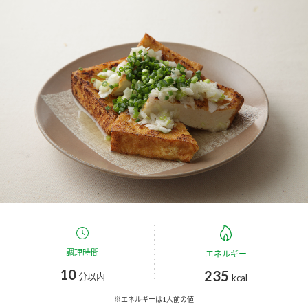
商品カテゴリ
新商品一覧
酢
調味酢
キャンペーン情報
お酢ドリンク
ぽん酢
ブランド・スペシャルサイト
ブランド・スペシャルサイト トップ
みりん風・料理酒
鍋用調味料
商品ブランドサイト
企業情報
Fibee（ファイビー）
国内事業概要
くらしプラ酢
つゆ
たれ
カンタン酢
ミツカングループについて
調理時間
エネルギー
お酢ドリンク
10
235
ミツカンを知る
企業理念
スープ
中華
分以内
kcal
味ぽん
※エネルギーは1人前の値
ぽん酢