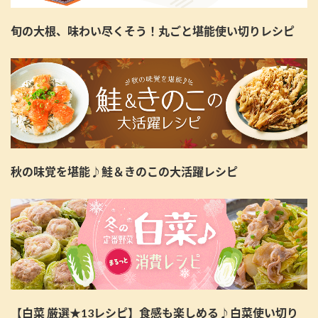
旬の大根、味わい尽くそう！丸ごと堪能使い切りレシピ
秋の味覚を堪能♪鮭＆きのこの大活躍レシピ
【白菜 厳選★13レシピ】食感も楽しめる♪白菜使い切り