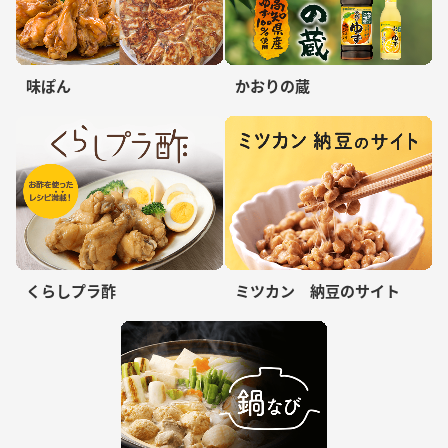
味ぽん
かおりの蔵
くらしプラ酢
ミツカン 納豆のサイト