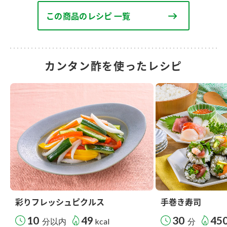
この商品のレシピ 一覧
カンタン酢を使ったレシピ
彩りフレッシュピクルス
手巻き寿司
10
49
30
45
分以内
kcal
分