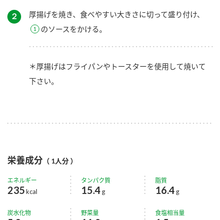
厚揚げを焼き、食べやすい大きさに切って盛り付け、
２
のソースをかける。
＊厚揚げはフライパンやトースターを使用して焼いて
下さい。
栄養成分
（ 1人分 ）
エネルギー
タンパク質
脂質
235
15.4
16.4
kcal
g
g
炭水化物
野菜量
食塩相当量