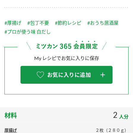
採用情報
環境への取り組み
かおりの蔵
ミツカンの歴史
クイック調味料
レモン果汁
ニュースリリース
つゆ
#厚揚げ
#包丁不要
#節約レシピ
#おうち居酒屋
水の文化センター（アーカイブ）
鍋なび
#プロが使う味 白だし
ふりかけ
おすしの素
お客様相談センター
納豆のサイト
ZENB initiative
PIN印
お客様の声をいかしました
My レシピでお気に入りに保存
炊き込みご飯の素
米飯用調味液
三ツ判山吹
販売終了製品のご案内
千夜
MIM（ミツカンミュージアム）
お気に入りに追加
納豆
Fibee
よくあるご質問
スペシャルサイト
お酢を知ろう！
各部門が大切にしていること
お問い合わせ
すしラボ
2
材料
地図から取り扱い店舗を探す
ぽん酢サワー
人分
おいしさと健康への取り組み
納豆の豆知識
厚揚げ
２枚（２８０ｇ）