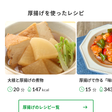
厚揚げを使ったレシピ
大根と厚揚げの煮物
厚揚げで作る「味
20
147
15
34
分
kcal
分
厚揚げのレシピ一覧