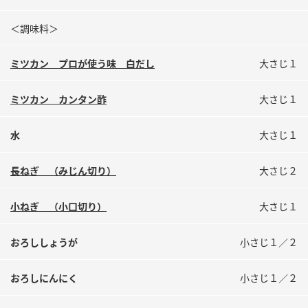
鍋奉行マニュアル
ミツカン公式通販
＜調味料＞
ミツカンのCM
キッザニア東京「ぽん酢工房」
ロングセラー商品 ＋ おすすめレシピ
ミツカン プロが使う味 白だし
大さじ１
人気商品 ＋ おすすめレシピ
ミツカン カンタン酢
大さじ１
水
大さじ１
検索
長ねぎ （みじん切り）
大さじ２
業務用サイト
ミツカングループについて
製造所固有記号一覧
小ねぎ （小口切り）
大さじ１
おろししょうが
小さじ１／２
おろしにんにく
小さじ１／２