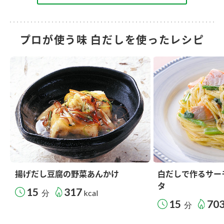
プロが使う味 白だしを使ったレシピ
揚げだし豆腐の野菜あんかけ
白だしで作るサー
タ
15
317
分
kcal
15
70
分