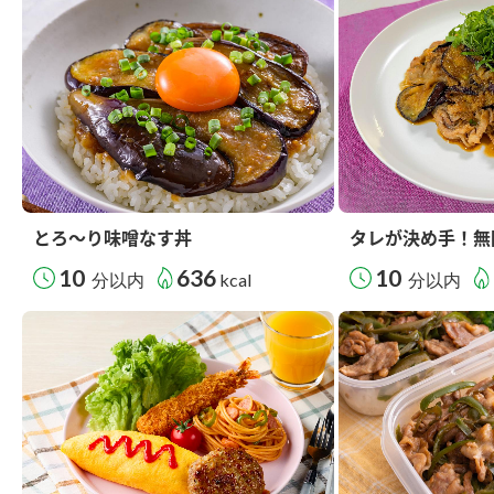
とろ～り味噌なす丼
タレが決め手！無
10
636
10
分以内
kcal
分以内