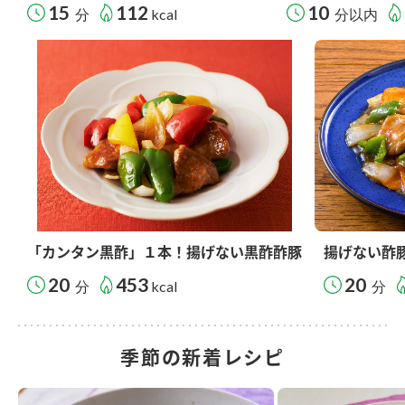
15
112
10
分
kcal
分以内
「カンタン黒酢」１本！揚げない黒酢酢豚
揚げない酢
20
453
20
分
kcal
分
季節の新着レシピ