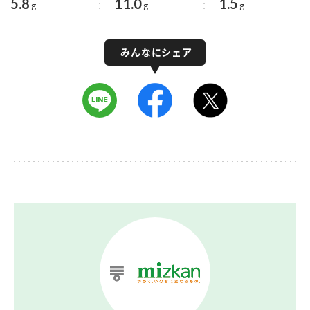
5.8
11.0
1.5
g
g
g