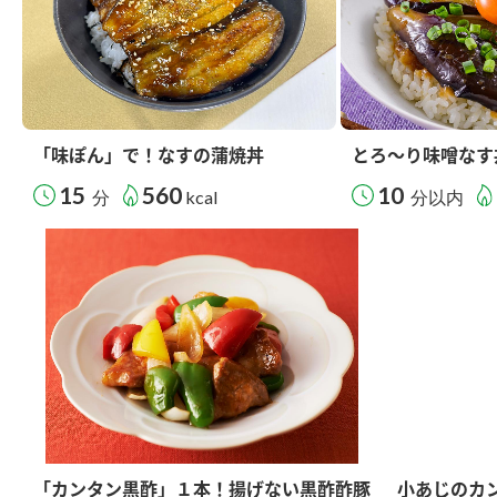
「味ぽん」で！なすの蒲焼丼
とろ～り味噌なす
15
560
10
分
kcal
分以内
「カンタン黒酢」１本！揚げない黒酢酢豚
小あじのカ