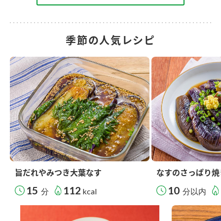
季節の人気レシピ
旨だれやみつき大葉なす
なすのさっぱり焼
15
112
10
分
kcal
分以内