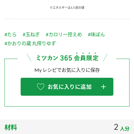
採用情報
環境への取り組み
※エネルギーは1人前の値
かおりの蔵
ミツカンの歴史
クイック調味料
レモン果汁
ニュースリリース
つゆ
水の文化センター（アーカイブ）
鍋なび
#たら
#玉ねぎ
#カロリー控えめ
#味ぽん
ふりかけ
おすしの素
お客様相談センター
納豆のサイト
#かおりの蔵 丸搾りゆず
ZENB initiative
PIN印
お客様の声をいかしました
炊き込みご飯の素
米飯用調味液
三ツ判山吹
My レシピでお気に入りに保存
販売終了製品のご案内
千夜
MIM（ミツカンミュージアム）
納豆
Fibee
よくあるご質問
お気に入りに追加
スペシャルサイト
お酢を知ろう！
各部門が大切にしていること
お問い合わせ
すしラボ
地図から取り扱い店舗を探す
ぽん酢サワー
おいしさと健康への取り組み
2
材料
納豆の豆知識
人分