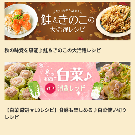
秋の味覚を堪能♪鮭＆きのこの大活躍レシピ
【白菜 厳選★13レシピ】食感も楽しめる♪白菜使い切り
レシピ