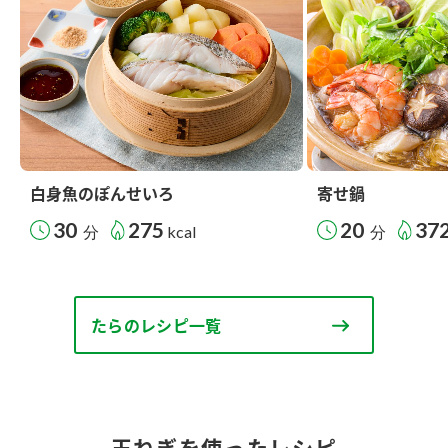
白身魚のぽんせいろ
寄せ鍋
30
275
20
37
分
kcal
分
たらのレシピ一覧
玉ねぎを使ったレシピ