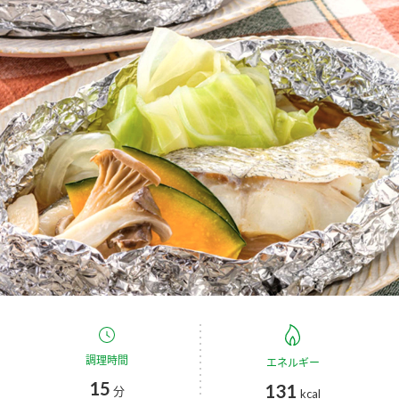
商品カテゴリ
新商品一覧
酢
調味酢
キャンペーン情報
お酢ドリンク
ぽん酢
ブランド・スペシャルサイト
ブランド・スペシャルサイト トップ
みりん風・料理酒
鍋用調味料
商品ブランドサイト
企業情報
Fibee（ファイビー）
国内事業概要
くらしプラ酢
つゆ
たれ
カンタン酢
ミツカングループについて
お酢ドリンク
ミツカンを知る
企業理念
スープ
中華
調理時間
エネルギー
味ぽん
15
131
分
kcal
ぽん酢