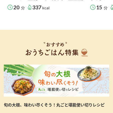
20
337
15
分
kcal
分
旬の大根、味わい尽くそう！丸ごと堪能使い切りレシピ