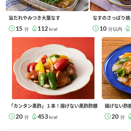
旨だれやみつき大葉なす
なすのさっぱり焼
15
112
10
分
kcal
分以内
「カンタン黒酢」１本！揚げない黒酢酢豚
揚げない酢
20
453
20
分
kcal
分