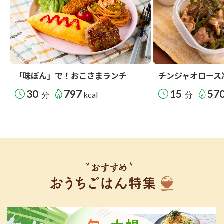
「味ぽん」で！おこさまランチ
チンジャオロース
30
797
15
57
分
kcal
分