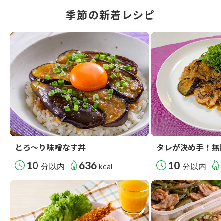
季節の新着レシピ
とろ～り味噌なす丼
タレが決め手！無
10
636
10
分以内
kcal
分以内