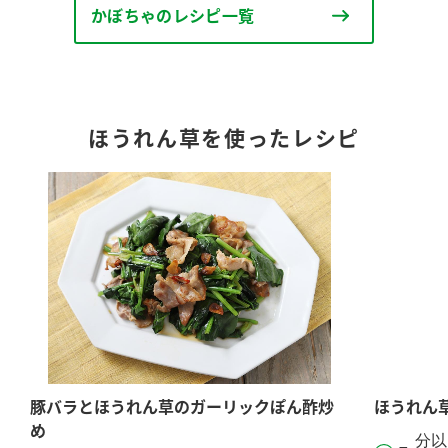
かぼちゃのレシピ一覧
ほうれん草を使ったレシピ
豚バラとほうれん草のガーリックぽん酢炒
ほうれん
め
分以