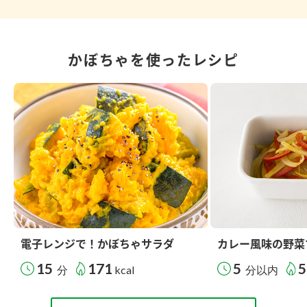
かぼちゃを使ったレシピ
電子レンジで！かぼちゃサラダ
カレー風味の野菜
15
171
5
5
分
kcal
分以内