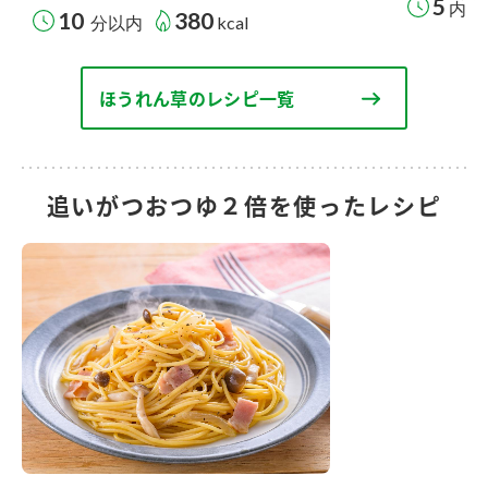
5
内
10
380
分以内
kcal
ほうれん草のレシピ一覧
追いがつおつゆ２倍を使ったレシピ