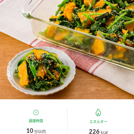
商品カテゴリ
新商品一覧
酢
調味酢
キャンペーン情報
お酢ドリンク
ぽん酢
ブランド・スペシャルサイト
ブランド・スペシャルサイト トップ
みりん風・料理酒
鍋用調味料
商品ブランドサイト
企業情報
Fibee（ファイビー）
国内事業概要
くらしプラ酢
つゆ
たれ
カンタン酢
ミツカングループについて
お酢ドリンク
ミツカンを知る
企業理念
スープ
中華
調理時間
エネルギー
味ぽん
10
226
分以内
kcal
ぽん酢