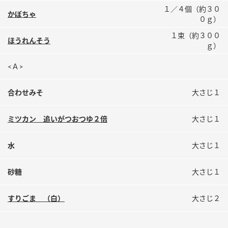
鍋奉行マニュアル
１／４個（約３０
ミツカン公式通販
かぼちゃ
０ｇ）
ミツカンのCM
キッザニア東京「ぽん酢工房」
１束（約３００
ほうれんそう
ロングセラー商品 ＋ おすすめレシピ
ｇ）
人気商品 ＋ おすすめレシピ
<Ａ>
合わせみそ
大さじ１
検索
ミツカン 追いがつおつゆ２倍
大さじ１
業務用サイト
ミツカングループについて
製造所固有記号一覧
水
大さじ１
砂糖
大さじ１
すりごま （白）
大さじ２