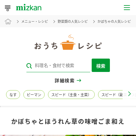
メニュー・レシピ
野菜類の人気レシピ
かぼちゃの人気レシピ
おうちレシピ
おすすめレシピ
レシピ特集
検索
レシピカテゴリ一覧
詳細検索
商品からレシピを探す
なす
ピーマン
スピード（主食・主菜）
スピード（副菜・つ
レシピ名特集
かぼちゃとほうれん草の味噌ごま和え
商品情報