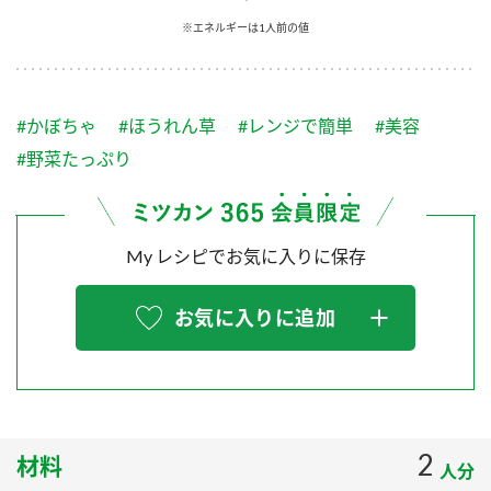
採用情報
環境への取り組み
※エネルギーは1人前の値
かおりの蔵
ミツカンの歴史
クイック調味料
レモン果汁
ニュースリリース
つゆ
水の文化センター（アーカイブ）
鍋なび
#かぼちゃ
#ほうれん草
#レンジで簡単
#美容
ふりかけ
おすしの素
お客様相談センター
納豆のサイト
#野菜たっぷり
ZENB initiative
PIN印
お客様の声をいかしました
炊き込みご飯の素
米飯用調味液
三ツ判山吹
My レシピでお気に入りに保存
販売終了製品のご案内
千夜
MIM（ミツカンミュージアム）
納豆
Fibee
よくあるご質問
お気に入りに追加
スペシャルサイト
お酢を知ろう！
各部門が大切にしていること
お問い合わせ
すしラボ
地図から取り扱い店舗を探す
ぽん酢サワー
おいしさと健康への取り組み
2
材料
納豆の豆知識
人分