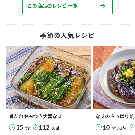
この商品のレシピ 一覧
季節の人気レシピ
旨だれやみつき大葉なす
なすのさっぱり焼
15
112
10
分
kcal
分以内