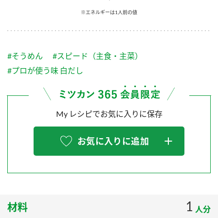
採用情報
環境への取り組み
※エネルギーは1人前の値
かおりの蔵
ミツカンの歴史
クイック調味料
レモン果汁
ニュースリリース
つゆ
水の文化センター（アーカイブ）
鍋なび
#そうめん
#スピード（主食・主菜）
ふりかけ
おすしの素
お客様相談センター
納豆のサイト
#プロが使う味 白だし
ZENB initiative
PIN印
お客様の声をいかしました
炊き込みご飯の素
米飯用調味液
三ツ判山吹
My レシピでお気に入りに保存
販売終了製品のご案内
千夜
MIM（ミツカンミュージアム）
納豆
Fibee
よくあるご質問
お気に入りに追加
スペシャルサイト
お酢を知ろう！
各部門が大切にしていること
お問い合わせ
すしラボ
地図から取り扱い店舗を探す
ぽん酢サワー
おいしさと健康への取り組み
1
材料
納豆の豆知識
人分