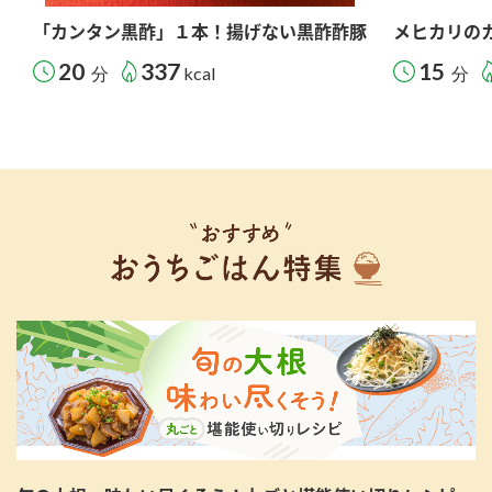
「カンタン黒酢」１本！揚げない黒酢酢豚
メヒカリの
20
337
15
分
kcal
分