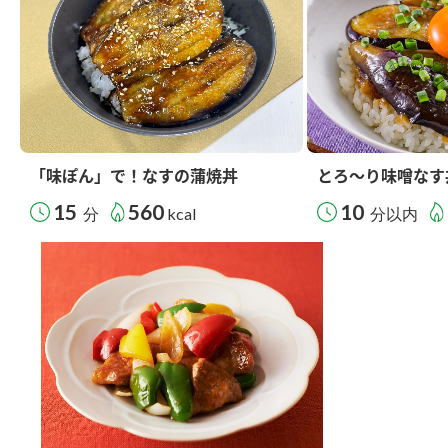
「味ぽん」で！なすの蒲焼丼
とろ～り味噌なす
15
560
10
分
kcal
分以内