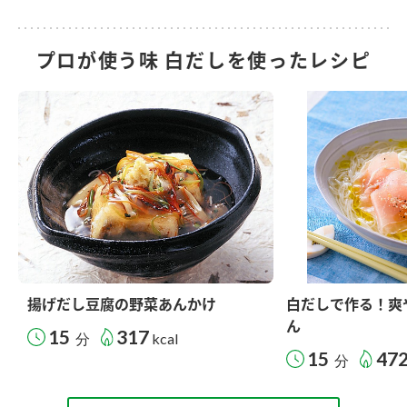
プロが使う味 白だしを使ったレシピ
揚げだし豆腐の野菜あんかけ
白だしで作る！爽
ん
15
317
分
kcal
15
47
分