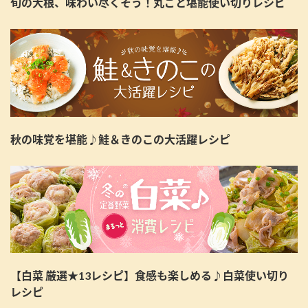
旬の大根、味わい尽くそう！丸ごと堪能使い切りレシピ
秋の味覚を堪能♪鮭＆きのこの大活躍レシピ
【白菜 厳選★13レシピ】食感も楽しめる♪白菜使い切り
レシピ