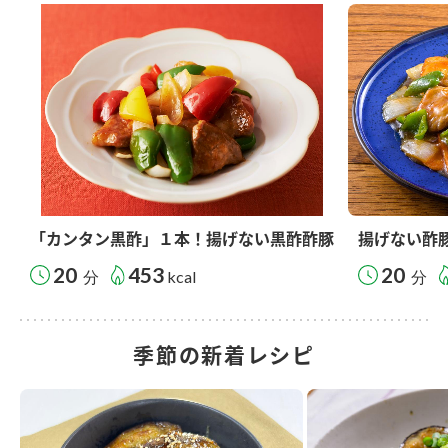
「カンタン黒酢」１本！揚げない黒酢酢豚
揚げない酢
20
453
20
分
kcal
分
季節の新着レシピ