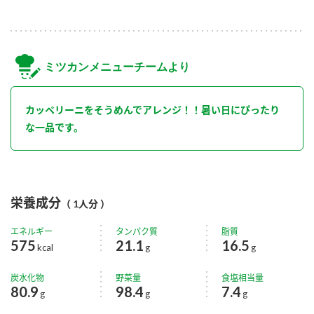
ミツカンメニューチームより
カッペリーニをそうめんでアレンジ！！暑い日にぴったり
な一品です。
栄養成分
（ 1人分 ）
エネルギー
タンパク質
脂質
575
21.1
16.5
kcal
g
g
炭水化物
野菜量
食塩相当量
80.9
98.4
7.4
g
g
g