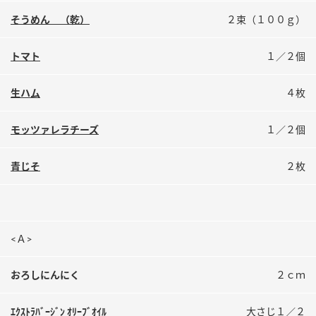
鍋奉行マニュアル
ミツカン公式通販
そうめん （乾）
２束（１００ｇ）
ミツカンのCM
キッザニア東京「ぽん酢工房」
トマト
１／２個
ロングセラー商品 ＋ おすすめレシピ
人気商品 ＋ おすすめレシピ
生ハム
４枚
モッツァレラチーズ
１／２個
検索
青じそ
２枚
業務用サイト
ミツカングループについて
製造所固有記号一覧
<Ａ>
おろしにんにく
２ｃｍ
ｴｸｽﾄﾗﾊﾞｰｼﾞﾝ ｵﾘｰﾌﾞｵｲﾙ
大さじ１／２