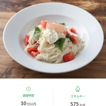
商品カテゴリ
新商品一覧
酢
調味酢
キャンペーン情報
お酢ドリンク
ぽん酢
ブランド・スペシャルサイト
ブランド・スペシャルサイト トップ
みりん風・料理酒
鍋用調味料
商品ブランドサイト
企業情報
Fibee（ファイビー）
国内事業概要
くらしプラ酢
つゆ
たれ
カンタン酢
ミツカングループについて
お酢ドリンク
ミツカンを知る
企業理念
スープ
中華
調理時間
エネルギー
味ぽん
10
575
分以内
kcal
ぽん酢