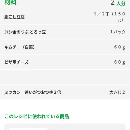
2
材料
人分
鍋奉行マニュアル
ミツカン公式通販
ミツカンのCM
キッザニア東京「ぽん酢工房」
１／２丁（１５０
絹ごし豆腐
ｇ）
ロングセラー商品 ＋ おすすめレシピ
ﾐﾂｶﾝ金のつぶ とろっ豆
１パック
人気商品 ＋ おすすめレシピ
キムチ （白菜）
６０ｇ
検索
ピザ用チーズ
６０ｇ
業務用サイト
ミツカングループについて
製造所固有記号一覧
ミツカン 追いがつおつゆ２倍
大さじ２
このレシピに使われている商品