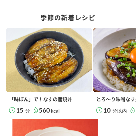
季節の新着レシピ
「味ぽん」で！なすの蒲焼丼
とろ～り味噌なす
15
560
10
分
kcal
分以内