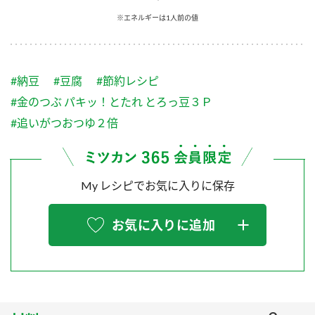
採用情報
環境への取り組み
※エネルギーは1人前の値
かおりの蔵
ミツカンの歴史
クイック調味料
レモン果汁
ニュースリリース
つゆ
水の文化センター（アーカイブ）
鍋なび
#納豆
#豆腐
#節約レシピ
ふりかけ
おすしの素
お客様相談センター
納豆のサイト
#金のつぶ パキッ！とたれ とろっ豆３Ｐ
ZENB initiative
PIN印
#追いがつおつゆ２倍
お客様の声をいかしました
炊き込みご飯の素
米飯用調味液
三ツ判山吹
販売終了製品のご案内
千夜
MIM（ミツカンミュージアム）
My レシピでお気に入りに保存
納豆
Fibee
よくあるご質問
スペシャルサイト
お気に入りに追加
お酢を知ろう！
各部門が大切にしていること
お問い合わせ
すしラボ
地図から取り扱い店舗を探す
ぽん酢サワー
おいしさと健康への取り組み
納豆の豆知識