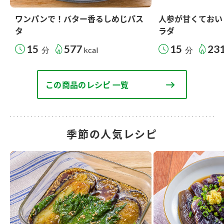
ワンパンで！バター香るしめじパス
人参が甘くておい
タ
ラダ
15
577
15
23
分
kcal
分
この商品のレシピ 一覧
季節の人気レシピ