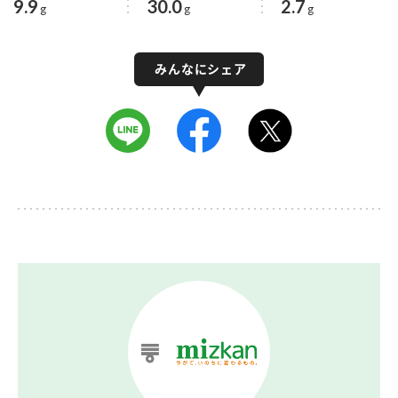
9.9
30.0
2.7
g
g
g