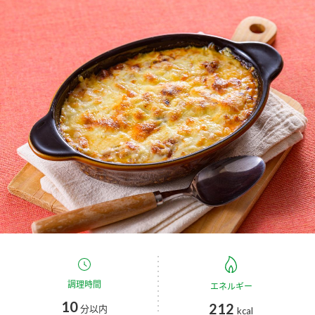
商品カテゴリ
新商品一覧
酢
調味酢
キャンペーン情報
お酢ドリンク
ぽん酢
ブランド・スペシャルサイト
ブランド・スペシャルサイト トップ
みりん風・料理酒
鍋用調味料
商品ブランドサイト
企業情報
Fibee（ファイビー）
国内事業概要
くらしプラ酢
つゆ
たれ
カンタン酢
ミツカングループについて
お酢ドリンク
ミツカンを知る
企業理念
スープ
中華
調理時間
エネルギー
味ぽん
10
212
分以内
kcal
ぽん酢