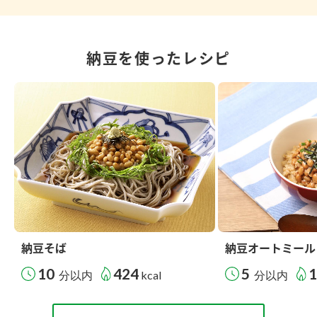
納豆を使ったレシピ
納豆そば
納豆オートミール
10
424
5
分以内
kcal
分以内