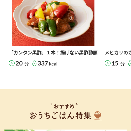
「カンタン黒酢」１本！揚げない黒酢酢豚
メヒカリの
20
337
15
分
kcal
分