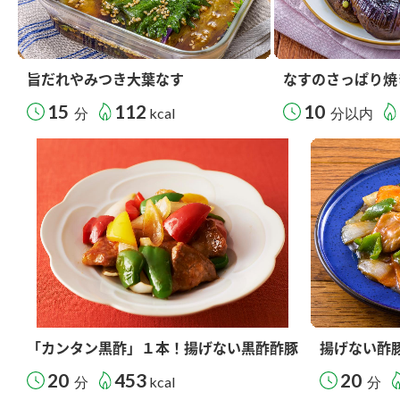
旨だれやみつき大葉なす
なすのさっぱり焼
15
112
10
分
kcal
分以内
「カンタン黒酢」１本！揚げない黒酢酢豚
揚げない酢
20
453
20
分
kcal
分