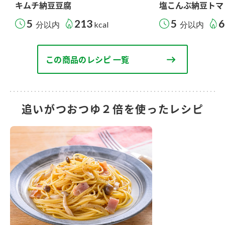
キムチ納豆豆腐
塩こんぶ納豆トマ
5
213
5
6
分以内
kcal
分以内
この商品のレシピ 一覧
追いがつおつゆ２倍を使ったレシピ