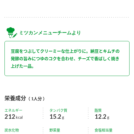
ミツカンメニューチームより
豆腐をつぶしてクリーミーな仕上がりに。納豆とキムチの
発酵の旨みにつゆのコクを合わせ、チーズで香ばしく焼き
上げた一品。
栄養成分
（ 1人分 ）
エネルギー
タンパク質
脂質
212
15.2
12.2
kcal
g
g
炭水化物
野菜量
食塩相当量