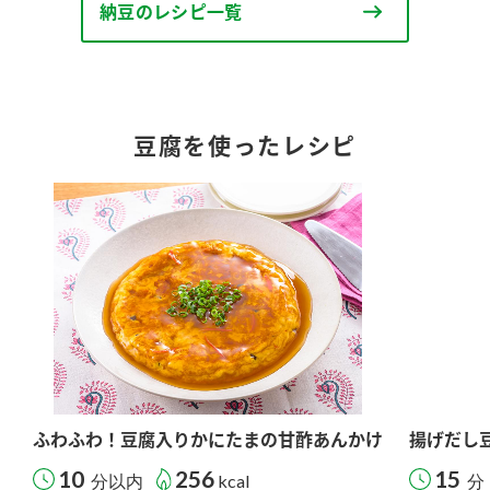
納豆のレシピ一覧
豆腐を使ったレシピ
ふわふわ！豆腐入りかにたまの甘酢あんかけ
揚げだし
10
256
15
分以内
kcal
分