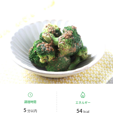
商品カテゴリ
新商品一覧
酢
調味酢
キャンペーン情報
お酢ドリンク
ぽん酢
ブランド・スペシャルサイト
ブランド・スペシャルサイト トップ
みりん風・料理酒
鍋用調味料
商品ブランドサイト
企業情報
Fibee（ファイビー）
国内事業概要
くらしプラ酢
つゆ
たれ
カンタン酢
ミツカングループについて
お酢ドリンク
ミツカンを知る
企業理念
スープ
中華
調理時間
エネルギー
味ぽん
5
54
分以内
kcal
ぽん酢