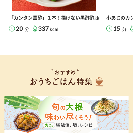
「カンタン黒酢」１本！揚げない黒酢酢豚
小あじのカ
20
337
15
分
kcal
分