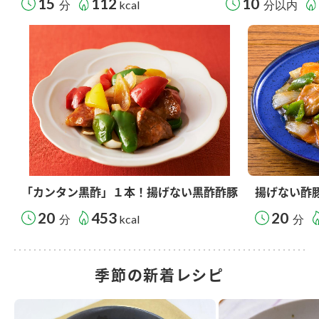
15
112
10
分
kcal
分以内
「カンタン黒酢」１本！揚げない黒酢酢豚
揚げない酢
20
453
20
分
kcal
分
季節の新着レシピ