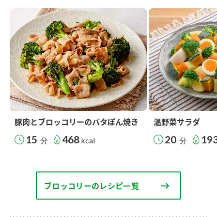
豚肉とブロッコリーのバタぽん焼き
温野菜サラダ
15
468
20
19
分
kcal
分
ブロッコリーのレシピ一覧