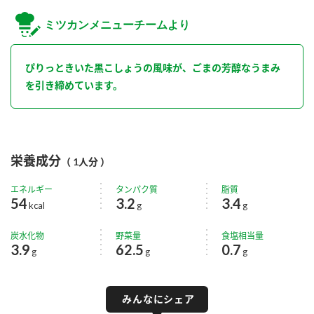
ミツカンメニューチームより
ぴりっときいた黒こしょうの風味が、ごまの芳醇なうまみ
を引き締めています。
栄養成分
（ 1人分 ）
エネルギー
タンパク質
脂質
54
3.2
3.4
kcal
g
g
炭水化物
野菜量
食塩相当量
3.9
62.5
0.7
g
g
g