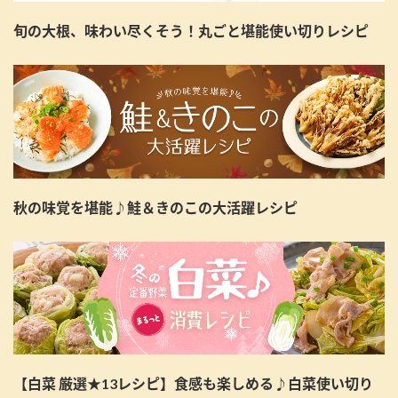
旬の大根、味わい尽くそう！丸ごと堪能使い切りレシピ
秋の味覚を堪能♪鮭＆きのこの大活躍レシピ
【白菜 厳選★13レシピ】食感も楽しめる♪白菜使い切り