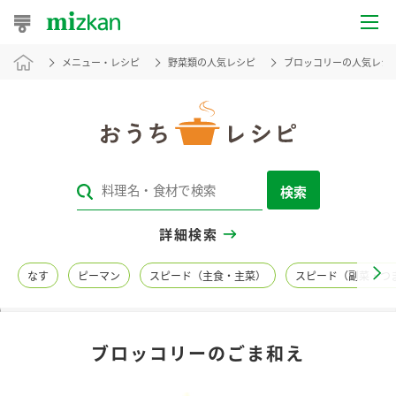
メニュー・レシピ
野菜類の人気レシピ
ブロッコリーの人気レシ
おうちレシピ
おすすめレシピ
レシピ特集
検索
レシピカテゴリ一覧
詳細検索
商品からレシピを探す
なす
ピーマン
スピード（主食・主菜）
スピード（副菜・つ
レシピ名特集
ブロッコリーのごま和え
商品情報