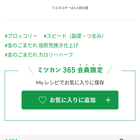
採用情報
環境への取り組み
※エネルギーは1人前の値
かおりの蔵
ミツカンの歴史
クイック調味料
レモン果汁
ニュースリリース
つゆ
水の文化センター（アーカイブ）
鍋なび
#ブロッコリー
#スピード（副菜・つまみ）
ふりかけ
おすしの素
お客様相談センター
納豆のサイト
#金のごまだれ 焙煎荒挽き仕上げ
ZENB initiative
PIN印
#金のごまだれ カロリーハーフ
お客様の声をいかしました
炊き込みご飯の素
米飯用調味液
三ツ判山吹
販売終了製品のご案内
千夜
MIM（ミツカンミュージアム）
My レシピでお気に入りに保存
納豆
Fibee
よくあるご質問
スペシャルサイト
お気に入りに追加
お酢を知ろう！
各部門が大切にしていること
お問い合わせ
すしラボ
地図から取り扱い店舗を探す
ぽん酢サワー
おいしさと健康への取り組み
納豆の豆知識