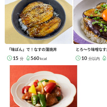
「味ぽん」で！なすの蒲焼丼
とろ～り味噌なす
15
560
10
分
kcal
分以内