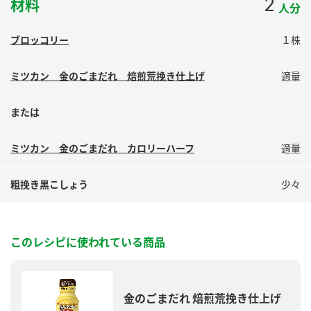
2
材料
人分
鍋奉行マニュアル
ミツカン公式通販
ミツカンのCM
キッザニア東京「ぽん酢工房」
ブロッコリー
１株
ロングセラー商品 ＋ おすすめレシピ
ミツカン 金のごまだれ 焙煎荒挽き仕上げ
適量
人気商品 ＋ おすすめレシピ
または
検索
ミツカン 金のごまだれ カロリーハーフ
適量
業務用サイト
ミツカングループについて
製造所固有記号一覧
粗挽き黒こしょう
少々
このレシピに使われている商品
金のごまだれ 焙煎荒挽き仕上げ