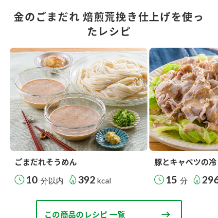
金のごまだれ 焙煎荒挽き仕上げを使っ
たレシピ
ごまだれそうめん
豚とキャベツの冷
10
392
15
29
分以内
kcal
分
この商品のレシピ 一覧