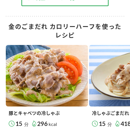
金のごまだれ カロリーハーフを使った
レシピ
豚とキャベツの冷しゃぶ
冷しゃぶごまだれ
15
296
15
41
分
kcal
分