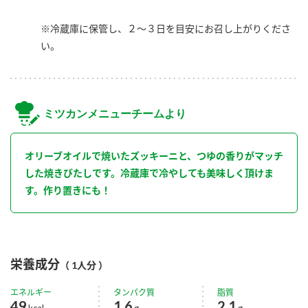
※冷蔵庫に保管し、２～３日を目安にお召し上がりくださ
い。
ミツカンメニューチームより
オリーブオイルで焼いたズッキーニと、つゆの香りがマッチ
した焼きびたしです。冷蔵庫で冷やしても美味しく頂けま
す。作り置きにも！
栄養成分
（ 1人分 ）
エネルギー
タンパク質
脂質
49
1.6
2.1
kcal
g
g