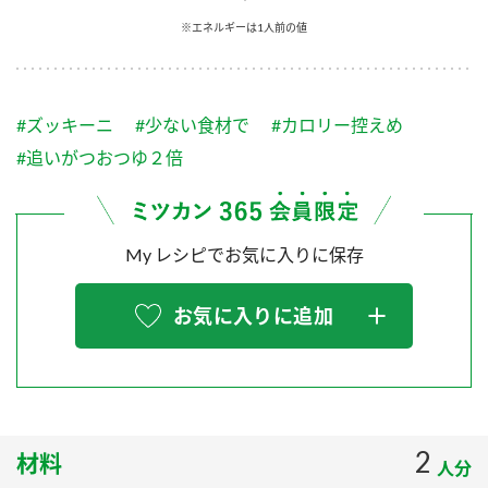
採用情報
環境への取り組み
※エネルギーは1人前の値
かおりの蔵
ミツカンの歴史
クイック調味料
レモン果汁
ニュースリリース
つゆ
水の文化センター（アーカイブ）
鍋なび
#ズッキーニ
#少ない食材で
#カロリー控えめ
ふりかけ
おすしの素
お客様相談センター
納豆のサイト
#追いがつおつゆ２倍
ZENB initiative
PIN印
お客様の声をいかしました
炊き込みご飯の素
米飯用調味液
三ツ判山吹
My レシピでお気に入りに保存
販売終了製品のご案内
千夜
MIM（ミツカンミュージアム）
納豆
Fibee
よくあるご質問
お気に入りに追加
スペシャルサイト
お酢を知ろう！
各部門が大切にしていること
お問い合わせ
すしラボ
地図から取り扱い店舗を探す
ぽん酢サワー
おいしさと健康への取り組み
2
材料
納豆の豆知識
人分