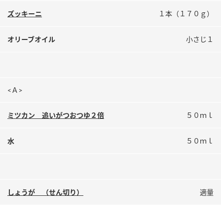
鍋奉行マニュアル
ミツカン公式通販
ズッキーニ
１本（１７０ｇ）
ミツカンのCM
キッザニア東京「ぽん酢工房」
オリーブオイル
小さじ１
ロングセラー商品 ＋ おすすめレシピ
人気商品 ＋ おすすめレシピ
<Ａ>
検索
ミツカン 追いがつおつゆ２倍
５０ｍｌ
業務用サイト
ミツカングループについて
製造所固有記号一覧
水
５０ｍｌ
しょうが （せん切り）
適量