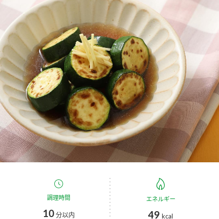
商品カテゴリ
新商品一覧
酢
調味酢
キャンペーン情報
お酢ドリンク
ぽん酢
ブランド・スペシャルサイト
ブランド・スペシャルサイト トップ
みりん風・料理酒
鍋用調味料
商品ブランドサイト
企業情報
Fibee（ファイビー）
国内事業概要
くらしプラ酢
つゆ
たれ
カンタン酢
ミツカングループについて
お酢ドリンク
ミツカンを知る
企業理念
スープ
中華
調理時間
エネルギー
味ぽん
10
49
分以内
kcal
ぽん酢