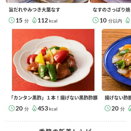
旨だれやみつき大葉なす
なすのさっぱり焼
15
112
10
分
kcal
分以内
「カンタン黒酢」１本！揚げない黒酢酢豚
揚げない酢
20
453
20
分
kcal
分