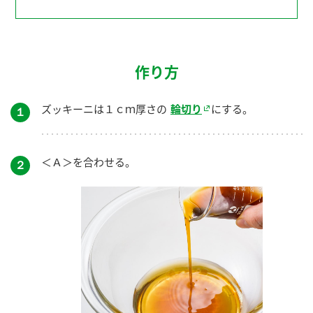
作り方
ズッキーニは１ｃｍ厚さの
輪切り
にする。
１
＜Ａ＞を合わせる。
２