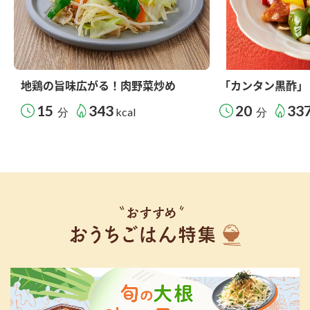
地鶏の旨味広がる！肉野菜炒め
「カンタン黒酢」
15
343
20
33
分
kcal
分