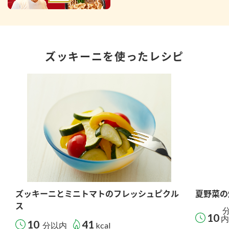
ズッキーニを使ったレシピ
ズッキーニとミニトマトのフレッシュピクル
夏野菜の
ス
10
内
10
41
分以内
kcal