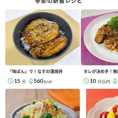
季節の新着レシピ
「味ぽん」で！なすの蒲焼丼
タレが決め手！無
15
560
10
分
kcal
分以内