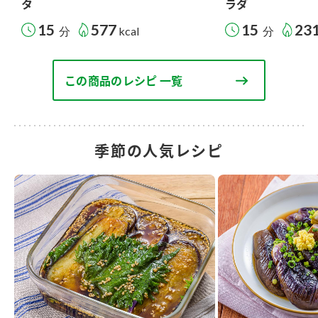
タ
ラダ
15
577
15
23
分
kcal
分
この商品のレシピ 一覧
季節の人気レシピ