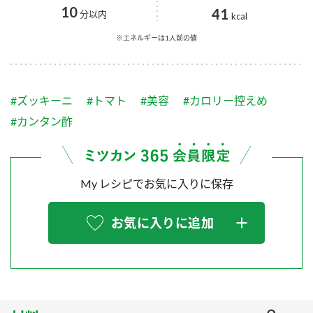
採用情報
環境への取り組み
10
41
分以内
kcal
かおりの蔵
ミツカンの歴史
クイック調味料
レモン果汁
ニュースリリース
※エネルギーは1人前の値
つゆ
水の文化センター（アーカイブ）
鍋なび
ふりかけ
おすしの素
お客様相談センター
納豆のサイト
#ズッキーニ
#トマト
#美容
#カロリー控えめ
ZENB initiative
PIN印
#カンタン酢
お客様の声をいかしました
炊き込みご飯の素
米飯用調味液
三ツ判山吹
販売終了製品のご案内
千夜
MIM（ミツカンミュージアム）
My レシピでお気に入りに保存
納豆
Fibee
よくあるご質問
スペシャルサイト
お気に入りに追加
お酢を知ろう！
各部門が大切にしていること
お問い合わせ
すしラボ
地図から取り扱い店舗を探す
ぽん酢サワー
おいしさと健康への取り組み
納豆の豆知識