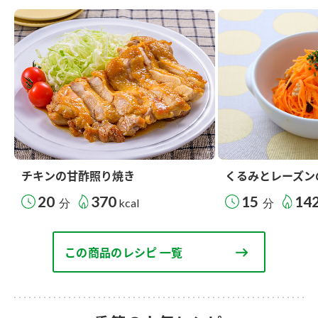
チキンの甘酢照り焼き
くるみとレーズン
20
370
15
14
分
kcal
分
この商品のレシピ 一覧