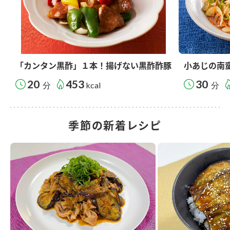
「カンタン黒酢」１本！揚げない黒酢酢豚
小あじの南
20
453
30
分
kcal
分
季節の新着レシピ