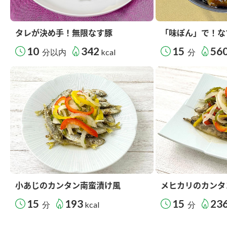
タレが決め手！無限なす豚
「味ぽん」で！な
10
342
15
56
分以内
kcal
分
小あじのカンタン南蛮漬け風
メヒカリのカンタ
15
193
15
23
分
kcal
分