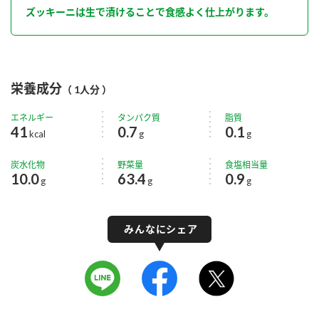
ズッキーニは生で漬けることで食感よく仕上がります。
栄養成分
（ 1人分 ）
エネルギー
タンパク質
脂質
41
0.7
0.1
kcal
g
g
炭水化物
野菜量
食塩相当量
10.0
63.4
0.9
g
g
g