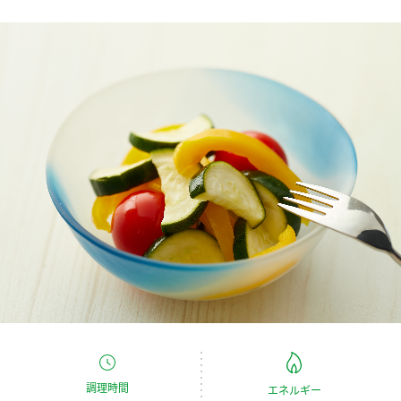
商品カテゴリ
新商品一覧
酢
調味酢
キャンペーン情報
お酢ドリンク
ぽん酢
ブランド・スペシャルサイト
ブランド・スペシャルサイト トップ
みりん風・料理酒
鍋用調味料
商品ブランドサイト
企業情報
Fibee（ファイビー）
国内事業概要
くらしプラ酢
つゆ
たれ
カンタン酢
ミツカングループについて
お酢ドリンク
ミツカンを知る
企業理念
スープ
中華
味ぽん
調理時間
エネルギー
ぽん酢