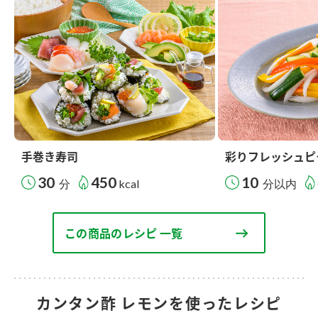
手巻き寿司
彩りフレッシュピ
30
450
10
分
kcal
分以内
この商品のレシピ 一覧
カンタン酢 レモンを使ったレシピ