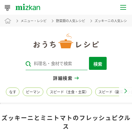
メニュー・レシピ
野菜類の人気レシピ
ズッキーニの人気レシピ
おうちレシピ
おすすめレシピ
レシピ特集
検索
レシピカテゴリ一覧
詳細検索
商品からレシピを探す
なす
ピーマン
スピード（主食・主菜）
スピード（副菜・つ
レシピ名特集
ズッキーニとミニトマトのフレッシュピクル
商品情報
ス