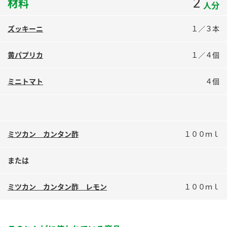
2
材料
人分
鍋奉行マニュアル
ミツカン公式通販
ミツカンのCM
キッザニア東京「ぽん酢工房」
ズッキーニ
１／３本
ロングセラー商品 ＋ おすすめレシピ
黄パプリカ
１／４個
人気商品 ＋ おすすめレシピ
ミニトマト
４個
検索
業務用サイト
ミツカングループについて
製造所固有記号一覧
ミツカン カンタン酢
１００ｍｌ
または
ミツカン カンタン酢 レモン
１００ｍｌ