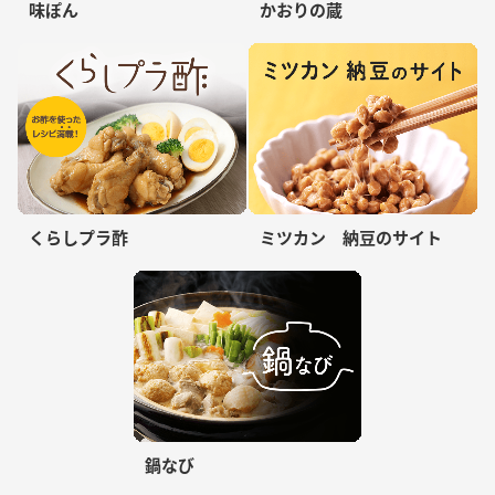
味ぽん
かおりの蔵
くらしプラ酢
ミツカン 納豆のサイト
鍋なび