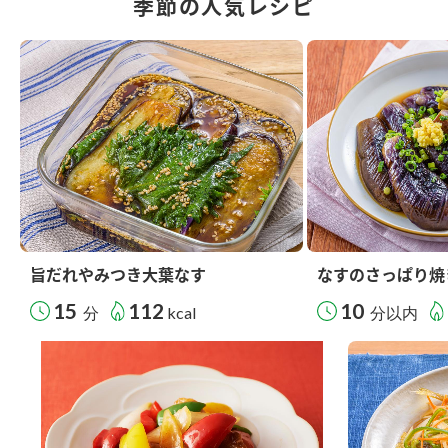
季節の人気レシピ
旨だれやみつき大葉なす
なすのさっぱり焼
15
112
10
分
kcal
分以内