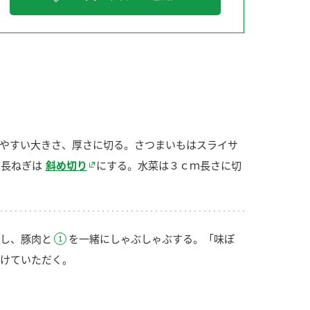
納豆の豆知識
鍋奉行マニュアル
ミツカンのCM
やすい大きさ、厚さに切る。さつまいもはスライサ
。長ねぎは
斜め切り
にする。水菜は３ｃｍ長さに切
し、豚肉と
を一緒にしゃぶしゃぶする。「味ぽ
けていただく。