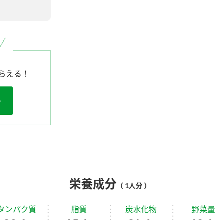
らえる！
栄養成分
（ 1人分 ）
タンパク質
脂質
炭水化物
野菜量