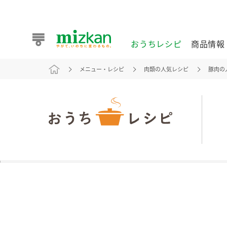
おうちレシピ
商品情報
メニュー・レシピ
肉類の人気レシピ
豚肉の
おうちレシピ
商品情報 トップ
企業情報 トップ
お客様相談センター トップ
ミツカン公式通販
業務用サイト
また食べたいが見つかる。ミツカンからのおすすめレシピを
おうちレシピ トップ