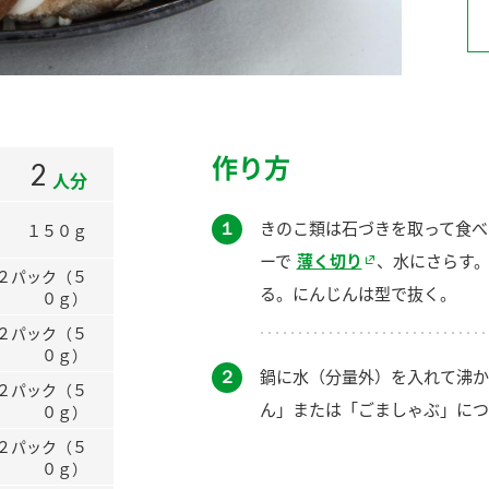
）
作り方
2
人分
酢を知ろう！
すしラボ
ぽん酢サワー
１
きのこ類は石づきを取って食べ
１５０ｇ
ーで
薄く切り
、水にさらす
２パック（５
る。にんじんは型で抜く。
０ｇ）
２パック（５
０ｇ）
２
鍋に水（分量外）を入れて沸か
２パック（５
ん」または「ごましゃぶ」につ
０ｇ）
２パック（５
０ｇ）