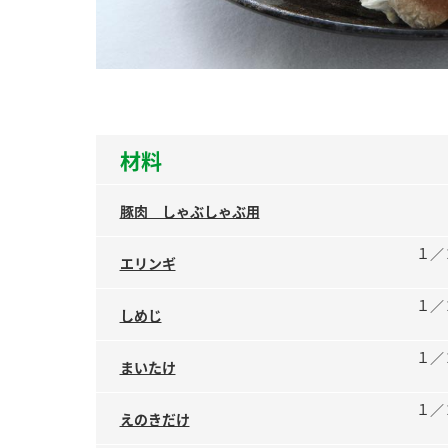
ー
材料
お
豚肉 しゃぶしゃぶ用
１／
エリンギ
１／
しめじ
１／
まいたけ
１／
えのきだけ