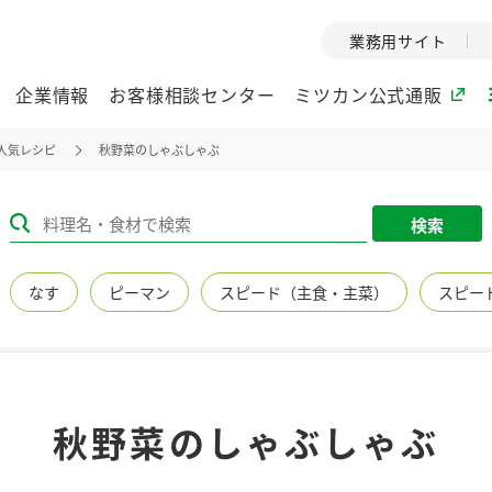
業務用サイト
企業情報
お客様相談センター
ミツカン公式通販
人気レシピ
秋野菜のしゃぶしゃぶ
ミツカングループについて
検索
企業理念
ミツカンの
なす
ピーマン
スピード（主食・主菜）
スピー
ミツカングループの企
創業から現在
業理念をご紹介しま
ツカンの変革
す。
歴史をご紹介
ご紹介します。
環境への取り組み
水の文化
秋野菜のしゃぶしゃぶ
（アーカ
酢
調味酢
お酢ドリンク
ぽん酢
みりん風・
ミツカンの環境への取
り組みをご紹介しま
1999年