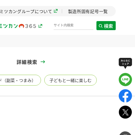
ミツカングループについて
製造所固有記号一覧
検索
製造所固有記号一覧
詳細検索
歴史
ド（副菜・つまみ）
子どもと一緒に楽しむ
までのミ
と挑戦の
します。
センター
ZENB initiative
イブ）
料理酒
鍋用調味料
つゆ
たれ
植物を可能な限りまる
ごと使ったZENBのコン
設立。「水」を