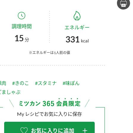
セプトをご紹介しま
た社会貢献
す。
ていまし
調理時間
エネルギー
大切にして
おいしさと健康への
け
おすしの素
炊き込みご飯の素
米飯用調味液
15
331
取り組み
分
kcal
ョン宣言」
ミツカンの研究成果と
た各部門の
おいしさと健康に役立
※エネルギーは1人前の値
ご紹介しま
つ情報をご紹介しま
す。
豚肉
#きのこ
#スタミナ
#味ぽん
ごましゃぶ
My レシピでお気に入りに保存
お酢ドリンク
味ぽん
ぽん酢
お気に入りに追加