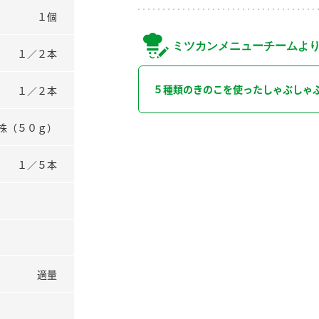
１個
ミツカンメニューチームよ
１／２本
５種類のきのこを使ったしゃぶしゃ
１／２本
株（５０ｇ）
１／５本
適量