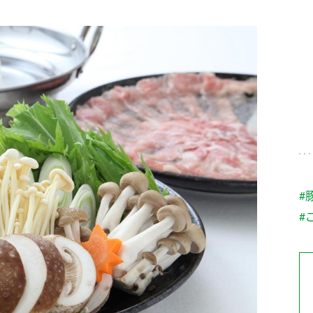
す。
テーマとし
活動を行っ
た。
MIM（ミツカンミュ
各部門が
スープ
中華
クイック調味料
レモン果汁
ふりか
ージアム）
いること
ミツカンの酢づくりの
「未来ビジ
歴史などが学べる体験
実現に向け
型博物館です。
取り組みを
す。
納豆
Fibee
キッザニア東京「ぽ
#
ん酢工房」
#
味ぽんやお酢について
楽しく学べるパビリオ
ンです。
ibee（ファイビ
くらしプラ酢
カンタン酢