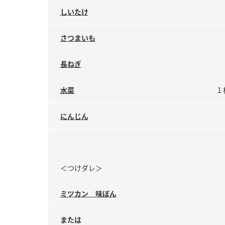
しいたけ
さつまいも
長ねぎ
水菜
１
にんじん
＜つけダレ＞
ミツカン 味ぽん
または