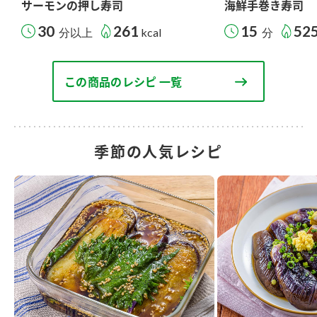
サーモンの押し寿司
海鮮手巻き寿司
30
261
15
52
分以上
kcal
分
この商品のレシピ 一覧
季節の人気レシピ