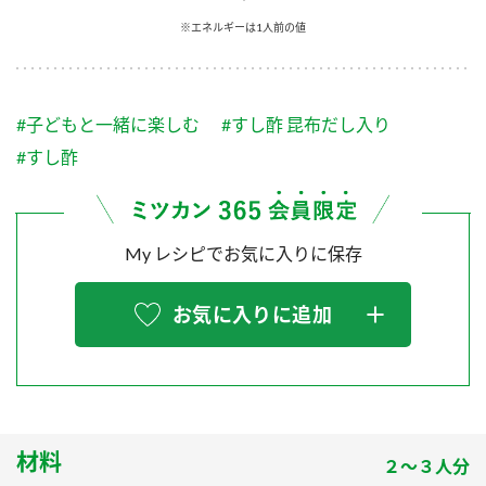
採用情報
環境への取り組み
※エネルギーは1人前の値
かおりの蔵
ミツカンの歴史
クイック調味料
レモン果汁
ニュースリリース
つゆ
水の文化センター（アーカイブ）
鍋なび
#子どもと一緒に楽しむ
#すし酢 昆布だし入り
ふりかけ
おすしの素
お客様相談センター
納豆のサイト
#すし酢
ZENB initiative
PIN印
お客様の声をいかしました
炊き込みご飯の素
米飯用調味液
三ツ判山吹
My レシピでお気に入りに保存
販売終了製品のご案内
千夜
MIM（ミツカンミュージアム）
納豆
Fibee
よくあるご質問
お気に入りに追加
スペシャルサイト
お酢を知ろう！
各部門が大切にしていること
お問い合わせ
すしラボ
地図から取り扱い店舗を探す
ぽん酢サワー
おいしさと健康への取り組み
材料
納豆の豆知識
２～３人分