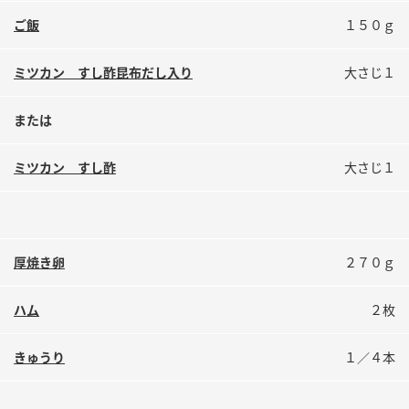
鍋奉行マニュアル
ミツカン公式通販
ご飯
１５０ｇ
ミツカンのCM
キッザニア東京「ぽん酢工房」
ミツカン すし酢昆布だし入り
大さじ１
ロングセラー商品 ＋ おすすめレシピ
人気商品 ＋ おすすめレシピ
または
ミツカン すし酢
大さじ１
検索
業務用サイト
ミツカングループについて
製造所固有記号一覧
厚焼き卵
２７０ｇ
ハム
２枚
きゅうり
１／４本