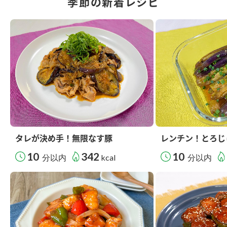
季節の新着レシピ
タレが決め手！無限なす豚
レンチン！とろじ
10
342
10
分以内
kcal
分以内