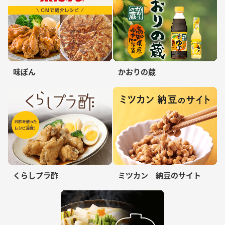
味ぽん
かおりの蔵
くらしプラ酢
ミツカン 納豆のサイト