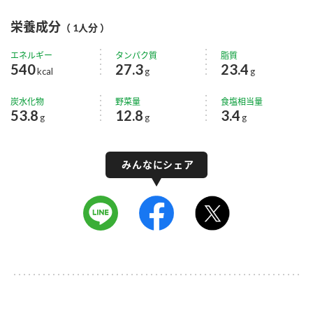
栄養成分
（ 1人分 ）
エネルギー
タンパク質
脂質
540
27.3
23.4
kcal
g
g
炭水化物
野菜量
食塩相当量
53.8
12.8
3.4
g
g
g