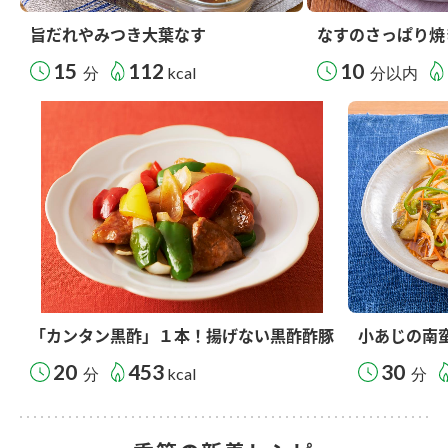
旨だれやみつき大葉なす
なすのさっぱり焼
15
112
10
分
kcal
分以内
「カンタン黒酢」１本！揚げない黒酢酢豚
小あじの南
20
453
30
分
kcal
分