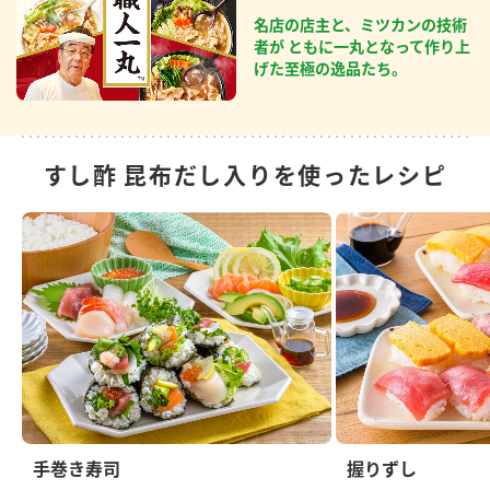
名店の店主と、ミツカンの技術
者が ともに一丸となって作り上
げた至極の逸品たち。
すし酢 昆布だし入りを使ったレシピ
手巻き寿司
握りずし