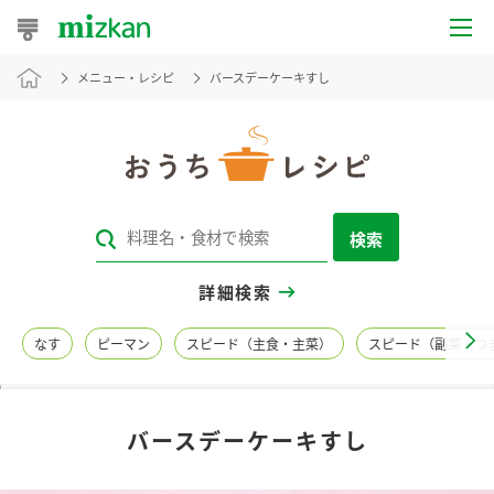
メニュー・レシピ
バースデーケーキすし
おうちレシピ
おすすめレシピ
レシピ特集
検索
レシピカテゴリ一覧
詳細検索
商品からレシピを探す
なす
ピーマン
スピード（主食・主菜）
スピード（副菜・つ
レシピ名特集
バースデーケーキすし
商品情報