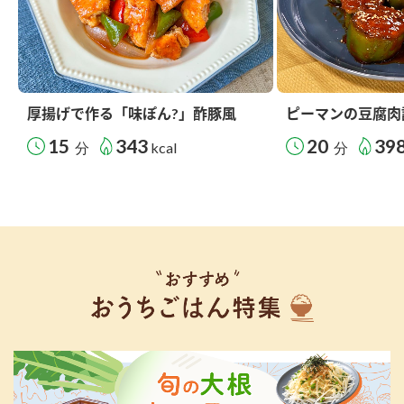
厚揚げで作る「味ぽん?」酢豚風
ピーマンの豆腐肉
15
343
20
39
分
kcal
分