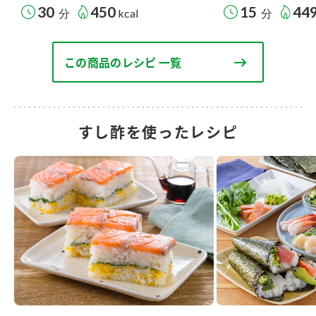
30
450
15
44
分
kcal
分
この商品のレシピ 一覧
すし酢を使ったレシピ