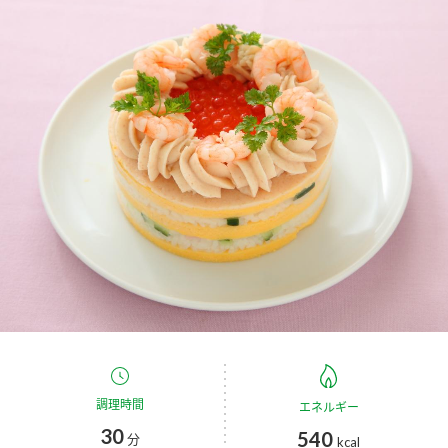
商品カテゴリ
新商品一覧
酢
調味酢
キャンペーン情報
お酢ドリンク
ぽん酢
ブランド・スペシャルサイト
ブランド・スペシャルサイト トップ
みりん風・料理酒
鍋用調味料
商品ブランドサイト
企業情報
Fibee（ファイビー）
国内事業概要
くらしプラ酢
つゆ
たれ
カンタン酢
ミツカングループについて
お酢ドリンク
ミツカンを知る
企業理念
スープ
中華
調理時間
エネルギー
味ぽん
30
540
分
kcal
ぽん酢