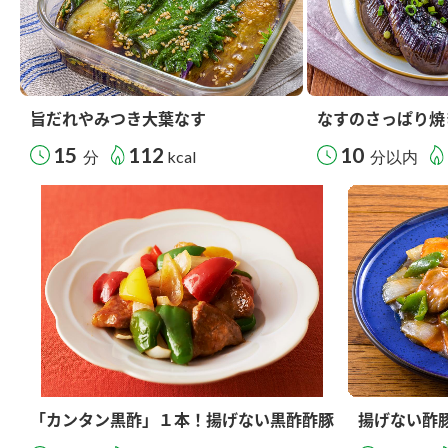
旨だれやみつき大葉なす
なすのさっぱり焼
15
112
10
分
kcal
分以内
「カンタン黒酢」１本！揚げない黒酢酢豚
揚げない酢