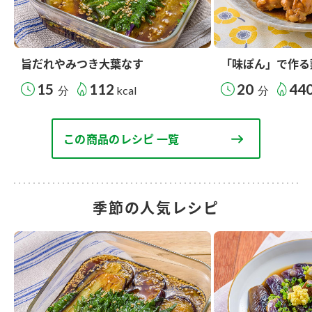
旨だれやみつき大葉なす
「味ぽん」で作る
15
112
20
44
分
kcal
分
この商品のレシピ 一覧
季節の人気レシピ