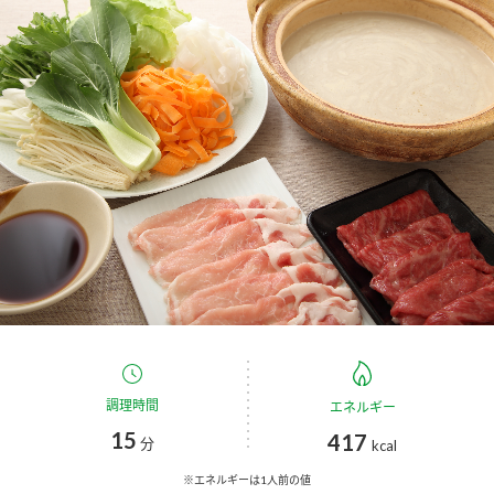
商品カテゴリ
新商品一覧
酢
調味酢
キャンペーン情報
お酢ドリンク
ぽん酢
ブランド・スペシャルサイト
ブランド・スペシャルサイト トップ
みりん風・料理酒
鍋用調味料
商品ブランドサイト
企業情報
Fibee（ファイビー）
国内事業概要
くらしプラ酢
つゆ
たれ
カンタン酢
ミツカングループについて
調理時間
エネルギー
お酢ドリンク
15
417
ミツカンを知る
企業理念
スープ
中華
分
kcal
味ぽん
※エネルギーは1人前の値
ぽん酢