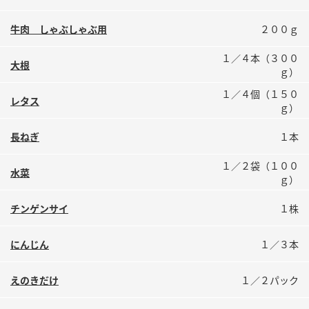
鍋奉行マニュアル
ミツカン公式通販
牛肉 しゃぶしゃぶ用
２００ｇ
ミツカンのCM
キッザニア東京「ぽん酢工房」
ロングセラー商品 ＋ おすすめレシピ
１／４本（３００
大根
ｇ）
人気商品 ＋ おすすめレシピ
１／４個（１５０
レタス
ｇ）
長ねぎ
１本
検索
１／２袋（１００
水菜
ｇ）
業務用サイト
ミツカングループについて
製造所固有記号一覧
チンゲンサイ
１株
にんじん
１／３本
えのきだけ
１／２パック