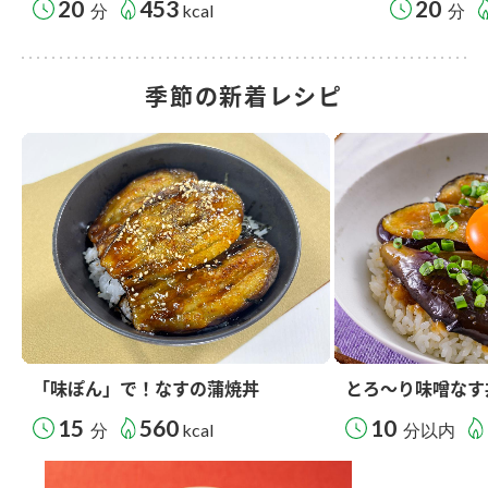
20
453
20
分
kcal
分
季節の新着レシピ
「味ぽん」で！なすの蒲焼丼
とろ～り味噌なす
15
560
10
分
kcal
分以内