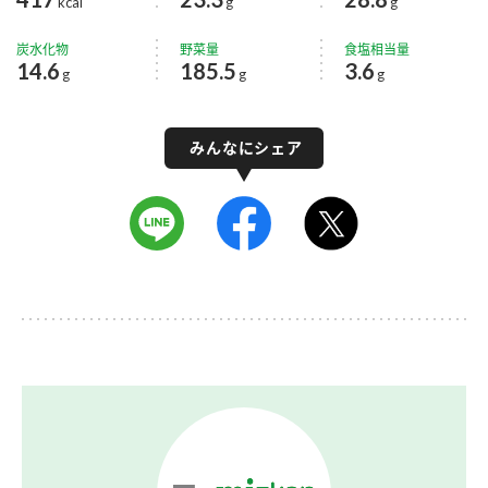
kcal
g
g
炭水化物
野菜量
食塩相当量
14.6
185.5
3.6
g
g
g