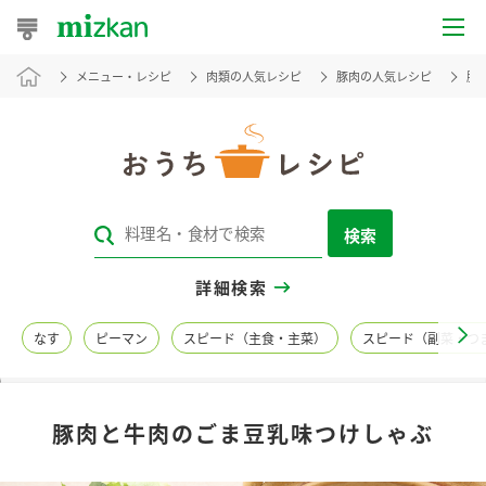
メニュー・レシピ
肉類の人気レシピ
豚肉の人気レシピ
豚
おうちレシピ
おすすめレシピ
レシピ特集
検索
レシピカテゴリ一覧
詳細検索
商品からレシピを探す
なす
ピーマン
スピード（主食・主菜）
スピード（副菜・つ
レシピ名特集
豚肉と牛肉のごま豆乳味つけしゃぶ
商品情報