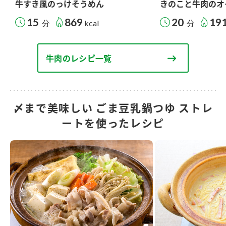
牛すき風のっけそうめん
きのこと牛肉のオ
15
869
20
19
分
kcal
分
牛肉のレシピ一覧
〆まで美味しい ごま豆乳鍋つゆ ストレ
ートを使ったレシピ