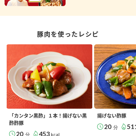
豚肉を使ったレシピ
「カンタン黒酢」１本！揚げない黒
揚げない酢豚
酢酢豚
20
51
分
20
453
分
kcal