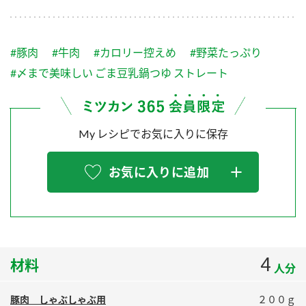
採用情報
環境への取り組み
かおりの蔵
ミツカンの歴史
クイック調味料
レモン果汁
ニュースリリース
つゆ
#豚肉
#牛肉
#カロリー控えめ
#野菜たっぷり
水の文化センター（アーカイブ）
鍋なび
#〆まで美味しい ごま豆乳鍋つゆ ストレート
ふりかけ
おすしの素
お客様相談センター
納豆のサイト
ZENB initiative
PIN印
お客様の声をいかしました
My レシピでお気に入りに保存
炊き込みご飯の素
米飯用調味液
三ツ判山吹
販売終了製品のご案内
千夜
MIM（ミツカンミュージアム）
お気に入りに追加
納豆
Fibee
よくあるご質問
スペシャルサイト
お酢を知ろう！
各部門が大切にしていること
お問い合わせ
すしラボ
4
材料
地図から取り扱い店舗を探す
ぽん酢サワー
人分
おいしさと健康への取り組み
納豆の豆知識
豚肉 しゃぶしゃぶ用
２００ｇ