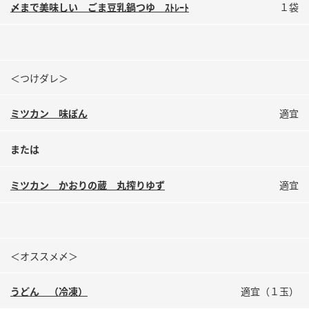
〆まで美味しい ごま豆乳鍋つゆ ｽﾄﾚｰﾄ
１袋
＜つけダレ＞
ミツカン 味ぽん
適宜
または
ミツカン かおりの蔵 丸搾りゆず
適宜
＜オススメ〆＞
うどん （冷凍）
適宜（１玉）