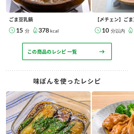
ごま豆乳鍋
【〆チェン】ごま
15
378
10
分
kcal
分以内
この商品のレシピ 一覧
味ぽんを使ったレシピ