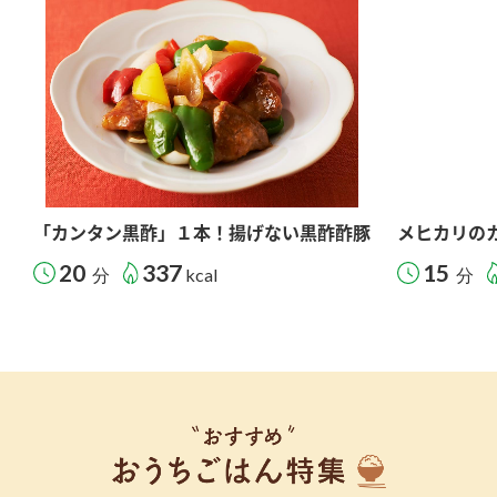
「カンタン黒酢」１本！揚げない黒酢酢豚
メヒカリの
20
337
15
分
kcal
分