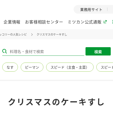
業務用サイト
企業情報
お客様相談センター
ミツカン公式通販
ッコリーの人気レシピ
クリスマスのケーキすし
ミツカングループについて
検索
企業理念
ミツカンの
なす
ピーマン
スピード（主食・主菜）
スピー
ミツカングループの企
創業から現在
業理念をご紹介しま
ツカンの変革
す。
歴史をご紹介
ご紹介します。
環境への取り組み
水の文化
クリスマスのケーキすし
（アーカ
酢
調味酢
お酢ドリンク
ぽん酢
みりん風・
ミツカンの環境への取
り組みをご紹介しま
1999年