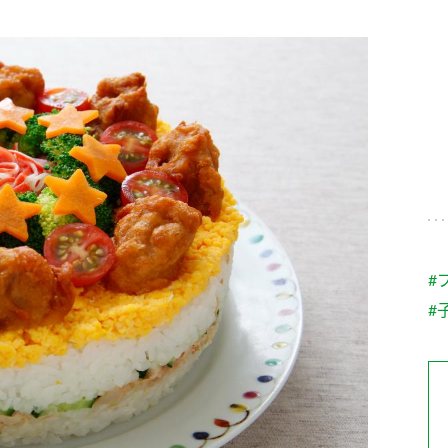
す。
テーマとし
活動を行っ
た。
MIM（ミツカンミュ
各部門が
スープ
中華
クイック調味料
レモン果汁
ふりか
ージアム）
いること
ミツカンの酢づくりの
「未来ビジ
歴史などが学べる体験
実現に向け
型博物館です。
取り組みを
す。
納豆
Fibee
キッザニア東京「ぽ
#
ん酢工房」
#
味ぽんやお酢について
楽しく学べるパビリオ
ンです。
ibee（ファイビ
くらしプラ酢
カンタン酢