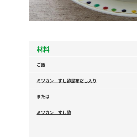
ー
材料
お
ご飯
ミツカン すし酢昆布だし入り
または
ミツカン すし酢