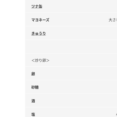
ツナ缶
マヨネーズ
大さ
きゅうり
＜炒り卵＞
卵
砂糖
酒
塩