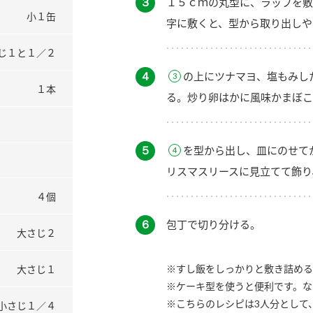
３
１５ｃｍの丸型に、ラップを敷
小１缶
字に敷くと、型から取り出しや
じ１と１／２
４
の上にツナマヨ、塩もみし
１本
る。炒り卵はかに風味かまぼこ
５
を型から出し、皿にのせて
リスマスリースに見立てて飾り
４個
６
包丁で切り分ける。
大さじ２
※すし飯をしっかりと敷き詰める
大さじ１
※ケーキ型を使うと便利です。な
※こちらのレシピは3人分として
小さじ１／４