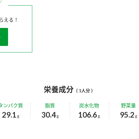
らえる！
栄養成分
（ 1人分 ）
タンパク質
脂質
炭水化物
野菜量
29.1
30.4
106.6
95.2
g
g
g
g