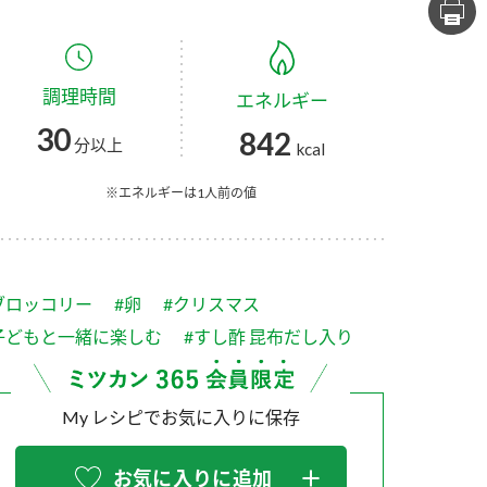
セプトをご紹介しま
た社会貢献
す。
ていまし
調理時間
エネルギー
大切にして
おいしさと健康への
け
おすしの素
炊き込みご飯の素
米飯用調味液
30
842
取り組み
分以上
kcal
ョン宣言」
ミツカンの研究成果と
た各部門の
おいしさと健康に役立
※エネルギーは1人前の値
ご紹介しま
つ情報をご紹介しま
す。
ブロッコリー
#卵
#クリスマス
子どもと一緒に楽しむ
#すし酢 昆布だし入り
My レシピでお気に入りに保存
お酢ドリンク
味ぽん
ぽん酢
お気に入りに追加