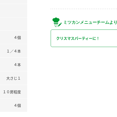
ミツカンメニューチームよ
４個
クリスマスパーティーに！
１／４本
４本
大さじ１
１０房程度
４個