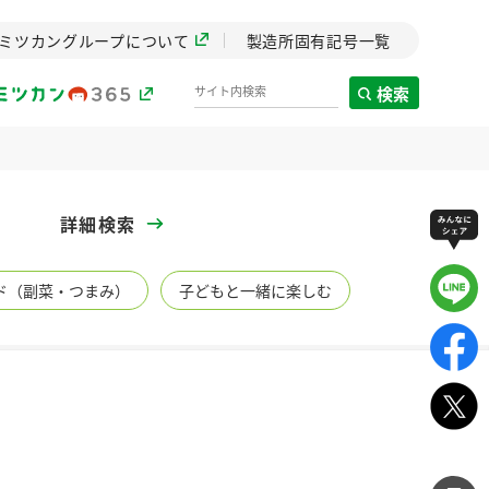
ミツカングループについて
製造所固有記号一覧
検索
製造所固有記号一覧
詳細検索
歴史
ド（副菜・つまみ）
子どもと一緒に楽しむ
までのミ
と挑戦の
します。
センター
ZENB initiative
イブ）
料理酒
鍋用調味料
つゆ
たれ
植物を可能な限りまる
ごと使ったZENBのコン
設立。「水」を