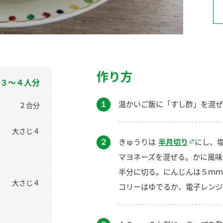
）
作り方
３～４人分
酢を知ろう！
すしラボ
ぽん酢サワー
１
温かいご飯に「すし酢」を混ぜ
２合分
大さじ４
２
きゅうりは
半月切り
にし、
マヨネーズを混ぜる。かに風味
半分に切る。にんじんは５ｍｍ
大さじ４
コリーはゆでるか、電子レンジ