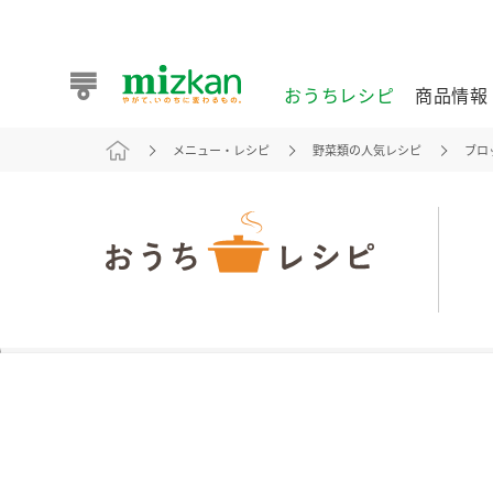
おうちレシピ
商品情報
メニュー・レシピ
野菜類の人気レシピ
ブロ
おうちレシピ
商品情報 トップ
企業情報 トップ
お客様相談センター トップ
ミツカン公式通販
業務用サイト
また食べたいが見つかる。ミツカンからのおすすめレシピを
おうちレシピ トップ