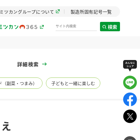
ミツカングループについて
製造所固有記号一覧
検索
製造所固有記号一覧
詳細検索
歴史
ド（副菜・つまみ）
子どもと一緒に楽しむ
までのミ
と挑戦の
します。
センター
ZENB initiative
和え
イブ）
料理酒
鍋用調味料
つゆ
たれ
植物を可能な限りまる
ごと使ったZENBのコン
設立。「水」を