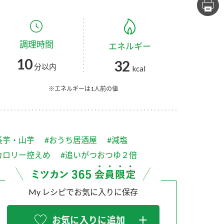
セプトをご紹介しま
た社会貢献
す。
ていまし
調理時間
エネルギー
大切にして
おいしさと健康への
け
おすしの素
炊き込みご飯の素
米飯用調味液
10
32
取り組み
分以内
kcal
ョン宣言」
ミツカンの研究成果と
た各部門の
おいしさと健康に役立
※エネルギーは1人前の値
ご紹介しま
つ情報をご紹介しま
す。
長芋・山芋
#おうち居酒屋
#減塩
カロリー控えめ
#追いがつおつゆ２倍
My レシピでお気に入りに保存
お酢ドリンク
味ぽん
ぽん酢
お気に入りに追加