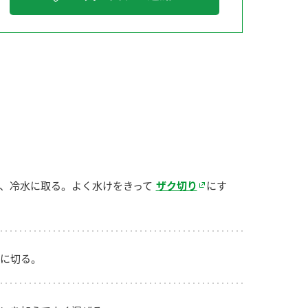
納豆の豆知識
鍋奉行マニュアル
ミツカンのCM
、冷水に取る。よく水けをきって
ザク切り
にす
に切る。