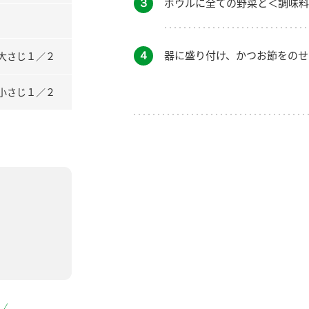
３
ボウルに全ての野菜と＜調味料
４
器に盛り付け、かつお節をのせ
大さじ１／２
小さじ１／２