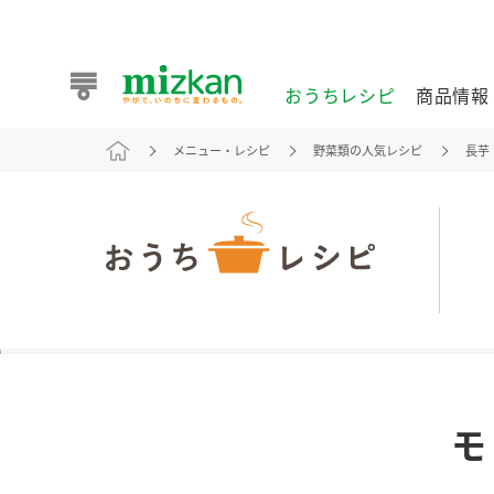
おうちレシピ
商品情報
メニュー・レシピ
野菜類の人気レシピ
長芋
おうちレシピ
商品情報 トップ
企業情報 トップ
お客様相談センター トップ
ミツカン公式通販
業務用サイト
また食べたいが見つかる。ミツカンからのおすすめレシピを
モ
おうちレシピ トップ