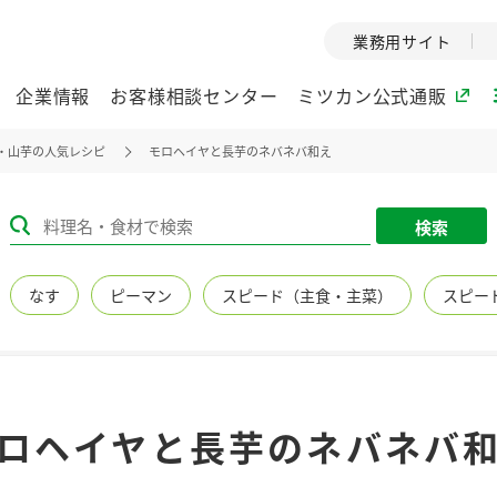
業務用サイト
企業情報
お客様相談センター
ミツカン公式通販
・山芋の人気レシピ
モロヘイヤと長芋のネバネバ和え
ミツカングループについて
検索
企業理念
ミツカンの
なす
ピーマン
スピード（主食・主菜）
スピー
ミツカングループの企
創業から現在
業理念をご紹介しま
ツカンの変革
す。
歴史をご紹介
ご紹介します。
環境への取り組み
水の文化
ロヘイヤと長芋のネバネバ
（アーカ
酢
調味酢
お酢ドリンク
ぽん酢
みりん風・
ミツカンの環境への取
り組みをご紹介しま
1999年