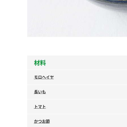
ー
お
材料
モロヘイヤ
長いも
トマト
かつお節