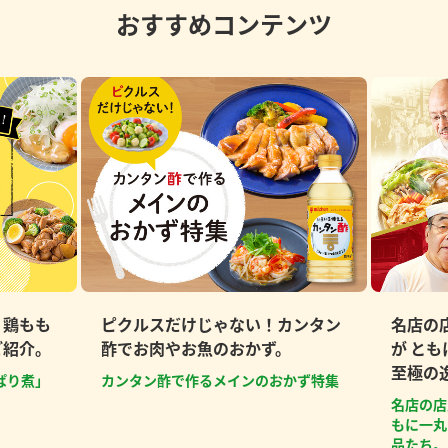
おすすめコンテンツ
、鶏もも
ピクルスだけじゃない！カンタン
名店の
ご紹介。
酢でお肉やお魚のおかず。
が と
至極の
ぱり煮」
カンタン酢で作るメインのおかず特集
名店の店
もに一丸
品たち。