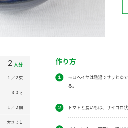
）
酢を知ろう！
すしラボ
ぽん酢サワー
作り方
2
人分
１
モロヘイヤは熱湯でサッとゆで
１／２束
る。
３０ｇ
２
トマトと長いもは、サイコロ状
１／２個
大さじ１