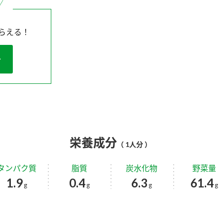
らえる！
栄養成分
（ 1人分 ）
タンパク質
脂質
炭水化物
野菜量
1.9
0.4
6.3
61.4
g
g
g
g